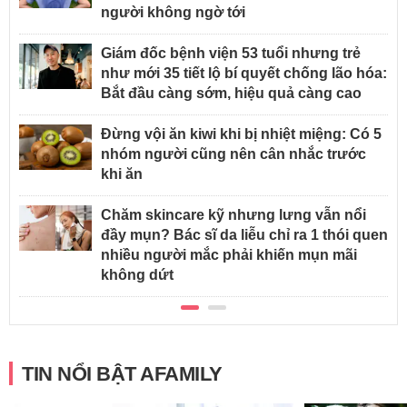
người không ngờ tới
Giám đốc bệnh viện 53 tuổi nhưng trẻ
như mới 35 tiết lộ bí quyết chống lão hóa:
Bắt đầu càng sớm, hiệu quả càng cao
Đừng vội ăn kiwi khi bị nhiệt miệng: Có 5
nhóm người cũng nên cân nhắc trước
khi ăn
Chăm skincare kỹ nhưng lưng vẫn nổi
đầy mụn? Bác sĩ da liễu chỉ ra 1 thói quen
nhiều người mắc phải khiến mụn mãi
không dứt
TIN NỔI BẬT AFAMILY