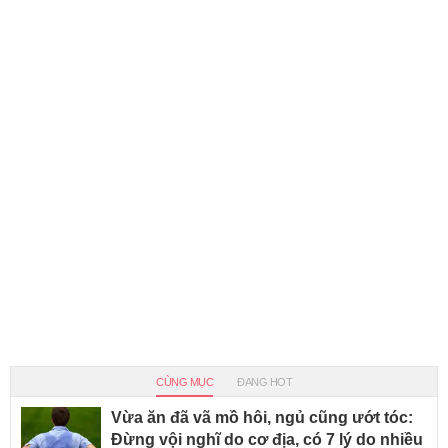
CÙNG MỤC
ĐANG HOT
Vừa ăn đã vã mồ hôi, ngủ cũng ướt tóc:
Đừng vội nghĩ do cơ địa, có 7 lý do nhiều