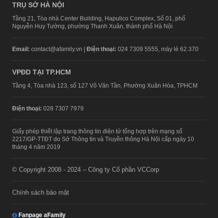
TRỤ SỞ HÀ NỘI
Tầng 21, Tòa nhà Center Building, Hapulico Complex, Số 01, phố
Nguyễn Huy Tưởng, phường Thanh Xuân, thành phố Hà Nội
Email:
contact@afamily.vn |
Điện thoại:
024 7309 5555, máy lẻ 62.370
VPĐD TẠI TP.HCM
Tầng 4, Tòa nhà 123, số 127 Võ Văn Tần, Phường Xuân Hòa, TPHCM
Điện thoại:
028 7307 7979
Giấy phép thiết lập trang thông tin điện tử tổng hợp trên mạng số
2217/GP-TTĐT do Sở Thông tin và Truyền thông Hà Nội cấp ngày 10
tháng 4 năm 2019
© Copyright 2008 - 2024 – Công ty Cổ phần VCCorp
Chính sách bảo mật
Fanpage aFamily