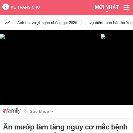
MỚI NHẤT
VỀ TRANG CHỦ
Anh trai vượt ngàn chông gai 2026
vụ điểm toán bất thường
Sức khỏe
Ăn mướp làm tăng nguy cơ mắc bệnh