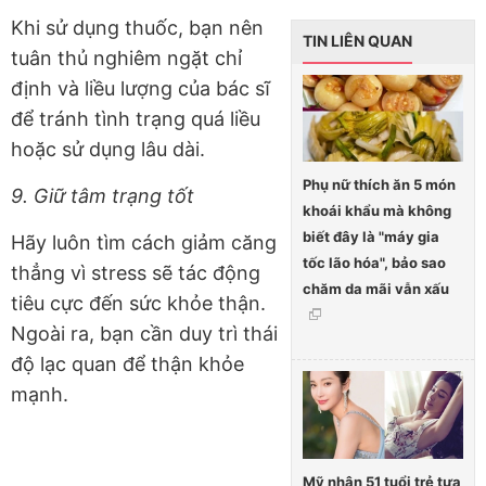
Khi sử dụng thuốc, bạn nên
TIN LIÊN QUAN
tuân thủ nghiêm ngặt chỉ
định và liều lượng của bác sĩ
để tránh tình trạng quá liều
hoặc sử dụng lâu dài.
Phụ nữ thích ăn 5 món
9. Giữ tâm trạng tốt
khoái khẩu mà không
biết đây là "máy gia
Hãy luôn tìm cách giảm căng
tốc lão hóa", bảo sao
thẳng vì stress sẽ tác động
chăm da mãi vẫn xấu
tiêu cực đến sức khỏe thận.
Ngoài ra, bạn cần duy trì thái
độ lạc quan để thận khỏe
mạnh.
Mỹ nhân 51 tuổi trẻ tựa