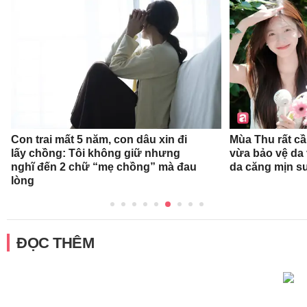
Con trai mất 5 năm, con dâu xin đi
Mùa Thu rất c
lấy chồng: Tôi không giữ nhưng
vừa bảo vệ da
nghĩ đến 2 chữ “mẹ chồng” mà đau
da căng mịn s
lòng
ĐỌC THÊM