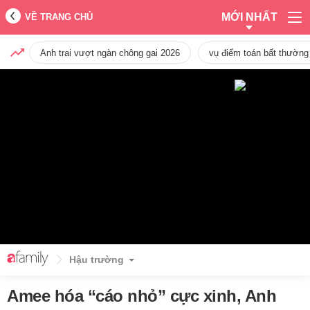
MỚI NHẤT
VỀ TRANG CHỦ
Anh trai vượt ngàn chông gai 2026
vụ điểm toán bất thường
Hậu trường
Amee hóa “cáo nhỏ” cực xinh, Anh