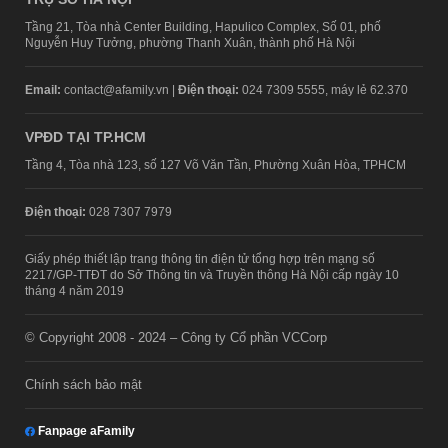
Tầng 21, Tòa nhà Center Building, Hapulico Complex, Số 01, phố
Nguyễn Huy Tưởng, phường Thanh Xuân, thành phố Hà Nội
Email:
contact@afamily.vn |
Điện thoại:
024 7309 5555, máy lẻ 62.370
VPĐD TẠI TP.HCM
Tầng 4, Tòa nhà 123, số 127 Võ Văn Tần, Phường Xuân Hòa, TPHCM
Điện thoại:
028 7307 7979
Giấy phép thiết lập trang thông tin điện tử tổng hợp trên mạng số
2217/GP-TTĐT do Sở Thông tin và Truyền thông Hà Nội cấp ngày 10
tháng 4 năm 2019
© Copyright 2008 - 2024 – Công ty Cổ phần VCCorp
Chính sách bảo mật
Fanpage aFamily