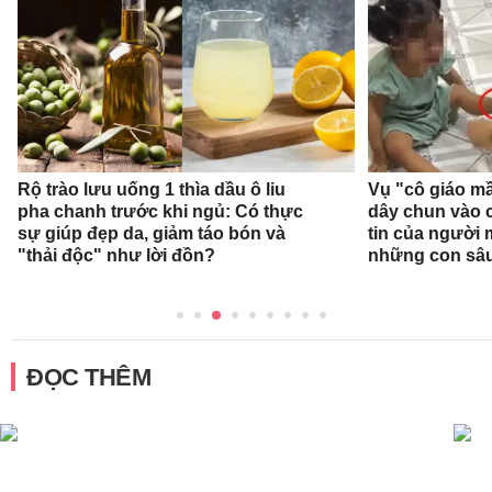
Rộ trào lưu uống 1 thìa dầu ô liu
Vụ "cô giáo mầ
pha chanh trước khi ngủ: Có thực
dây chun vào c
sự giúp đẹp da, giảm táo bón và
tin của người
"thải độc" như lời đồn?
những con sâ
ĐỌC THÊM