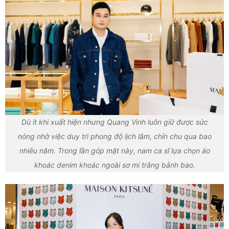
Dù ít khi xuất hiện nhưng Quang Vinh luôn giữ được sức
nóng nhờ việc duy trì phong độ lịch lãm, chỉn chu qua bao
nhiêu năm. Trong lần góp mặt này, nam ca sĩ lựa chọn áo
khoác denim khoác ngoài sơ mi trắng bảnh bao.