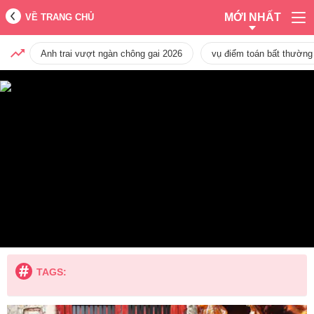
MỚI NHẤT
VỀ TRANG CHỦ
Anh trai vượt ngàn chông gai 2026
vụ điểm toán bất thường
TAGS: