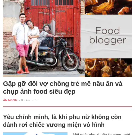
Gặp gỡ đôi vợ chồng trẻ mê nấu ăn và
chụp ảnh food siêu đẹp
ĂN NGON
-
8 năm trước
Yêu chính mình, là khi phụ nữ không còn
đánh rơi chiếc vương miện vô hình
Mải miết cho đi yêu thương, mải