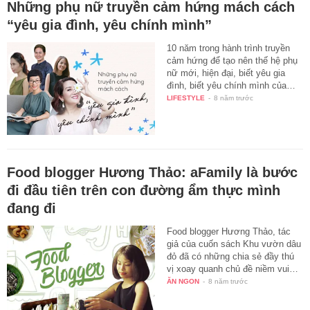
Những phụ nữ truyền cảm hứng mách cách
“yêu gia đình, yêu chính mình”
10 năm trong hành trình truyền
cảm hứng để tạo nên thế hệ phụ
nữ mới, hiện đại, biết yêu gia
đình, biết yêu chính mình của…
LIFESTYLE
-
8 năm trước
Food blogger Hương Thảo: aFamily là bước
đi đầu tiên trên con đường ẩm thực mình
đang đi
Food blogger Hương Thảo, tác
giả của cuốn sách Khu vườn dâu
đỏ đã có những chia sẻ đầy thú
vị xoay quanh chủ đề niềm vui…
ĂN NGON
-
8 năm trước