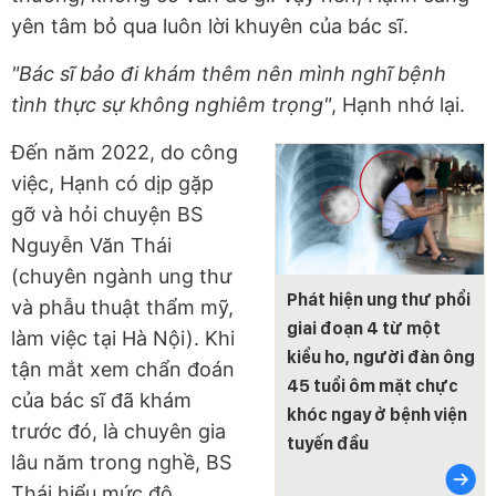
yên tâm bỏ qua luôn lời khuyên của bác sĩ.
"Bác sĩ bảo đi khám thêm nên mình nghĩ bệnh
tình thực sự không nghiêm trọng"
, Hạnh nhớ lại.
Đến năm 2022, do công
việc, Hạnh có dịp gặp
gỡ và hỏi chuyện BS
Nguyễn Văn Thái
(chuyên ngành ung thư
Phát hiện ung thư phổi
và phẫu thuật thẩm mỹ,
giai đoạn 4 từ một
làm việc tại Hà Nội). Khi
kiểu ho, người đàn ông
tận mắt xem chẩn đoán
45 tuổi ôm mặt chực
của bác sĩ đã khám
khóc ngay ở bệnh viện
trước đó, là chuyên gia
tuyến đầu
lâu năm trong nghề, BS
Thái hiểu mức độ