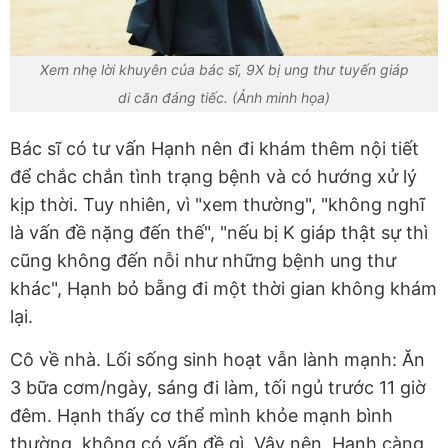
Xem nhẹ lời khuyên của bác sĩ, 9X bị ung thư tuyến giáp
di căn đáng tiếc. (Ảnh minh họa)
Bác sĩ có tư vấn Hạnh nên đi khám thêm nội tiết
để chắc chắn tình trạng bệnh và có hướng xử lý
kịp thời. Tuy nhiên, vì "xem thường", "không nghĩ
là vấn đề nặng đến thế", "nếu bị K giáp thật sự thì
cũng không đến nỗi như những bệnh ung thư
khác", Hạnh bỏ bẵng đi một thời gian không khám
lại.
Cô về nhà. Lối sống sinh hoạt vẫn lành mạnh: Ăn
3 bữa cơm/ngày, sáng đi làm, tối ngủ trước 11 giờ
đêm. Hạnh thấy cơ thể mình khỏe mạnh bình
thường, không có vấn đề gì. Vậy nên, Hạnh càng