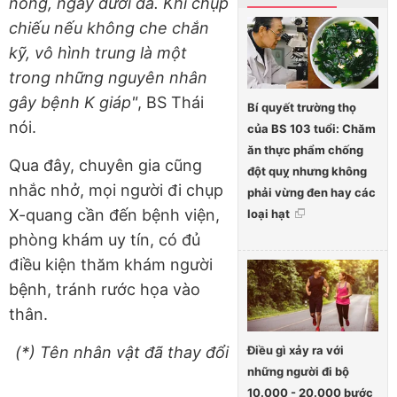
nông, ngay dưới da. Khi chụp
chiếu nếu không che chắn
kỹ, vô hình trung là một
trong những nguyên nhân
gây bệnh K giáp"
, BS Thái
Bí quyết trường thọ
nói.
của BS 103 tuổi: Chăm
ăn thực phẩm chống
Qua đây, chuyên gia cũng
đột quỵ nhưng không
nhắc nhở, mọi người đi chụp
phải vừng đen hay các
X-quang cần đến bệnh viện,
loại hạt
phòng khám uy tín, có đủ
điều kiện thăm khám người
bệnh, tránh rước họa vào
thân.
Điều gì xảy ra với
(*) Tên nhân vật đã thay đổi
những người đi bộ
10.000 - 20.000 bước