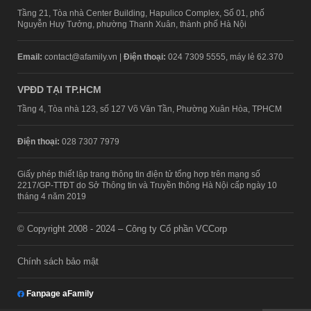
Tầng 21, Tòa nhà Center Building, Hapulico Complex, Số 01, phố
Nguyễn Huy Tưởng, phường Thanh Xuân, thành phố Hà Nội
Email:
contact@afamily.vn |
Điện thoại:
024 7309 5555, máy lẻ 62.370
VPĐD TẠI TP.HCM
Tầng 4, Tòa nhà 123, số 127 Võ Văn Tần, Phường Xuân Hòa, TPHCM
Điện thoại:
028 7307 7979
Giấy phép thiết lập trang thông tin điện tử tổng hợp trên mạng số
2217/GP-TTĐT do Sở Thông tin và Truyền thông Hà Nội cấp ngày 10
tháng 4 năm 2019
© Copyright 2008 - 2024 – Công ty Cổ phần VCCorp
Chính sách bảo mật
Fanpage aFamily