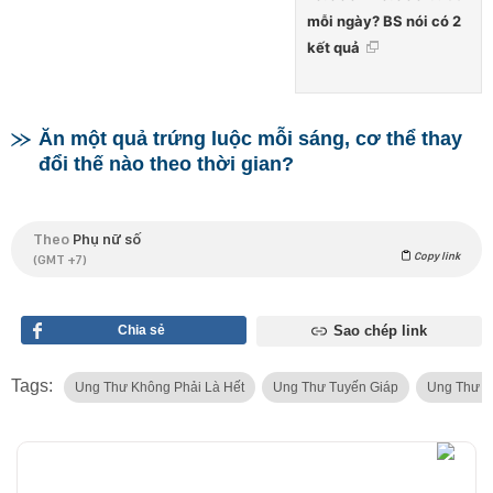
mỗi ngày? BS nói có 2
kết quả
Ăn một quả trứng luộc mỗi sáng, cơ thể thay
đổi thế nào theo thời gian?
Theo
Phụ nữ số
Copy link
(GMT +7)
Chia sẻ
Sao chép link
Tags:
Ung Thư Không Phải Là Hết
Ung Thư Tuyến Giáp
Ung Thư D