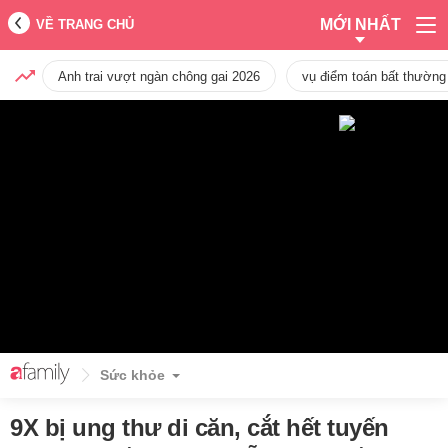
MỚI NHẤT
VỀ TRANG CHỦ
Anh trai vượt ngàn chông gai 2026
vụ điểm toán bất thường
Sức khỏe
9X bị ung thư di căn, cắt hết tuyến