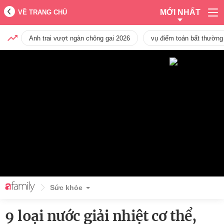
MỚI NHẤT
VỀ TRANG CHỦ
Anh trai vượt ngàn chông gai 2026
vụ điểm toán bất thường
Sức khỏe
9 loại nước giải nhiệt cơ thể,