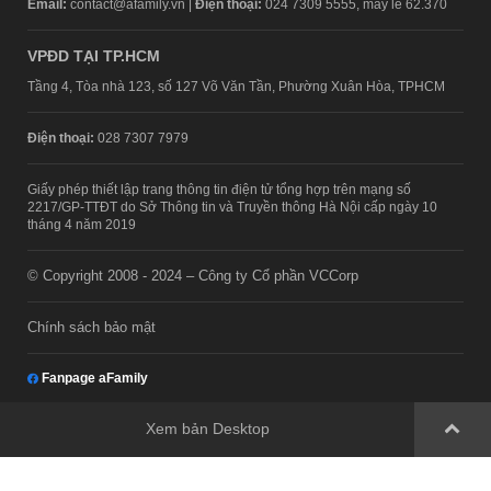
Email:
contact@afamily.vn |
Điện thoại:
024 7309 5555, máy lẻ 62.370
VPĐD TẠI TP.HCM
Tầng 4, Tòa nhà 123, số 127 Võ Văn Tần, Phường Xuân Hòa, TPHCM
Điện thoại:
028 7307 7979
Giấy phép thiết lập trang thông tin điện tử tổng hợp trên mạng số
2217/GP-TTĐT do Sở Thông tin và Truyền thông Hà Nội cấp ngày 10
tháng 4 năm 2019
© Copyright 2008 - 2024 – Công ty Cổ phần VCCorp
Chính sách bảo mật
Fanpage aFamily
Xem bản Desktop