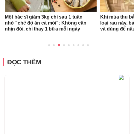
Một bác sĩ giảm 3kg chỉ sau 1 tuần
Khi mùa thu bắ
nhờ "chế độ ăn cá mòi": Không cần
loại rau này, b
nhịn đói, chỉ thay 1 bữa mỗi ngày
và dùng để nấ
ĐỌC THÊM