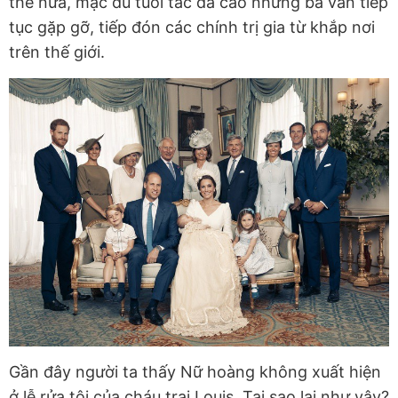
thế nữa, mặc dù tuổi tác đã cao nhưng bà vẫn tiếp
tục gặp gỡ, tiếp đón các chính trị gia từ khắp nơi
trên thế giới.
Gần đây người ta thấy Nữ hoàng không xuất hiện
ở lễ rửa tội của cháu trai Louis. Tại sao lại như vậy?