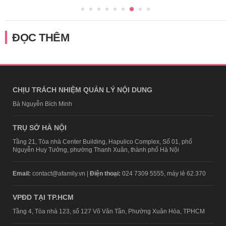
ĐỌC THÊM
CHỊU TRÁCH NHIỆM QUẢN LÝ NỘI DUNG
Bà Nguyễn Bích Minh
TRỤ SỞ HÀ NỘI
Tầng 21, Tòa nhà Center Building, Hapulico Complex, Số 01, phố
Nguyễn Huy Tưởng, phường Thanh Xuân, thành phố Hà Nội
Email:
contact@afamily.vn |
Điện thoại:
024 7309 5555, máy lẻ 62.370
VPĐD TẠI TP.HCM
Tầng 4, Tòa nhà 123, số 127 Võ Văn Tần, Phường Xuân Hòa, TPHCM