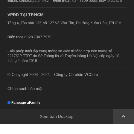
Email:
contact@afamily.vn |
Điện thoại:
024 7309 5555, máy lẻ 62.370
VPĐD TẠI TP.HCM
Tầng 4, Tòa nhà 123, số 127 Võ Văn Tần, Phường Xuân Hòa, TPHCM
Điện thoại:
028 7307 7979
Giấy phép thiết lập trang thông tin điện tử tổng hợp trên mạng số
2217/GP-TTĐT do Sở Thông tin và Truyền thông Hà Nội cấp ngày 10
tháng 4 năm 2019
© Copyright 2008 - 2024 – Công ty Cổ phần VCCorp
Chính sách bảo mật
Fanpage aFamily
Xem bản Desktop