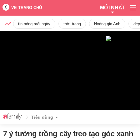
MỚI NHẤT
VỀ TRANG CHỦ
tin nóng mỗi ngày
thời trang
Hoàng gia Anh
dẹp
Tiêu dùng
7 ý tưởng trồng cây treo tạo góc xanh