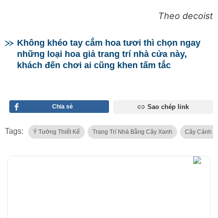
Theo decoist
Không khéo tay cắm hoa tươi thì chọn ngay
những loại hoa giả trang trí nhà cửa này,
khách đến chơi ai cũng khen tấm tắc
Chia sẻ
Sao chép link
Tags:
Ý Tưởng Thiết Kế
Trang Trí Nhà Bằng Cây Xanh
Cây Cảnh T