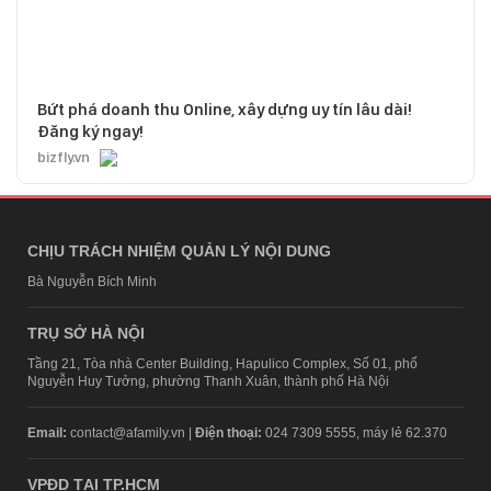
Bứt phá doanh thu Online, xây dựng uy tín lâu dài!
Đăng ký ngay!
bizfly.vn
CHỊU TRÁCH NHIỆM QUẢN LÝ NỘI DUNG
Bà Nguyễn Bích Minh
TRỤ SỞ HÀ NỘI
Tầng 21, Tòa nhà Center Building, Hapulico Complex, Số 01, phố
Nguyễn Huy Tưởng, phường Thanh Xuân, thành phố Hà Nội
Email:
contact@afamily.vn |
Điện thoại:
024 7309 5555, máy lẻ 62.370
VPĐD TẠI TP.HCM