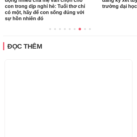
động nhiều cha mẹ vẫn chọn cho
đăng ký xét t
con trong dịp nghỉ hè: Tuổi thơ chỉ
trường đại họ
có một, hãy để con sống đúng với
sự hồn nhiên đó
ĐỌC THÊM