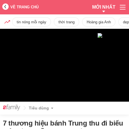
MỚI NHẤT
VỀ TRANG CHỦ
tin nóng mỗi ngày
thời trang
Hoàng gia Anh
dẹp
Tiêu dùng
7 thương hiệu bánh Trung thu đi biếu