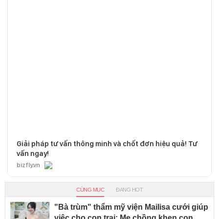
Giải pháp tư vấn thông minh và chốt đơn hiệu quả! Tư
vấn ngay!
bizfly.vn
CÙNG MỤC
ĐANG HOT
"Bà trùm" thẩm mỹ viện Mailisa cưới giúp
việc cho con trai: Mẹ chồng khen con