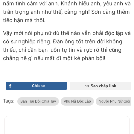
năm tình cảm với anh. Khánh hiểu anh, yêu anh và
trân trọng anh như thế, càng nghĩ Sơn càng thêm
tiếc hận mà thôi.
Vậy mới nói phụ nữ dù thế nào vẫn phải độc lập và
có sự nghiệp riêng. Đàn ông tốt trên đời không
thiếu, chỉ cần bạn luôn tự tin và rực rỡ thì cũng
chẳng hề gì nếu mất đi một kẻ phản bội!
Chia sẻ
Sao chép link
Tags:
Bạn Trai Đòi Chia Tay
Phụ Nữ Độc Lập
Người Phụ Nữ Giỏi G