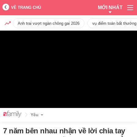
MỚI NHẤT
VỀ TRANG CHỦ
Anh trai vượt ngàn chông gai 2026
vụ điểm toán bất thường
Yêu
7 năm bên nhau nhận về lời chia tay