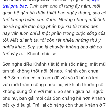
trai phụ bạc
. Tình cảm cho đi từng ấy năm, mối
quan hệ gắn bó thân thiết bao ngày tháng, sao có
thể không buồn cho được. Nhưng nhưng mối tình
đó và người đàn ông phản bội kia từ trước đến
nay vẫn luôn chỉ là một phần trong cuộc sống của
tôi. Mất đi anh ta, tôi còn rất nhiều những thứ ý
nghĩa khác. Suy sụp là chuyện không bao giờ có
thể xảy ra",
Khánh chia sẻ.
Sơn nghe điều Khánh tiết lộ mà sốc nặng, mặt mũi
tím tái không thốt nổi lời nào. Khánh còn chưa
chê Sơn kém cỏi mà anh đã vội vã rũ bỏ cô khi
vừa mới thành công chưa lâu, vì khinh thường cô
không xứng tầm với mình. So sánh giữa hai người
phụ nữ, bạn gái mới của Sơn chẳng hề hơn Khánh
bất kỳ điều gì. Trái lại cô nàng còn thua Khánh ở 7