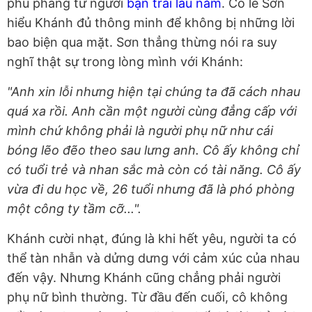
phũ phàng từ người
bạn trai lâu năm
. Có lẽ Sơn
hiểu Khánh đủ thông minh để không bị những lời
bao biện qua mặt. Sơn thẳng thừng nói ra suy
nghĩ thật sự trong lòng mình với Khánh:
"Anh xin lỗi nhưng hiện tại chúng ta đã cách nhau
quá xa rồi. Anh cần một người cùng đẳng cấp với
mình chứ không phải là người phụ nữ như cái
bóng lẽo đẽo theo sau lưng anh. Cô ấy không chỉ
có tuổi trẻ và nhan sắc mà còn có tài năng. Cô ấy
vừa đi du học về, 26 tuổi nhưng đã là phó phòng
một công ty tầm cỡ...".
Khánh cười nhạt, đúng là khi hết yêu, người ta có
thể tàn nhẫn và dửng dưng với cảm xúc của nhau
đến vậy. Nhưng Khánh cũng chẳng phải người
phụ nữ bình thường. Từ đầu đến cuối, cô không