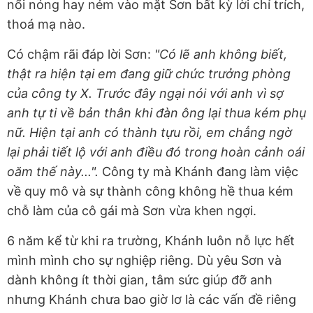
nổi nóng hay ném vào mặt Sơn bất kỳ lời chỉ trích,
thoá mạ nào.
Có chậm rãi đáp lời Sơn:
"Có lẽ anh không biết,
thật ra hiện tại em đang giữ chức trưởng phòng
của công ty X. Trước đây ngại nói với anh vì sợ
anh tự ti về bản thân khi đàn ông lại thua kém phụ
nữ. Hiện tại anh có thành tựu rồi, em chẳng ngờ
lại phải tiết lộ với anh điều đó trong hoàn cảnh oái
oăm thế này...".
Công ty mà Khánh đang làm việc
về quy mô và sự thành công không hề thua kém
chỗ làm của cô gái mà Sơn vừa khen ngợi.
6 năm kể từ khi ra trường, Khánh luôn nỗ lực hết
mình mình cho sự nghiệp riêng. Dù yêu Sơn và
dành không ít thời gian, tâm sức giúp đỡ anh
nhưng Khánh chưa bao giờ lơ là các vấn đề riêng