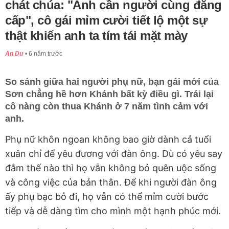
chát chúa: "Anh cần người cùng đẳng
cấp", cô gái mỉm cười tiết lộ một sự
thật khiến anh ta tím tái mặt mày
An Du
6 năm trước
So sánh giữa hai người phụ nữ, bạn gái mới của
Sơn chẳng hề hơn Khánh bất kỳ điều gì. Trái lại
cô nàng còn thua Khánh ở 7 năm tình cảm với
anh.
Phụ nữ khôn ngoan không bao giờ dành cả tuổi
xuân chỉ để yêu đương với đàn ông. Dù có yêu say
đắm thế nào thì họ vẫn không bỏ quên uộc sống
và công việc của bản thân. Để khi người đàn ông
ấy phụ bạc bỏ đi, họ vẫn có thể mỉm cười bước
tiếp và dễ dàng tìm cho mình một hạnh phúc mới.