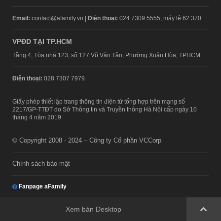
Email:
contact@afamily.vn |
Điện thoại:
024 7309 5555, máy lẻ 62.370
VPĐD TẠI TP.HCM
Tầng 4, Tòa nhà 123, số 127 Võ Văn Tần, Phường Xuân Hòa, TPHCM
Điện thoại:
028 7307 7979
Giấy phép thiết lập trang thông tin điện tử tổng hợp trên mạng số
2217/GP-TTĐT do Sở Thông tin và Truyền thông Hà Nội cấp ngày 10
tháng 4 năm 2019
© Copyright 2008 - 2024 – Công ty Cổ phần VCCorp
Chính sách bảo mật
Fanpage aFamily
Xem bản Desktop