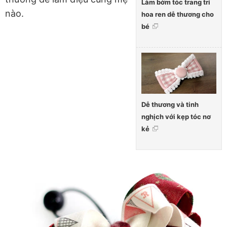
Làm bờm tóc trang trí
nào.
hoa ren dễ thương cho
bé
Dễ thương và tinh
nghịch với kẹp tóc nơ
kẻ