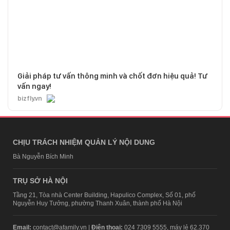
Giải pháp tư vấn thông minh và chốt đơn hiệu quả! Tư
vấn ngay!
bizfly.vn
CHỊU TRÁCH NHIỆM QUẢN LÝ NỘI DUNG
Bà Nguyễn Bích Minh
TRỤ SỞ HÀ NỘI
Tầng 21, Tòa nhà Center Building, Hapulico Complex, Số 01, phố
Nguyễn Huy Tưởng, phường Thanh Xuân, thành phố Hà Nội
Email:
contact@afamily.vn |
Điện thoại:
024 7309 5555, máy lẻ 62.370