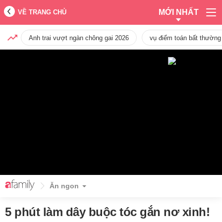
MỚI NHẤT
VỀ TRANG CHỦ
Anh trai vượt ngàn chông gai 2026
vụ điểm toán bất thường
Ăn ngon
5 phút làm dây buộc tóc gắn nơ xinh!