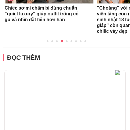
Chiếc sơ mi chấm bi đúng chuẩn
"Choáng" với 
"quiet luxury" giúp outfit trông có
viên tặng con g
gu và nhìn đắt tiền hơn hẳn
sinh nhật 18 t
giáp" còn qua
chiếc váy đẹp
ĐỌC THÊM