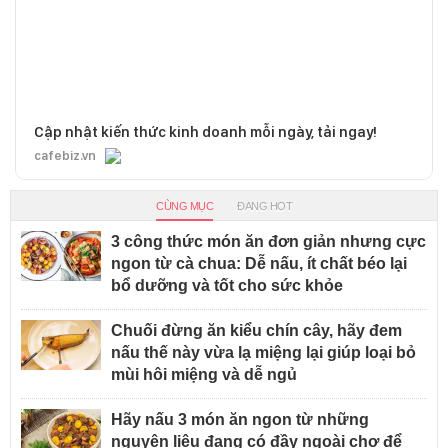
Cập nhật kiến thức kinh doanh mỗi ngày, tải ngay!
cafebiz.vn
CÙNG MỤC
ĐANG HOT
3 công thức món ăn đơn giản nhưng cực
ngon từ cà chua: Dễ nấu, ít chất béo lại
bổ dưỡng và tốt cho sức khỏe
Chuối đừng ăn kiểu chín cây, hãy đem
nấu thế này vừa lạ miệng lại giúp loại bỏ
mùi hôi miệng và dễ ngủ
Hãy nấu 3 món ăn ngon từ những
nguyên liệu đang có đầy ngoài chợ để