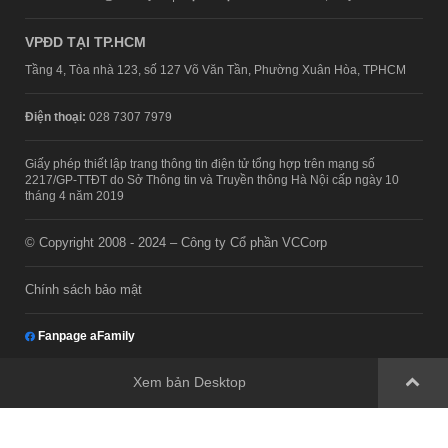
VPĐD TẠI TP.HCM
Tầng 4, Tòa nhà 123, số 127 Võ Văn Tần, Phường Xuân Hòa, TPHCM
Điện thoại:
028 7307 7979
Giấy phép thiết lập trang thông tin điện tử tổng hợp trên mạng số
2217/GP-TTĐT do Sở Thông tin và Truyền thông Hà Nội cấp ngày 10
tháng 4 năm 2019
© Copyright 2008 - 2024 – Công ty Cổ phần VCCorp
Chính sách bảo mật
Fanpage aFamily
Xem bản Desktop