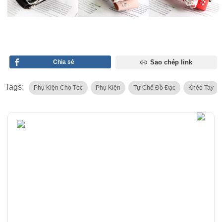
Chia sẻ
Sao chép link
Tags:
Phụ Kiện Cho Tóc
Phụ Kiện
Tự Chế Đồ Đạc
Khéo Tay