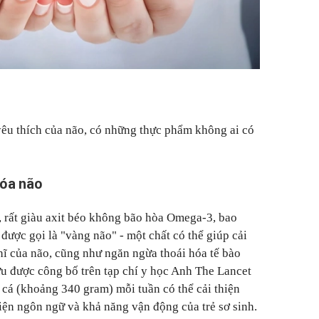
yêu thích của não, có những thực phẩm không ai có
hóa não
âu, rất giàu axit béo không bão hòa Omega-3, bao
ợc gọi là "vàng não" - một chất có thể giúp cải
ghĩ của não, cũng như ngăn ngừa thoái hóa tế bào
u được công bố trên tạp chí y học Anh The Lancet
n cá (khoảng 340 gram) mỗi tuần có thể cải thiện
hiện ngôn ngữ và khả năng vận động của trẻ sơ sinh.