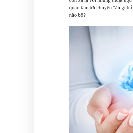
còn xa lạ với những thuật ngữ
quan tâm tới chuyện "ăn gì bổ
não bộ?