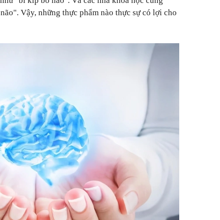
 như "bí kíp bổ não". Và các nhà khoa học cũng
 não". Vậy, những thực phẩm nào thực sự có lợi cho