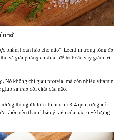
í nhớ
thực phẩm hoàn hảo cho não". Lecithin trong lòng đỏ
thụ sẽ giải phóng choline, để trì hoãn suy giảm trí
g. Nó không chỉ giàu protein, mà còn nhiều vitamin
ể giúp sự trao đổi chất của não.
thường thì người lớn chỉ nên ăn 3-4 quả trứng mỗi
sức khỏe nên tham khảo ý kiến của bác sĩ về lượng