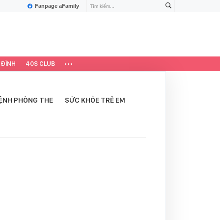
Fanpage aFamily
 ĐÌNH
40S CLUB
ỆNH PHÒNG THE
SỨC KHỎE TRẺ EM