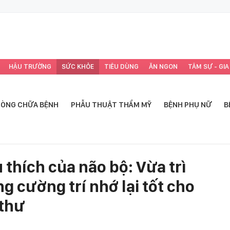
HẬU TRƯỜNG
SỨC KHỎE
TIÊU DÙNG
ĂN NGON
TÂM SỰ - GIA
ÒNG CHỮA BỆNH
PHẪU THUẬT THẨM MỸ
BỆNH PHỤ NỮ
B
 thích của não bộ: Vừa trì
g cường trí nhớ lại tốt cho
 thư