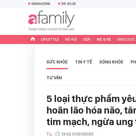
EMAGAZINE
DR. BLUE
LIFESTYLE
XÃ HỘI
ĐẸP
MẸ & BÉ
GIÁO DỤC
SỨC KHỎE
TIN Y TẾ
SỐNG KHỎE
PH
TƯ VẤN
5 loại thực phẩm yêu
hoãn lão hóa não, tăn
tim mạch, ngừa ung
T.L,
13:32 07/07/2023