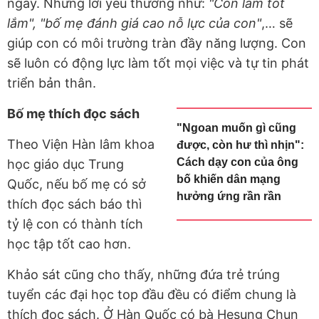
ngày. Những lời yêu thương như:
"Con làm tốt
lắm", "bố mẹ đánh giá cao nỗ lực của con"
,… sẽ
giúp con có môi trường tràn đầy năng lượng. Con
sẽ luôn có động lực làm tốt mọi việc và tự tin phát
triển bản thân.
Bố mẹ thích đọc sách
"Ngoan muốn gì cũng
Theo Viện Hàn lâm khoa
được, còn hư thì nhịn":
Cách dạy con của ông
học giáo dục Trung
bố khiến dân mạng
Quốc, nếu bố mẹ có sở
hưởng ứng rần rần
thích đọc sách báo thì
tỷ lệ con có thành tích
học tập tốt cao hơn.
Khảo sát cũng cho thấy, những đứa trẻ trúng
tuyển các đại học top đầu đều có điểm chung là
thích đọc sách. Ở Hàn Quốc có bà Hesung Chun