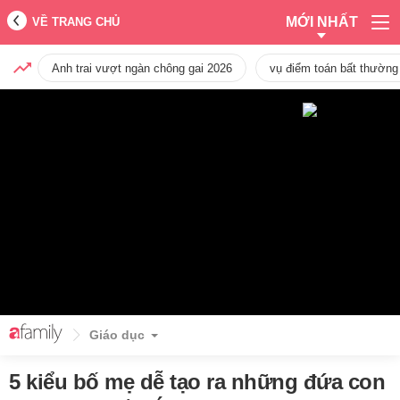
MỚI NHẤT
VỀ TRANG CHỦ
Anh trai vượt ngàn chông gai 2026
vụ điểm toán bất thường
Giáo dục
5 kiểu bố mẹ dễ tạo ra những đứa con