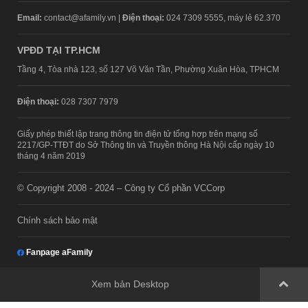
Email:
contact@afamily.vn |
Điện thoại:
024 7309 5555, máy lẻ 62.370
VPĐD TẠI TP.HCM
Tầng 4, Tòa nhà 123, số 127 Võ Văn Tần, Phường Xuân Hòa, TPHCM
Điện thoại:
028 7307 7979
Giấy phép thiết lập trang thông tin điện tử tổng hợp trên mạng số
2217/GP-TTĐT do Sở Thông tin và Truyền thông Hà Nội cấp ngày 10
tháng 4 năm 2019
© Copyright 2008 - 2024 – Công ty Cổ phần VCCorp
Chính sách bảo mật
Fanpage aFamily
Xem bản Desktop