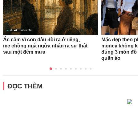
Ác cảm vì con dâu đòi ra ở riêng,
Mặc đẹp theo p
mẹ chồng ngã ngửa nhận ra sự thật
money không kh
sau một đêm mưa
đúng 3 món đồ 
quần áo
ĐỌC THÊM