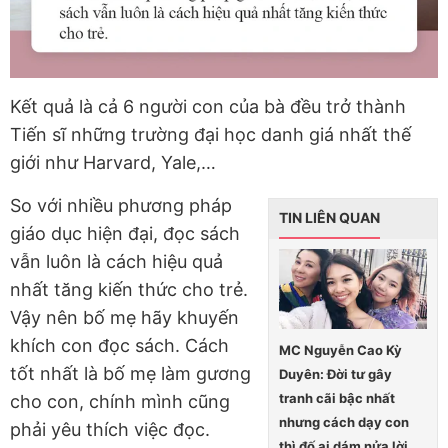
Kết quả là cả 6 người con của bà đều trở thành
Tiến sĩ những trường đại học danh giá nhất thế
giới như Harvard, Yale,…
So với nhiều phương pháp
TIN LIÊN QUAN
giáo dục hiện đại, đọc sách
vẫn luôn là cách hiệu quả
nhất tăng kiến thức cho trẻ.
Vậy nên bố mẹ hãy khuyến
khích con đọc sách. Cách
MC Nguyễn Cao Kỳ
tốt nhất là bố mẹ làm gương
Duyên: Đời tư gây
tranh cãi bậc nhất
cho con, chính mình cũng
nhưng cách dạy con
phải yêu thích việc đọc.
thì đố ai dám nửa lời