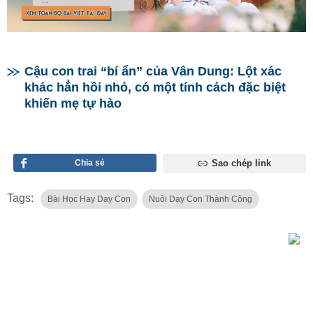
Cậu con trai “bí ẩn” của Vân Dung: Lột xác
khác hẳn hồi nhỏ, có một tính cách đặc biệt
khiến mẹ tự hào
Chia sẻ
Sao chép link
Tags:
Bài Học Hay Day Con
Nuôi Dạy Con Thành Công