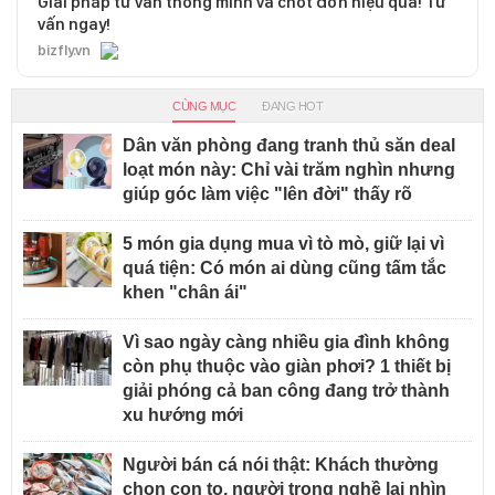
Giải pháp tư vấn thông minh và chốt đơn hiệu quả! Tư
vấn ngay!
bizfly.vn
CÙNG MỤC
ĐANG HOT
Dân văn phòng đang tranh thủ săn deal
loạt món này: Chỉ vài trăm nghìn nhưng
giúp góc làm việc "lên đời" thấy rõ
5 món gia dụng mua vì tò mò, giữ lại vì
quá tiện: Có món ai dùng cũng tấm tắc
khen "chân ái"
Vì sao ngày càng nhiều gia đình không
còn phụ thuộc vào giàn phơi? 1 thiết bị
giải phóng cả ban công đang trở thành
xu hướng mới
Người bán cá nói thật: Khách thường
chọn con to, người trong nghề lại nhìn