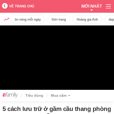
MỚI NHẤT
VỀ TRANG CHỦ
tin nóng mỗi ngày
thời trang
Hoàng gia Anh
dẹp
Tiêu dùng
Mua sắm
5 cách lưu trữ ở gầm cầu thang phòng