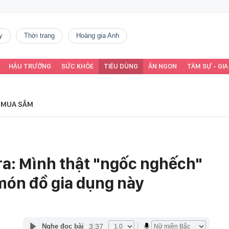
y
thời trang
Hoàng gia Anh
HẬU TRƯỜNG
SỨC KHỎE
TIÊU DÙNG
ĂN NGON
TÂM SỰ - GIA
MUA SẮM
 ra: Mình thật "ngốc nghếch"
 món đồ gia dụng này
3:37
Nghe đọc bài