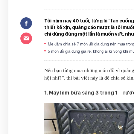
Tôi năm nay 40 tuổi, từng là “fan cuồng
thiết kế xịn, quảng cáo mượt là tôi m
chỉ dùng đúng một lần là muốn vứt, nhưng
Mẹ đảm chia sẻ 7 món đồ gia dụng nên mua trong 
5 món đồ gia dụng giá rẻ, không ai kì vọng khi
Nếu bạn từng mua những món đồ vì quảng cá
hội nhỉ?”, thì bài viết này là để chia sẻ k
1. Máy làm bữa sáng 3 trong 1 – rư