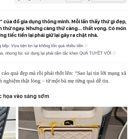
” của đồ gia dụng thông minh. Mỗi lần thấy thứ gì đẹp,
uốn thử ngay. Nhưng càng thử càng… thất vọng. Có món
 tiếc tiền lại phải giữ lại gây ra chật nhà.
bếp: Vừa tiện lợi lại không tốn quá nhiều tiền
 mua, nhưng lúc sử dụng lại phải tấm tắc khen QUÁ TUYỆT VỜI
o quá đẹp mà rồi phải thốt lên: “Sao lại tin lời mạng xã
inh nghiệm thật lòng – từ một bà mẹ từng quá dễ tin.
ớc họa vào sáng sớm