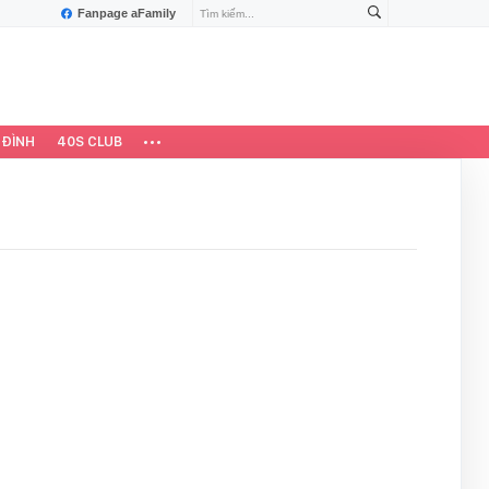
Fanpage aFamily
 ĐÌNH
40S CLUB