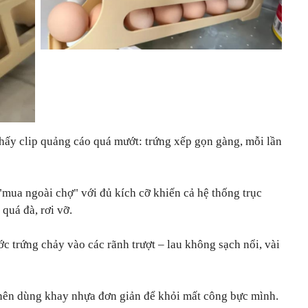
 thấy clip quảng cáo quá mướt: trứng xếp gọn gàng, mỗi lần
"mua ngoài chợ" với đủ kích cỡ khiến cả hệ thống trục
 quá đà, rơi vỡ.
ớc trứng chảy vào các rãnh trượt – lau không sạch nổi, vài
ỉ nên dùng khay nhựa đơn giản để khỏi mất công bực mình.