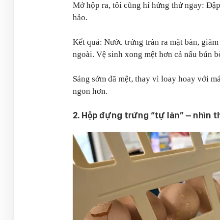
Mở hộp ra, tôi cũng hí hửng thử ngay: Đậ
hảo.
Kết quả: Nước trứng tràn ra mặt bàn, giăm 
ngoài. Vệ sinh xong mệt hơn cả nấu bún b
Sáng sớm đã mệt, thay vì loay hoay với m
ngon hơn.
2. Hộp đựng trứng “tự lăn” – nhìn t