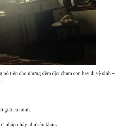
g nó tiện cho những đêm dậy chăm con hay đi vệ sinh –
c.
i giật cả mình.
o” nhấp nháy như sân khấu.