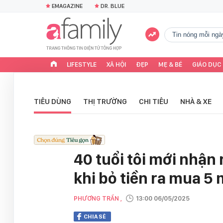
EMAGAZINE
DR. BLUE
tin nóng mỗi ngà
LIFESTYLE
XÃ HỘI
ĐẸP
MẸ & BÉ
GIÁO DỤC
TIÊU DÙNG
THỊ TRƯỜNG
CHI TIÊU
NHÀ & XE
40 tuổi tôi mới nhận
khi bỏ tiền ra mua 5
PHƯƠNG TRẦN ,
13:00 06/05/2025
CHIA SẺ