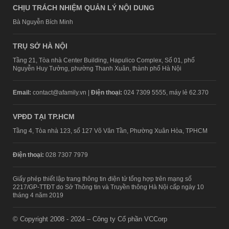
CHỊU TRÁCH NHIỆM QUẢN LÝ NỘI DUNG
Bà Nguyễn Bích Minh
TRỤ SỞ HÀ NỘI
Tầng 21, Tòa nhà Center Building, Hapulico Complex, Số 01, phố
Nguyễn Huy Tưởng, phường Thanh Xuân, thành phố Hà Nội
Email:
contact@afamily.vn |
Điện thoại:
024 7309 5555, máy lẻ 62.370
VPĐD TẠI TP.HCM
Tầng 4, Tòa nhà 123, số 127 Võ Văn Tần, Phường Xuân Hòa, TPHCM
Điện thoại:
028 7307 7979
Giấy phép thiết lập trang thông tin điện tử tổng hợp trên mạng số
2217/GP-TTĐT do Sở Thông tin và Truyền thông Hà Nội cấp ngày 10
tháng 4 năm 2019
© Copyright 2008 - 2024 – Công ty Cổ phần VCCorp