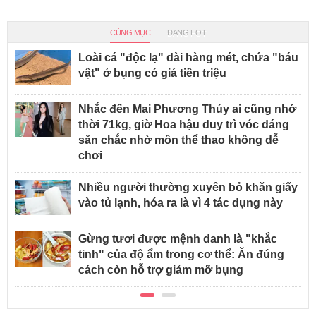
CÙNG MỤC
ĐANG HOT
Loài cá "độc lạ" dài hàng mét, chứa "báu
vật" ở bụng có giá tiền triệu
Nhắc đến Mai Phương Thúy ai cũng nhớ
thời 71kg, giờ Hoa hậu duy trì vóc dáng
săn chắc nhờ môn thể thao không dễ
chơi
Nhiều người thường xuyên bỏ khăn giấy
vào tủ lạnh, hóa ra là vì 4 tác dụng này
Gừng tươi được mệnh danh là "khắc
tinh" của độ ẩm trong cơ thể: Ăn đúng
cách còn hỗ trợ giảm mỡ bụng