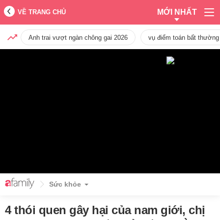
MỚI NHẤT
VỀ TRANG CHỦ
Anh trai vượt ngàn chông gai 2026
vụ điểm toán bất thường
Sức khỏe
4 thói quen gây hại của nam giới, chị