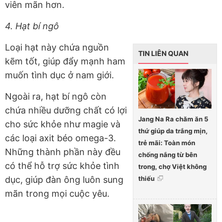
viên mãn hơn.
4. Hạt bí ngô
Loại hạt này chứa nguồn
TIN LIÊN QUAN
kẽm tốt, giúp đẩy mạnh ham
muốn tình dục ở nam giới.
Ngoài ra, hạt bí ngô còn
chứa nhiều dưỡng chất có lợi
Jang Na Ra chăm ăn 5
cho sức khỏe như magie và
thứ giúp da trắng mịn,
các loại axit béo omega-3.
trẻ mãi: Toàn món
Những thành phần này đều
chống nắng từ bên
có thể hỗ trợ sức khỏe tình
trong, chợ Việt không
dục, giúp đàn ông luôn sung
thiếu
mãn trong mọi cuộc yêu.