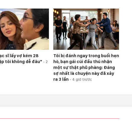
c sĩ lấy vợ kém 28
Tôi bị đánh ngay trong buổi hẹn
Gặp tôi không dễ đâu"
hò, bạn gái cúi đầu thú nhận
-
2
một sự thật phũ phàng: Đáng
sợ nhất là chuyện này đã xảy
ra 3 lần
-
4 giờ trước