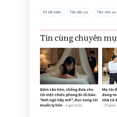
số tiết kiệm
tiền đặt cọc
tầm nhìn xa
Tin cùng chuyên mụ
Đêm tân hôn, chồng đưa cho
Mẹ tôi đ
tôi một chiếc phong bì rồi bảo:
đúng mộ
"Anh ngủ hãy mở", đọc xong tôi
nhà từ 
muốn ly hôn
-
2 giờ trước
-
21 phút