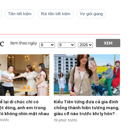
tiền tiết kiệm
rút tiền tiết kiệm
vợ giỏi giang
c
Xem theo ngày
XEM
ể lại di chúc chỉ có
Kiều Tiên từng đưa cả gia đình
t dòng, anh em trong
chồng thành hiện tượng mạng,
đó không nhìn mặt nhau
giàu cỡ nào trước khi ly hôn?
-
 trước
19 phút trước