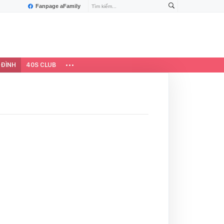
Fanpage aFamily
 ĐÌNH
40S CLUB