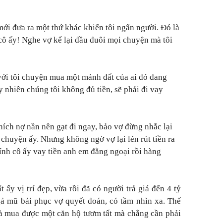
ợ mới đưa ra một thứ khác khiến tôi ngẩn người. Đó là
ô ấy! Nghe vợ kể lại đầu đuôi mọi chuyện mà tôi
với tôi chuyện mua một mảnh đất của ai đó đang
y nhiên chúng tôi không đủ tiền, sẽ phải đi vay
hích nợ nần nên gạt đi ngay, bảo vợ đừng nhắc lại
 chuyện ấy. Nhưng không ngờ vợ lại lén rút tiền ra
ính cô ấy vay tiền anh em đằng ngoại rồi hàng
ấy vị trí đẹp, vừa rồi đã có người trả giá đến 4 tỷ
ngả mũ bái phục vợ quyết đoán, có tầm nhìn xa. Thế
là mua được một căn hộ tươm tất mà chẳng cần phải