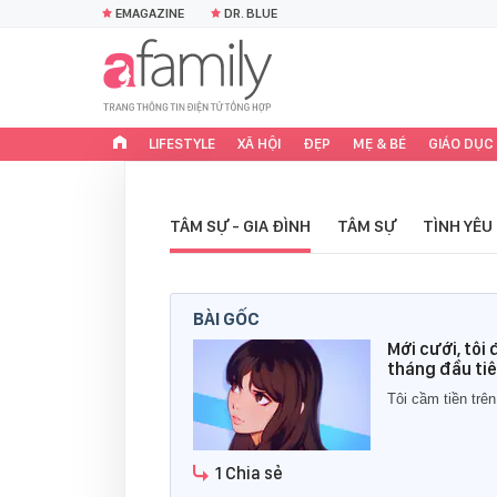
EMAGAZINE
DR. BLUE
LIFESTYLE
XÃ HỘI
ĐẸP
MẸ & BÉ
GIÁO DỤC
TÂM SỰ - GIA ĐÌNH
TÂM SỰ
TÌNH YÊU
BÀI GỐC
Mới cưới, tôi
tháng đầu ti
Tôi cầm tiền trê
1 Chia sẻ