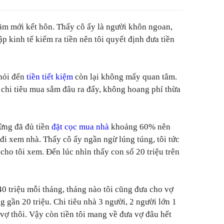
ăm mới kết hôn. Thấy cô ấy là người khôn ngoan,
lập kinh tế kiếm ra tiền nên tôi quyết định đưa tiền
 hỏi đến
tiền tiết kiệm
còn lại không mấy quan tâm.
chi tiêu mua sắm đâu ra đấy, không hoang phí thừa
hừng đã đủ tiền
đặt cọc mua nhà
khoảng 60% nên
ể đi xem nhà. Thấy cô ấy ngần ngừ lúng túng, tôi tức
cho tôi xem. Đến lúc nhìn thấy con số 20 triệu trên
0 triệu mỗi tháng, tháng nào tôi cũng đưa cho vợ
g gần 20 triệu. Chi tiêu nhà 3 người, 2 người lớn 1
 vợ thôi. Vậy còn tiền tôi mang về đưa vợ đâu hết