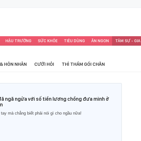
HẬU TRƯỜNG
SỨC KHỎE
TIÊU DÙNG
ĂN NGON
TÂM SỰ - GIA
 & HÔN NHÂN
CƯỚI HỎI
THÌ THẦM GỐI CHĂN
 đã ngã ngửa với số tiền lương chồng đưa mình ở
ên
n tay mà chẳng biết phải nói gì cho ngầu nữa!