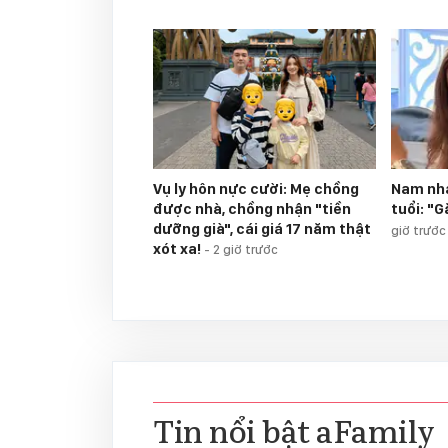
Vụ ly hôn nực cười: Mẹ chồng
Nam nhạ
được nhà, chồng nhận "tiền
tuổi: "
dưỡng già", cái giá 17 năm thật
giờ trước
xót xa!
-
2 giờ trước
Tin nổi bật aFamily