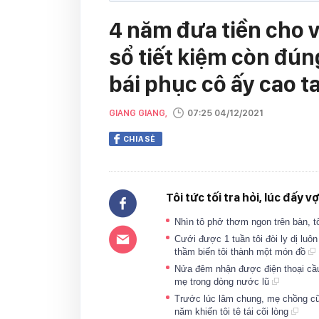
4 năm đưa tiền cho vợ
sổ tiết kiệm còn đúng
bái phục cô ấy cao t
GIANG GIANG,
07:25 04/12/2021
CHIA SẺ
Tôi tức tối tra hỏi, lúc đấy
Nhìn tô phở thơm ngon trên bàn, t
Cưới được 1 tuần tôi đòi ly dị luô
thầm biến tôi thành một món đồ
Nửa đêm nhận được điện thoại cầu 
mẹ trong dòng nước lũ
Trước lúc lâm chung, mẹ chồng cũ n
năm khiến tôi tê tái cõi lòng