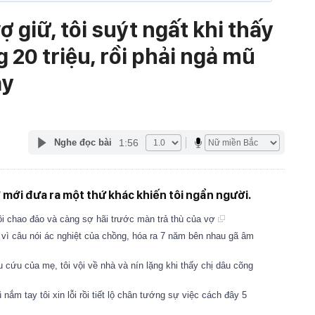
 giữ, tôi suýt ngất khi thấy
 20 triệu, rồi phải ngả mũ
ay
1:56
Nghe đọc bài
 vợ mới đưa ra một thứ khác khiến tôi ngẩn người.
ôi chao đảo và càng sợ hãi trước màn trả thù của vợ
n vì câu nói ác nghiệt của chồng, hóa ra 7 năm bên nhau gã âm
cứu của mẹ, tôi vội về nhà và nín lặng khi thấy chị dâu cõng
ắm tay tôi xin lỗi rồi tiết lộ chân tướng sự việc cách đây 5