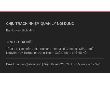
CHỊU TRÁCH NHIỆM QUẢN LÝ NỘI DUNG
Bà Nguyễn Bích Minh
TRỤ SỞ HÀ NỘI
Tầng 21, Tòa nhà Center Building, Hapulico Complex, Số 01, phố
Nguyễn Huy Tưởng, phường Thanh Xuân, thành phố Hà Nội
Email:
contact@afamily.vn |
Điện thoại:
024 7309 5555, máy lẻ 62.370
VPĐD TẠI TP.HCM
Tầng 4, Tòa nhà 123, số 127 Võ Văn Tần, Phường Xuân Hòa, TPHCM
Điện thoại:
028 7307 7979
Giấy phép thiết lập trang thông tin điện tử tổng hợp trên mạng số
2217/GP-TTĐT do Sở Thông tin và Truyền thông Hà Nội cấp ngày 10