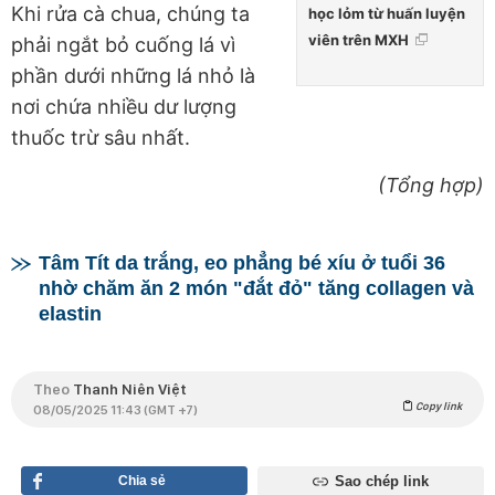
Khi rửa cà chua, chúng ta
học lỏm từ huấn luyện
viên trên MXH
phải ngắt bỏ cuống lá vì
phần dưới những lá nhỏ là
nơi chứa nhiều dư lượng
thuốc trừ sâu nhất.
(Tổng hợp)
Tâm Tít da trắng, eo phẳng bé xíu ở tuổi 36
nhờ chăm ăn 2 món "đắt đỏ" tăng collagen và
elastin
Theo
Thanh Niên Việt
Copy link
08/05/2025 11:43 (GMT +7)
Chia sẻ
Sao chép link