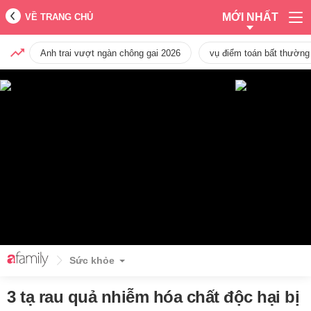
MỚI NHẤT
VỀ TRANG CHỦ
Anh trai vượt ngàn chông gai 2026
vụ điểm toán bất thường
Sức khỏe
3 tạ rau quả nhiễm hóa chất độc hại bị