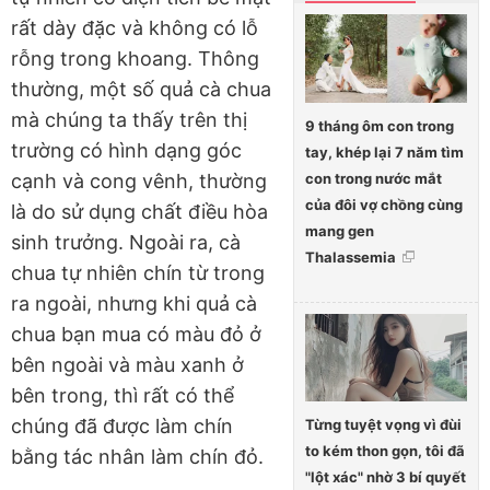
rất dày đặc và không có lỗ
rỗng trong khoang. Thông
thường, một số quả cà chua
mà chúng ta thấy trên thị
9 tháng ôm con trong
trường có hình dạng góc
tay, khép lại 7 năm tìm
con trong nước mắt
cạnh và cong vênh, thường
của đôi vợ chồng cùng
là do sử dụng chất điều hòa
mang gen
sinh trưởng. Ngoài ra, cà
Thalassemia
chua tự nhiên chín từ trong
ra ngoài, nhưng khi quả cà
chua bạn mua có màu đỏ ở
bên ngoài và màu xanh ở
bên trong, thì rất có thể
chúng đã được làm chín
Từng tuyệt vọng vì đùi
to kém thon gọn, tôi đã
bằng tác nhân làm chín đỏ.
"lột xác" nhờ 3 bí quyết