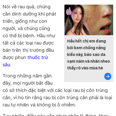
Nói về rau quả, chúng
cần dinh dưỡng khi phát
triển, giống như con
người, và chúng cũng
có thể bị bệnh. Hầu như
Hầu hết chị em đang
tất cả các loại rau được
bôi kem chống nắng
bán trên thị trường đều
kiểu này, bảo sao da
được phun
thuốc trừ
sạm nám và nhăn nheo
sâu
.
thấy rõ vào mùa hè
Trong những năm gần
đây, mọi người bắt đầu
có sở thích đặc biệt với các loại rau bị côn trùng
cắn, vì họ tin rằng rau bị côn trùng cắn phải là loại
rau tự nhiên và không bị ô nhiễm.
Tuy nhiên, điều này vẫn chưa chắc là đúng, thay