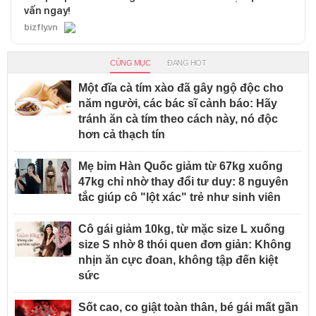
vấn ngay!
bizfly.vn
CÙNG MỤC
ĐANG HOT
Một đĩa cà tím xào đã gây ngộ độc cho
năm người, các bác sĩ cảnh báo: Hãy
tránh ăn cà tím theo cách này, nó độc
hơn cả thạch tín
Mẹ bỉm Hàn Quốc giảm từ 67kg xuống
47kg chỉ nhờ thay đổi tư duy: 8 nguyên
tắc giúp cô "lột xác" trẻ như sinh viên
Cô gái giảm 10kg, từ mặc size L xuống
size S nhờ 8 thói quen đơn giản: Không
nhịn ăn cực đoan, không tập đến kiệt
sức
Sốt cao, co giật toàn thân, bé gái mất gần