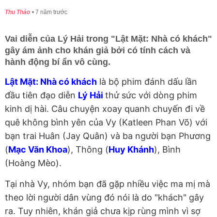
Thu Thảo
7 năm trước
Vai diễn của Lý Hải trong "Lật Mặt: Nhà có khách"
gây ám ảnh cho khán giả bởi có tính cách và
hành động bí ẩn vô cùng.
Lật Mặt: Nhà có khách
là bộ phim đánh dấu lần
đầu tiên đạo diễn
Lý Hải
thử sức với dòng phim
kinh dị hài. Câu chuyện xoay quanh chuyến đi về
quê không bình yên của Vy (Katleen Phan Võ) với
bạn trai Huân (Jay Quân) và ba người bạn Phương
(
Mạc Văn Khoa
), Thông (
Huy Khánh
), Bình
(Hoàng Mèo).
Tại nhà Vy, nhóm bạn đã gặp nhiều việc ma mị mà
theo lời người dân vùng đó nói là do "khách" gây
ra. Tuy nhiên, khán giả chưa kịp rùng mình vì sợ