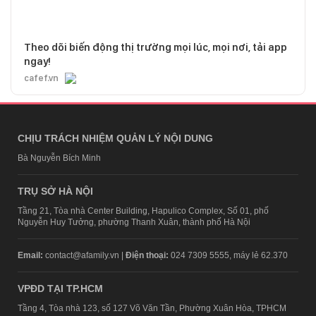
Theo dõi biến động thị trường mọi lúc, mọi nơi, tải app
ngay!
cafef.vn
CHỊU TRÁCH NHIỆM QUẢN LÝ NỘI DUNG
Bà Nguyễn Bích Minh
TRỤ SỞ HÀ NỘI
Tầng 21, Tòa nhà Center Building, Hapulico Complex, Số 01, phố
Nguyễn Huy Tưởng, phường Thanh Xuân, thành phố Hà Nội
Email:
contact@afamily.vn |
Điện thoại:
024 7309 5555, máy lẻ 62.370
VPĐD TẠI TP.HCM
Tầng 4, Tòa nhà 123, số 127 Võ Văn Tần, Phường Xuân Hòa, TPHCM