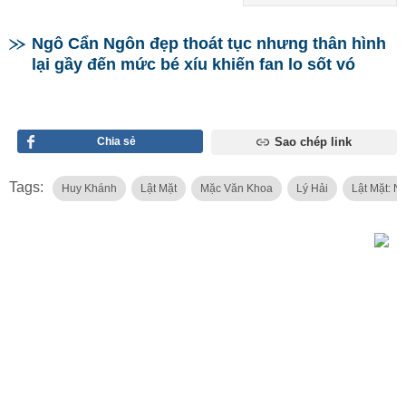
Ngô Cẩn Ngôn đẹp thoát tục nhưng thân hình
lại gầy đến mức bé xíu khiến fan lo sốt vó
Chia sẻ
Sao chép link
Tags:
Huy Khánh
Lật Mặt
Mặc Văn Khoa
Lý Hải
Lật Mặt: N