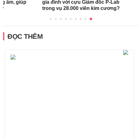
ng ẩm, giúp
gia đình với cựu Giám đốc P-Lab
ày
trong vụ 28.000 viên kim cương?
ĐỌC THÊM