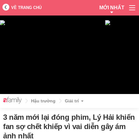
MỚI NHẤT
VỀ TRANG CHỦ
Hậu trường
Giải trí
3 năm mới lại đóng phim, Lý Hải khiến
fan sợ chết khiếp vì vai diễn gây ám
ảnh nhất