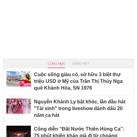
CÙNG MỤC
ĐANG HOT
Cuộc sống giàu có, sở hữu 3 biệt thự
triệu USD ở Mỹ của Trần Thị Thúy Nga
quê Khánh Hòa, SN 1976
Nguyễn Khánh Ly bật khóc, lần đầu hát
"Tái sinh" trong liveshow đánh dấu 20
năm ca hát
Công diễn “Đất Nước Thiên Hùng Ca”:
75 phút khiến khán giả đi từ choáng