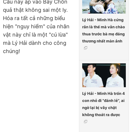
Câu này áp vào Bảy Chồn
quả thật không sai một ly.
Hóa ra tất cả những biểu
Lý Hải - Minh Hà cứng
hiện "nguy hiểm" của nhân
rắn là thế mà vẫn chào
thua trước bà mẹ đáng
vật này chỉ là một "cú lừa"
thương nhất màn ảnh
mà Lý Hải dành cho công
chúng!
Lý Hải - Minh Hà trốn 4
con nhỏ đi "đánh lẻ", ai
ngờ lại bị vây chặt
không thoát ra được