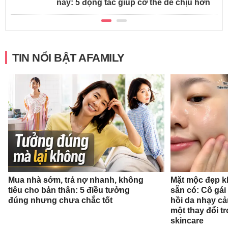
này: 5 động tác giúp cơ thể dễ chịu hơn
TIN NỔI BẬT AFAMILY
Mua nhà sớm, trả nợ nhanh, không
Mặt mộc đẹp k
tiêu cho bản thân: 5 điều tưởng
sẵn có: Cô gái
đúng nhưng chưa chắc tốt
hồi da nhạy cả
một thay đổi tr
skincare