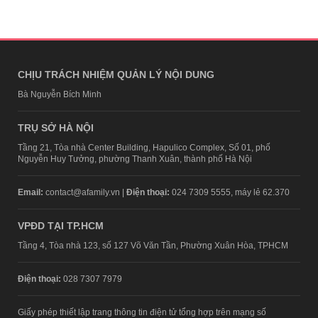
CHỊU TRÁCH NHIỆM QUẢN LÝ NỘI DUNG
Bà Nguyễn Bích Minh
TRỤ SỞ HÀ NỘI
Tầng 21, Tòa nhà Center Building, Hapulico Complex, Số 01, phố
Nguyễn Huy Tưởng, phường Thanh Xuân, thành phố Hà Nội
Email:
contact@afamily.vn |
Điện thoại:
024 7309 5555, máy lẻ 62.370
VPĐD TẠI TP.HCM
Tầng 4, Tòa nhà 123, số 127 Võ Văn Tần, Phường Xuân Hòa, TPHCM
Điện thoại:
028 7307 7979
Giấy phép thiết lập trang thông tin điện tử tổng hợp trên mạng số