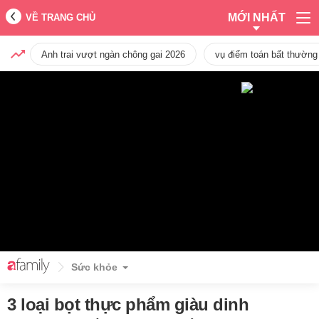
MỚI NHẤT
VỀ TRANG CHỦ
Anh trai vượt ngàn chông gai 2026
vụ điểm toán bất thường
Sức khỏe
3 loại bọt thực phẩm giàu dinh