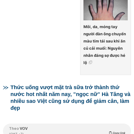
Môi, da, móng tay
người đàn ông chuyển
màu tím tái sau khi ăn
củ cải muối: Nguyên
nhân đáng sợ được hé
lộ
Thức uống vượt mặt trà sữa trở thành thứ
nước hot nhất năm nay, "ngọc nữ" Hà Tăng và
nhiều sao Việt cũng sử dụng để giảm cân, làm
đẹp
Theo
VOV
Copy link
(GMT +7)