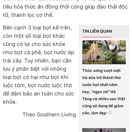
tiêu hóa thức ăn đồng thời cũng giúp đào thải độc
tố, thanh lọc cơ thể.
Bên cạnh 3 loại bọt kể trên,
TIN LIÊN QUAN
còn một số loại bọt khác
cũng có lợi cho sức khỏe
như bọt cà phê, bọt nước ép
trái cây. Tuy nhiên, bạn cần
lưu ý phân biệt với những
Thức uống vượt mặt
loại bọt có hại như bọt khi
trà sữa trở thành thứ
nước hot nhất năm
luộc tôm, bọt nước luộc thịt
nay, "ngọc nữ" Hà
để đảm bảo an toàn cho sức
Tăng và nhiều sao Việt
khỏe.
cũng sử dụng để giảm
cân, làm đẹp
Theo Southern Living