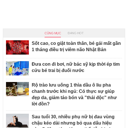
CÙNG MỤC
ĐANG HOT
Sốt cao, co giật toàn thân, bé gái mất gần
1 tháng điều trị viêm não Nhật Bản
Đưa con đi bơi, nữ bác sỹ kịp thời ép tim
cứu bé trai bị đuối nước
Rộ trào lưu uống 1 thìa dầu ô liu pha
chanh trước khi ngủ: Có thực sự giúp
đẹp da, giảm táo bón và "thải độc" như
lời đồn?
Sau tuổi 30, nhiều phụ nữ bị đau vùng
chậu kéo dài nhưng bỏ qua dấu hiệu