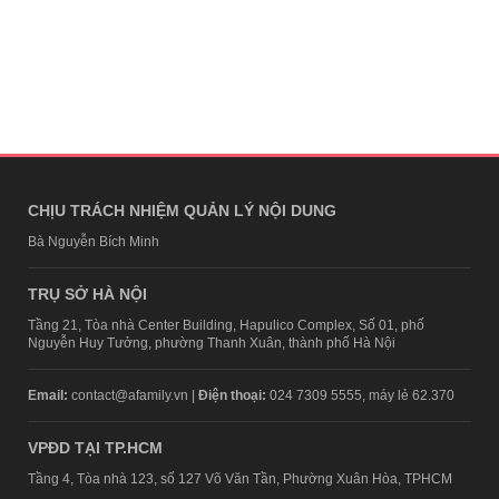
CHỊU TRÁCH NHIỆM QUẢN LÝ NỘI DUNG
Bà Nguyễn Bích Minh
TRỤ SỞ HÀ NỘI
Tầng 21, Tòa nhà Center Building, Hapulico Complex, Số 01, phố
Nguyễn Huy Tưởng, phường Thanh Xuân, thành phố Hà Nội
Email:
contact@afamily.vn |
Điện thoại:
024 7309 5555, máy lẻ 62.370
VPĐD TẠI TP.HCM
Tầng 4, Tòa nhà 123, số 127 Võ Văn Tần, Phường Xuân Hòa, TPHCM