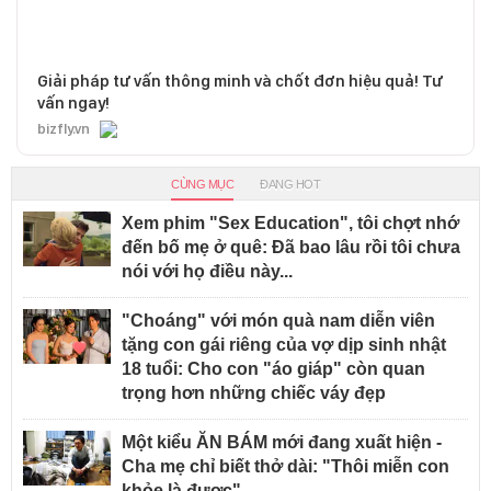
Giải pháp tư vấn thông minh và chốt đơn hiệu quả! Tư
vấn ngay!
bizfly.vn
CÙNG MỤC
ĐANG HOT
Xem phim "Sex Education", tôi chợt nhớ
đến bố mẹ ở quê: Đã bao lâu rồi tôi chưa
nói với họ điều này...
"Choáng" với món quà nam diễn viên
tặng con gái riêng của vợ dịp sinh nhật
18 tuổi: Cho con "áo giáp" còn quan
trọng hơn những chiếc váy đẹp
Một kiểu ĂN BÁM mới đang xuất hiện -
Cha mẹ chỉ biết thở dài: "Thôi miễn con
khỏe là được"