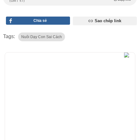
(GMT +7)
Chia sẻ
Sao chép link
Tags:
Nuôi Dạy Con Sai Cách