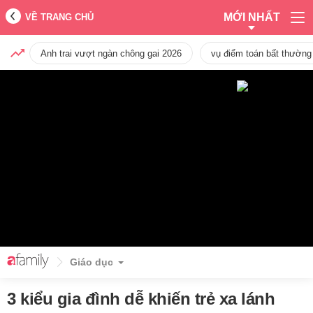
MỚI NHẤT
VỀ TRANG CHỦ
Anh trai vượt ngàn chông gai 2026
vụ điểm toán bất thường
Giáo dục
3 kiểu gia đình dễ khiến trẻ xa lánh