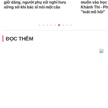
giữ dáng, người phụ nữ nghỉ hưu
muốn vào học 
sững sờ khi bác sĩ nói một câu
Khánh Thi - P
"toát mồ hôi"
ĐỌC THÊM