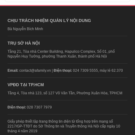
CHỊU TRÁCH NHIỆM QUẢN LÝ NỘI DUNG
Bà Nguyễn Bích Minh
TRỤ SỞ HÀ NỘI
Tầng 21, Tòa nhà Center Building, Hapulico Complex, Số 01, phố
Nguyễn Huy Tưởng, phường Thanh Xuân, thành phố Hà Nội
Email:
contact@afamily.vn |
Điện thoại:
024 7309 5555, máy lẻ 62.370
VPĐD TẠI TP.HCM
Tầng 4, Tòa nhà 123, số 127 Võ Văn Tần, Phường Xuân Hòa, TPHCM
Điện thoại:
028 7307 7979
Giấy phép thiết lập trang thông tin điện tử tổng hợp trên mạng số
2217/GP-TTĐT do Sở Thông tin và Truyền thông Hà Nội cấp ngày 10
tháng 4 năm 2019