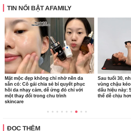
TIN NỔI BẬT AFAMILY
Mặt mộc đẹp không chỉ nhờ nền da
Sau tuổi 30, n
sẵn có: Cô gái chia sẻ bí quyết phục
vùng chậu kéo
hồi da nhạy cảm, dễ ửng đỏ chỉ với
dấu hiệu này: 
một thay đổi trong chu trình
thể dễ chịu hơ
skincare
ĐỌC THÊM