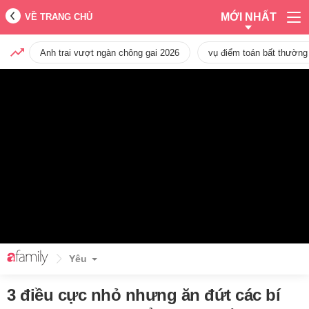
MỚI NHẤT
VỀ TRANG CHỦ
Anh trai vượt ngàn chông gai 2026
vụ điểm toán bất thường
Yêu
3 điều cực nhỏ nhưng ăn đứt các bí