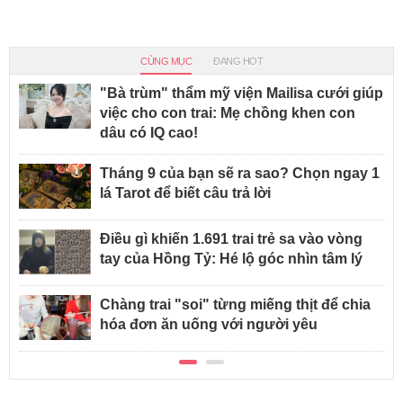
CÙNG MỤC
ĐANG HOT
"Bà trùm" thẩm mỹ viện Mailisa cưới giúp
việc cho con trai: Mẹ chồng khen con
dâu có IQ cao!
Tháng 9 của bạn sẽ ra sao? Chọn ngay 1
lá Tarot để biết câu trả lời
Điều gì khiến 1.691 trai trẻ sa vào vòng
tay của Hồng Tỷ: Hé lộ góc nhìn tâm lý
Chàng trai "soi" từng miếng thịt để chia
hóa đơn ăn uống với người yêu