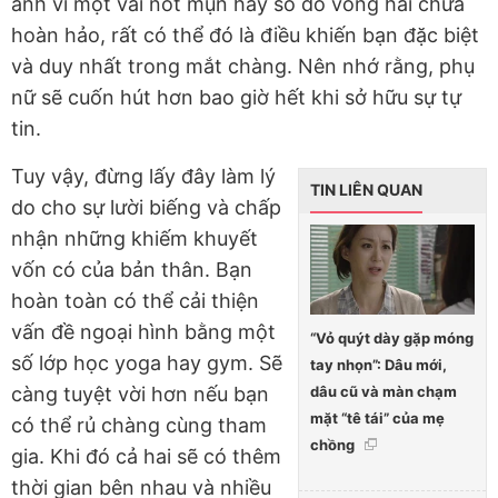
ảnh vì một vài nốt mụn hay số đo vòng hai chưa
hoàn hảo, rất có thể đó là điều khiến bạn đặc biệt
và duy nhất trong mắt chàng. Nên nhớ rằng, phụ
nữ sẽ cuốn hút hơn bao giờ hết khi sở hữu sự tự
tin.
Tuy vậy, đừng lấy đây làm lý
TIN LIÊN QUAN
do cho sự lười biếng và chấp
nhận những khiếm khuyết
vốn có của bản thân. Bạn
hoàn toàn có thể cải thiện
vấn đề ngoại hình bằng một
“Vỏ quýt dày gặp móng
số lớp học yoga hay gym. Sẽ
tay nhọn”: Dâu mới,
dâu cũ và màn chạm
càng tuyệt vời hơn nếu bạn
mặt “tê tái” của mẹ
có thể rủ chàng cùng tham
chồng
gia. Khi đó cả hai sẽ có thêm
thời gian bên nhau và nhiều