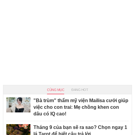
CÙNG MỤC
ĐANG HOT
"Bà trùm" thẩm mỹ viện Mailisa cưới giúp
việc cho con trai: Mẹ chồng khen con
dâu có IQ cao!
Tháng 9 của bạn sẽ ra sao? Chọn ngay 1
lá Tarot để biết câu trả lời