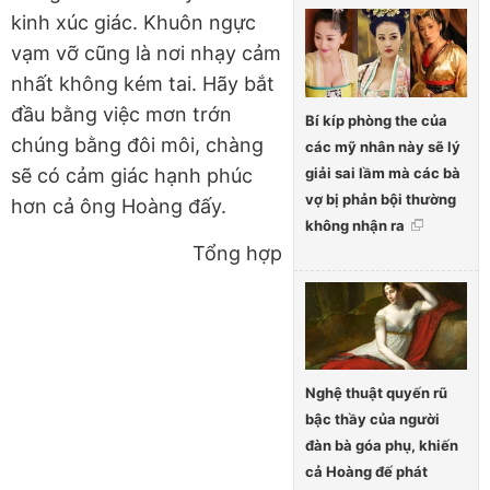
kinh xúc giác. Khuôn ngực
vạm vỡ cũng là nơi nhạy cảm
nhất không kém tai. Hãy bắt
đầu bằng việc mơn trớn
Bí kíp phòng the của
chúng bằng đôi môi, chàng
các mỹ nhân này sẽ lý
giải sai lầm mà các bà
sẽ có cảm giác hạnh phúc
vợ bị phản bội thường
hơn cả ông Hoàng đấy.
không nhận ra
Tổng hợp
Nghệ thuật quyến rũ
bậc thầy của người
đàn bà góa phụ, khiến
cả Hoàng đế phát