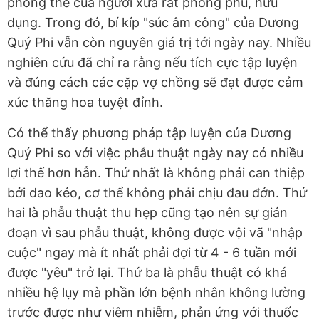
phòng the của người xưa rất phong phú, hữu
dụng. Trong đó, bí kíp "súc âm công" của Dương
Quý Phi vẫn còn nguyên giá trị tới ngày nay. Nhiều
nghiên cứu đã chỉ ra rằng nếu tích cực tập luyện
và đúng cách các cặp vợ chồng sẽ đạt được cảm
xúc thăng hoa tuyệt đỉnh.
Có thể thấy phương pháp tập luyện của Dương
Quý Phi so với việc phẫu thuật ngày nay có nhiều
lợi thế hơn hẳn. Thứ nhất là không phải can thiệp
bởi dao kéo, cơ thể không phải chịu đau đớn. Thứ
hai là phẫu thuật thu hẹp cũng tạo nên sự gián
đoạn vì sau phẫu thuật, không được vội vã "nhập
cuộc" ngay mà ít nhất phải đợi từ 4 - 6 tuần mới
được "yêu" trở lại. Thứ ba là phẫu thuật có khá
nhiều hệ lụy mà phần lớn bệnh nhân không lường
trước được như viêm nhiễm, phản ứng với thuốc