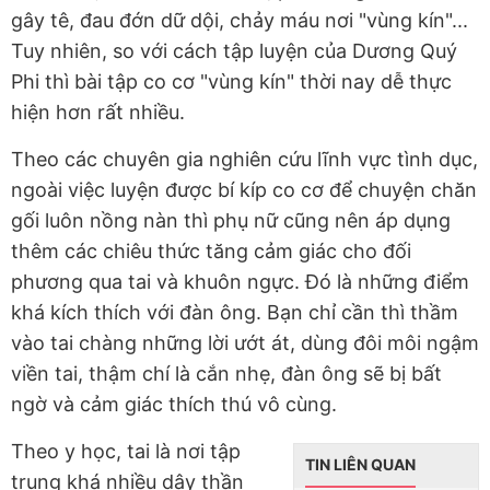
gây tê, đau đớn dữ dội, chảy máu nơi "vùng kín"...
Tuy nhiên, so với cách tập luyện của Dương Quý
Phi thì bài tập co cơ "vùng kín" thời nay dễ thực
hiện hơn rất nhiều.
Theo các chuyên gia nghiên cứu lĩnh vực tình dục,
ngoài việc luyện được bí kíp co cơ để chuyện chăn
gối luôn nồng nàn thì phụ nữ cũng nên áp dụng
thêm các chiêu thức tăng cảm giác cho đối
phương qua tai và khuôn ngực. Đó là những điểm
khá kích thích với đàn ông. Bạn chỉ cần thì thầm
vào tai chàng những lời ướt át, dùng đôi môi ngậm
viền tai, thậm chí là cắn nhẹ, đàn ông sẽ bị bất
ngờ và cảm giác thích thú vô cùng.
Theo y học, tai là nơi tập
TIN LIÊN QUAN
trung khá nhiều dây thần