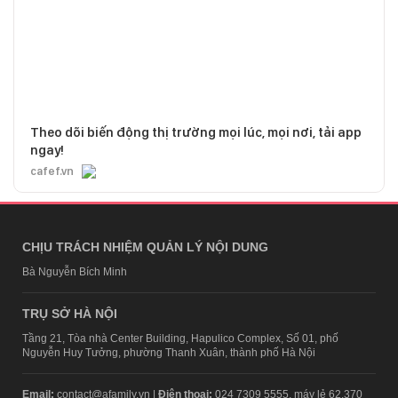
Theo dõi biến động thị trường mọi lúc, mọi nơi, tải app
ngay!
cafef.vn
CHỊU TRÁCH NHIỆM QUẢN LÝ NỘI DUNG
Bà Nguyễn Bích Minh
TRỤ SỞ HÀ NỘI
Tầng 21, Tòa nhà Center Building, Hapulico Complex, Số 01, phố
Nguyễn Huy Tưởng, phường Thanh Xuân, thành phố Hà Nội
Email:
contact@afamily.vn |
Điện thoại:
024 7309 5555, máy lẻ 62.370