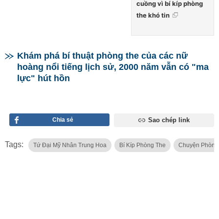
cuồng vì bí kíp phòng
the khó tin
Khám phá bí thuật phòng the của các nữ
hoàng nổi tiếng lịch sử, 2000 năm vẫn có "ma
lực" hút hồn
Chia sẻ
Sao chép link
Tags:
Tứ Đại Mỹ Nhân Trung Hoa
Bí Kíp Phòng The
Chuyện Phòng