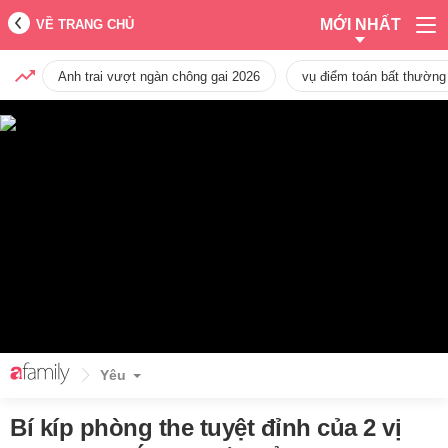
MỚI NHẤT
VỀ TRANG CHỦ
Anh trai vượt ngàn chông gai 2026
vụ điểm toán bất thường
Yêu
Bí kíp phòng the tuyệt đỉnh của 2 vị