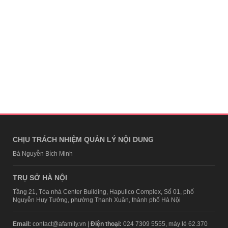
CHỊU TRÁCH NHIỆM QUẢN LÝ NỘI DUNG
Bà Nguyễn Bích Minh
TRỤ SỞ HÀ NỘI
Tầng 21, Tòa nhà Center Building, Hapulico Complex, Số 01, phố
Nguyễn Huy Tưởng, phường Thanh Xuân, thành phố Hà Nội
Email:
contact@afamily.vn |
Điện thoại:
024 7309 5555, máy lẻ 62.370