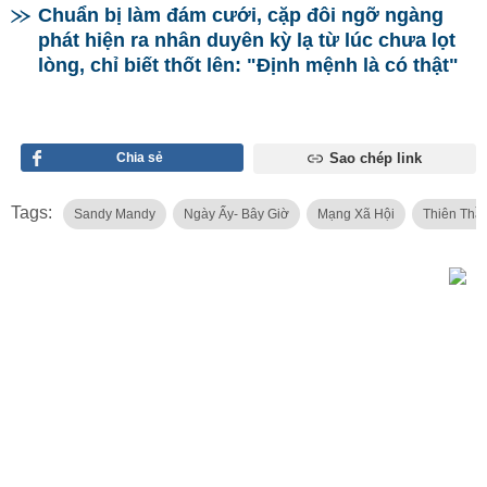
Chuẩn bị làm đám cưới, cặp đôi ngỡ ngàng
phát hiện ra nhân duyên kỳ lạ từ lúc chưa lọt
lòng, chỉ biết thốt lên: "Định mệnh là có thật"
Chia sẻ
Sao chép link
Tags:
Sandy Mandy
Ngày Ấy- Bây Giờ
Mạng Xã Hội
Thiên Thầ