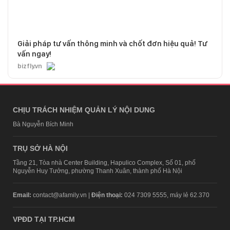
Giải pháp tư vấn thông minh và chốt đơn hiệu quả! Tư
vấn ngay!
bizfly.vn
CHỊU TRÁCH NHIỆM QUẢN LÝ NỘI DUNG
Bà Nguyễn Bích Minh
TRỤ SỞ HÀ NỘI
Tầng 21, Tòa nhà Center Building, Hapulico Complex, Số 01, phố
Nguyễn Huy Tưởng, phường Thanh Xuân, thành phố Hà Nội
Email:
contact@afamily.vn |
Điện thoại:
024 7309 5555, máy lẻ 62.370
VPĐD TẠI TP.HCM