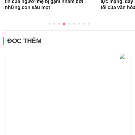
tin của người mẹ bị gặm nhấm bởi
lực mạng, dấy 
những con sâu mọt
tối của văn hóa
ĐỌC THÊM