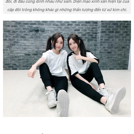
đôi, đi đâu cũng dính nhau như sam. Diện mạo xinh xắn hiện tại của
cặp đôi trông không khác gì những thần tượng đến từ xứ kim chi.