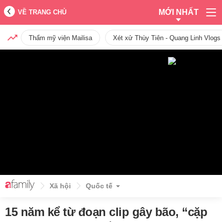
MỚI NHẤT
VỀ TRANG CHỦ
Thẩm mỹ viện Mailisa
Xét xử Thùy Tiên - Quang Linh Vlogs
Xã hội
Quốc tế
15 năm kể từ đoạn clip gây bão, “cặp