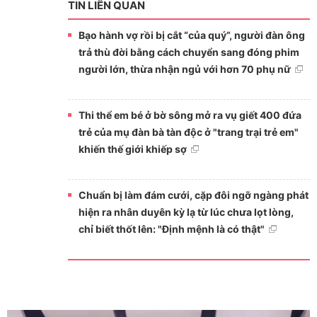
TIN LIÊN QUAN
Bạo hành vợ rồi bị cắt “của quý”, người đàn ông
trả thù đời bằng cách chuyển sang đóng phim
người lớn, thừa nhận ngủ với hơn 70 phụ nữ
Thi thể em bé ở bờ sông mở ra vụ giết 400 đứa
trẻ của mụ đàn bà tàn độc ở "trang trại trẻ em"
khiến thế giới khiếp sợ
Chuẩn bị làm đám cưới, cặp đôi ngỡ ngàng phát
hiện ra nhân duyên kỳ lạ từ lúc chưa lọt lòng,
chỉ biết thốt lên: "Định mệnh là có thật"