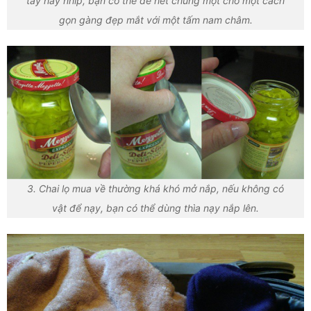
tay hay nhíp, bạn có thể để hết chúng một chỗ một cách
gọn gàng đẹp mắt với một tấm nam châm.
3. Chai lọ mua về thường khá khó mở nắp, nếu không có
vật để nạy, bạn có thể dùng thìa nạy nắp lên.