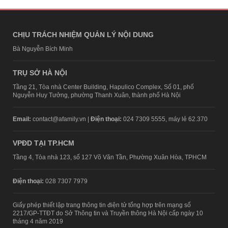
CHỊU TRÁCH NHIỆM QUẢN LÝ NỘI DUNG
Bà Nguyễn Bích Minh
TRỤ SỞ HÀ NỘI
Tầng 21, Tòa nhà Center Building, Hapulico Complex, Số 01, phố
Nguyễn Huy Tưởng, phường Thanh Xuân, thành phố Hà Nội
Email:
contact@afamily.vn |
Điện thoại:
024 7309 5555, máy lẻ 62.370
VPĐD TẠI TP.HCM
Tầng 4, Tòa nhà 123, số 127 Võ Văn Tần, Phường Xuân Hòa, TPHCM
Điện thoại:
028 7307 7979
Giấy phép thiết lập trang thông tin điện tử tổng hợp trên mạng số
2217/GP-TTĐT do Sở Thông tin và Truyền thông Hà Nội cấp ngày 10
tháng 4 năm 2019