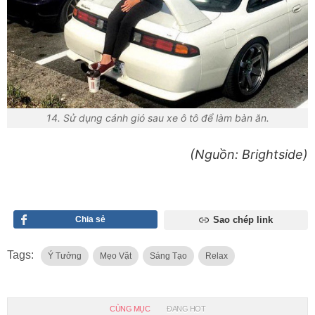
14. Sử dụng cánh gió sau xe ô tô để làm bàn ăn.
(Nguồn: Brightside)
Chia sẻ
Sao chép link
Tags:
Ý Tưởng
Mẹo Vặt
Sáng Tạo
Relax
CÙNG MỤC
ĐANG HOT