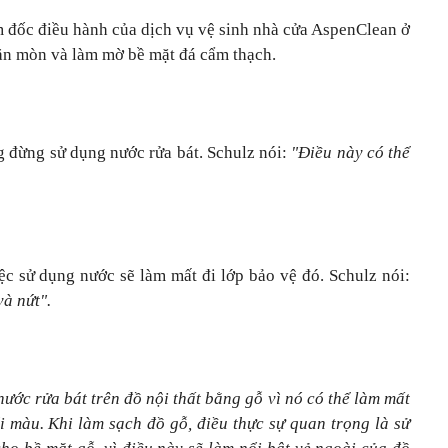
m đốc điều hành của dịch vụ vệ sinh nhà cửa AspenClean ở
 ăn mòn và làm mờ bề mặt đá cẩm thạch.
 đừng sử dụng nước rửa bát. Schulz nói:
"Điều này có thể
iệc sử dụng nước sẽ làm mất đi lớp bảo vệ đó. Schulz nói:
và nứt".
ước rửa bát trên đồ nội thất bằng gỗ vì nó có thể làm mất
ổi màu. Khi làm sạch đồ gỗ, điều thực sự quan trọng là sử