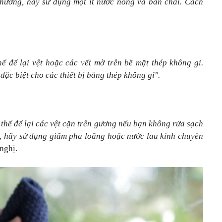
thường, hãy sử dụng một ít nước nóng và bàn chải. Cách
ể để lại vệt hoặc các vết mờ trên bề mặt thép không gỉ.
đặc biệt cho các thiết bị bằng thép không gỉ".
 thể để lại các vệt cặn trên gương nếu bạn không rửa sạch
ó, hãy sử dụng giấm pha loãng hoặc nước lau kính chuyên
nghị.