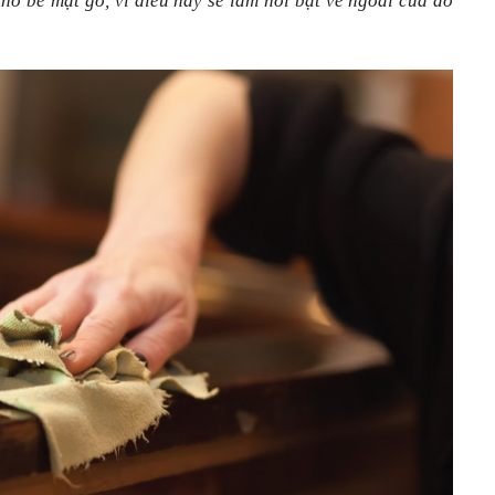
cho bề mặt gỗ, vì điều này sẽ làm nổi bật vẻ ngoài của đồ