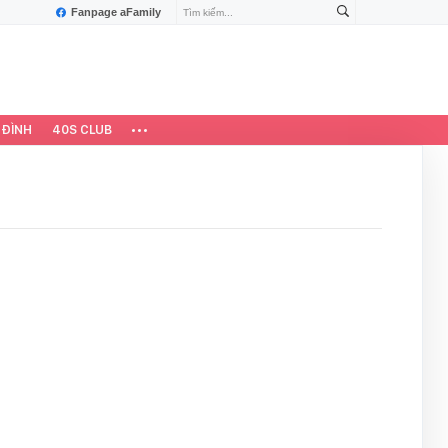
Fanpage aFamily
 ĐÌNH
40S CLUB