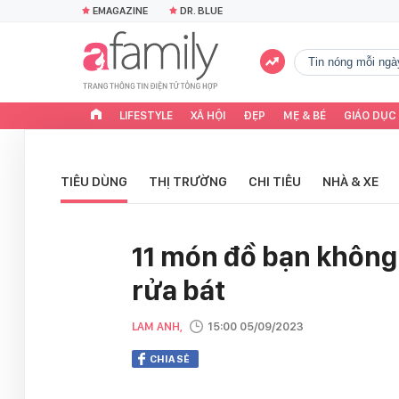
EMAGAZINE
DR. BLUE
tin nóng mỗi ngà
LIFESTYLE
XÃ HỘI
ĐẸP
MẸ & BÉ
GIÁO DỤC
TIÊU DÙNG
THỊ TRƯỜNG
CHI TIÊU
NHÀ & XE
11 món đồ bạn không
rửa bát
LAM ANH,
15:00 05/09/2023
CHIA SẺ