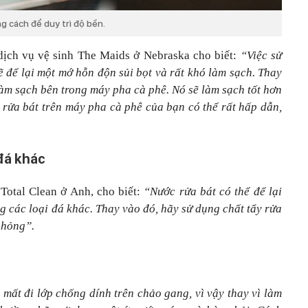
g cách để duy trì độ bền.
 dịch vụ vệ sinh The Maids ở Nebraska cho biết:
“Việc sử
 để lại một mớ hỗn độn sủi bọt và rất khó làm sạch. Thay
àm sạch bên trong máy pha cà phê. Nó sẽ làm sạch tốt hơn
 rửa bát trên máy pha cà phê của bạn có thể rất hấp dẫn,
 đá khác
Total Clean ở Anh, cho biết:
“Nước rửa bát có thể để lại
g các loại đá khác. Thay vào đó, hãy sử dụng chất tẩy rửa
 hỏng”.
 mất đi lớp chống dính trên chảo gang, vì vậy thay vì làm