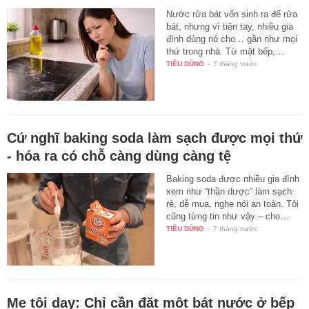
Nước rửa bát vốn sinh ra để rửa
bát, nhưng vì tiện tay, nhiều gia
đình dùng nó cho… gần như mọi
thứ trong nhà. Từ mặt bếp,…
TIÊU DÙNG
-
7 tháng trước
Cứ nghĩ baking soda làm sạch được mọi thứ
- hóa ra có chỗ càng dùng càng tệ
Baking soda được nhiều gia đình
xem như “thần dược” làm sạch:
rẻ, dễ mua, nghe nói an toàn. Tôi
cũng từng tin như vậy – cho…
TIÊU DÙNG
-
7 tháng trước
Mẹ tôi dạy: Chỉ cần đặt một bát nước ở bếp