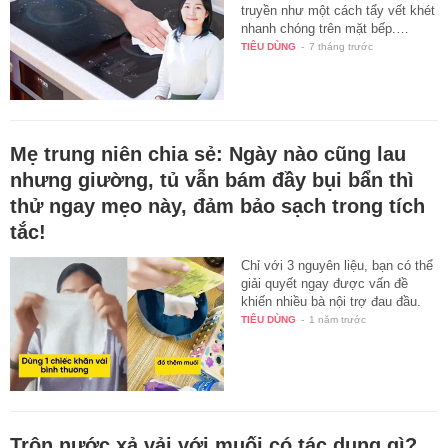
truyền như một cách tẩy vết khét
nhanh chóng trên mặt bếp.…
TIÊU DÙNG
-
7 tháng trước
Mẹ trung niên chia sẻ: Ngày nào cũng lau
nhưng giường, tủ vẫn bám đầy bụi bẩn thì
thử ngay mẹo này, đảm bảo sạch trong tích
tắc!
Chỉ với 3 nguyên liệu, bạn có thể
giải quyết ngay được vấn đề
khiến nhiều bà nội trợ đau đầu.
TIÊU DÙNG
-
1 năm trước
Trộn nước xả vải với muối có tác dụng gì?