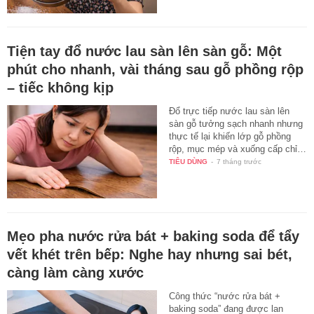
Tiện tay đổ nước lau sàn lên sàn gỗ: Một
phút cho nhanh, vài tháng sau gỗ phồng rộp
– tiếc không kịp
Đổ trực tiếp nước lau sàn lên
sàn gỗ tưởng sạch nhanh nhưng
thực tế lại khiến lớp gỗ phồng
rộp, mục mép và xuống cấp chỉ…
TIÊU DÙNG
-
7 tháng trước
Mẹo pha nước rửa bát + baking soda để tẩy
vết khét trên bếp: Nghe hay nhưng sai bét,
càng làm càng xước
Công thức “nước rửa bát +
baking soda” đang được lan