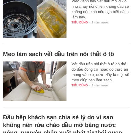
Việc đánh bay vết dầu mỡ ở đồ
nhựa hay nồi chiên không dầu sẽ
không còn khó nếu bạn biết cách
làm này.
TIÊU DÙNG
-
3 năm trước
Mẹo làm sạch vết dầu trên nội thất ô tô
Vết dầu trên nội thất ô tô có thể
do dầu động cơ hoặc do thức ăn
mang vào xe, dưới đây là một số
mẹo giúp bạn làm sạch.
TIÊU DÙNG
-
3 năm trước
Đầu bếp khách sạn chia sẻ lý do vì sao
không nên rửa chảo dầu mỡ bằng nước
nóng, nguyên nhân xuất phát từ thói quen