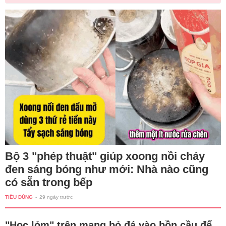
Bộ 3 "phép thuật" giúp xoong nồi cháy
đen sáng bóng như mới: Nhà nào cũng
có sẵn trong bếp
TIÊU DÙNG
-
29 ngày trước
"Học lỏm" trên mạng bỏ đá vào bồn cầu để