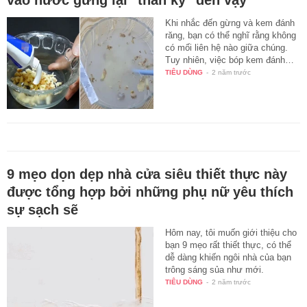
vào nước gừng lại "thần kỳ" đến vậy
Khi nhắc đến gừng và kem đánh
răng, bạn có thể nghĩ rằng không
có mối liên hệ nào giữa chúng.
Tuy nhiên, việc bóp kem đánh…
TIÊU DÙNG
-
2 năm trước
9 mẹo dọn dẹp nhà cửa siêu thiết thực này
được tổng hợp bởi những phụ nữ yêu thích
sự sạch sẽ
Hôm nay, tôi muốn giới thiệu cho
bạn 9 mẹo rất thiết thực, có thể
dễ dàng khiến ngôi nhà của bạn
trông sáng sủa như mới.
TIÊU DÙNG
-
2 năm trước