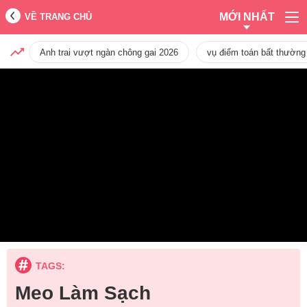
MỚI NHẤT
VỀ TRANG CHỦ
Anh trai vượt ngàn chông gai 2026
vụ điểm toán bất thường
TAGS:
Meo Làm Sạch