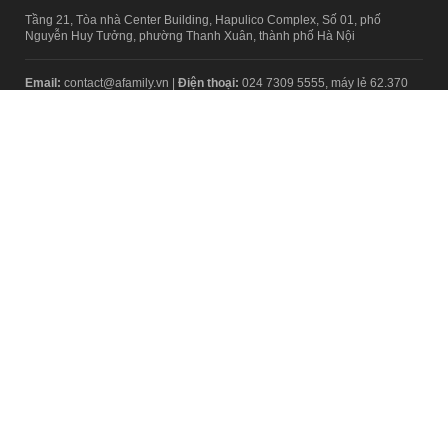
Tầng 21, Tòa nhà Center Building, Hapulico Complex, Số 01, phố
Nguyễn Huy Tưởng, phường Thanh Xuân, thành phố Hà Nội
Email:
contact@afamily.vn |
Điện thoại:
024 7309 5555, máy lẻ 62.370
VPĐD TẠI TP.HCM
Tầng 4, Tòa nhà 123, số 127 Võ Văn Tần, Phường Xuân Hòa, TPHCM
Điện thoại:
028 7307 7979
Giấy phép thiết lập trang thông tin điện tử tổng hợp trên mạng số
2217/GP-TTĐT do Sở Thông tin và Truyền thông Hà Nội cấp ngày 10
tháng 4 năm 2019
© Copyright 2008 - 2024 – Công ty Cổ phần VCCorp
Chính sách bảo mật
Fanpage aFamily