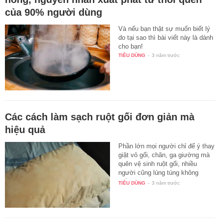
của 90% người dùng
Và nếu bạn thật sự muốn biết lý
do tại sao thì bài viết này là dành
cho bạn!
TIÊU DÙNG
-
3 năm trước
Các cách làm sạch ruột gối đơn giản mà
hiệu quả
Phần lớn mọi người chỉ để ý thay
giặt vỏ gối, chăn, ga giường mà
quên vệ sinh ruột gối, nhiều
người cũng lúng túng không
biết…
TIÊU DÙNG
-
3 năm trước