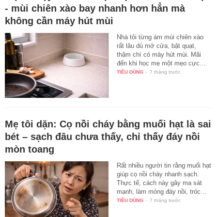
- mùi chiên xào bay nhanh hơn hẳn mà
không cần máy hút mùi
Nhà tôi từng ám mùi chiên xào
rất lâu dù mở cửa, bật quạt,
thậm chí có máy hút mùi. Mãi
đến khi học mẹ một mẹo cực…
TIÊU DÙNG
-
7 tháng trước
Mẹ tôi dặn: Cọ nồi cháy bằng muối hạt là sai
bét – sạch đâu chưa thấy, chỉ thấy đáy nồi
mòn toang
Rất nhiều người tin rằng muối hạt
giúp cọ nồi cháy nhanh sạch.
Thực tế, cách này gây ma sát
mạnh, làm mỏng đáy nồi, tróc…
TIÊU DÙNG
-
7 tháng trước