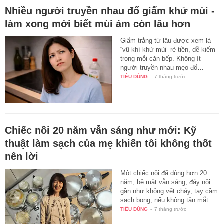
Nhiều người truyền nhau đổ giấm khử mùi -
làm xong mới biết mùi ám còn lâu hơn
Giấm trắng từ lâu được xem là
“vũ khí khử mùi” rẻ tiền, dễ kiếm
trong mỗi căn bếp. Không ít
người truyền nhau mẹo đổ…
TIÊU DÙNG
-
7 tháng trước
Chiếc nồi 20 năm vẫn sáng như mới: Kỹ
thuật làm sạch của mẹ khiến tôi không thốt
nên lời
Một chiếc nồi đã dùng hơn 20
năm, bề mặt vẫn sáng, đáy nồi
gần như không vết cháy, tay cầm
sạch bong, nếu không tận mắt…
TIÊU DÙNG
-
7 tháng trước