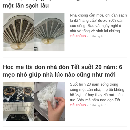
một lần sạch lâu
Nhà không cần mới, chỉ cần sạch
là đã “nâng cấp” được 70% cảm
xúc sống. Sau vài ngày nghỉ ở
nhà và tổng vệ sinh lại những…
TIÊU DÙNG
-
6 tháng trước
Học mẹ tôi dọn nhà đón Tết suốt 20 năm: 6
mẹo nhỏ giúp nhà lúc nào cũng như mới
Suốt hơn 20 năm sống trong
cùng một căn nhà, mẹ tôi không
hề “đại tu” hay thay đồ mới liên
tục. Vậy mà năm nào dọn Tết…
TIÊU DÙNG
-
6 tháng trước