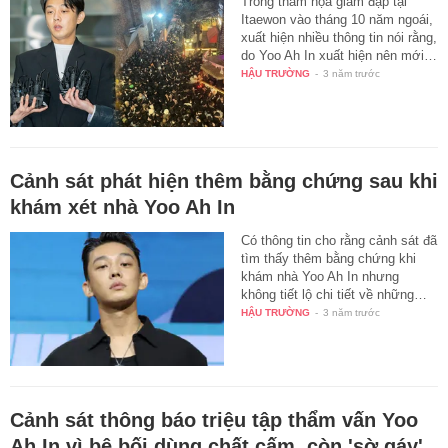
Trong thảm họa giẫm đạp tại
Itaewon vào tháng 10 năm ngoái,
xuất hiện nhiều thông tin nói rằng,
do Yoo Ah In xuất hiện nên mới…
HẬU TRƯỜNG
-
3 năm trước
Cảnh sát phát hiện thêm bằng chứng sau khi
khám xét nhà Yoo Ah In
Có thông tin cho rằng cảnh sát đã
tìm thấy thêm bằng chứng khi
khám nhà Yoo Ah In nhưng
không tiết lộ chi tiết về những…
HẬU TRƯỜNG
-
3 năm trước
Cảnh sát thông báo triệu tập thẩm vấn Yoo
Ah In vì bê bối dùng chất cấm, còn 'sờ gáy'