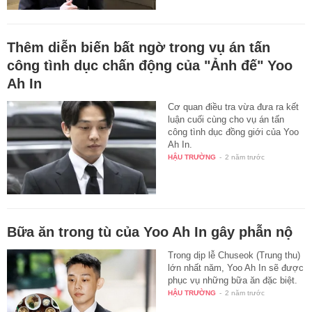
Thêm diễn biến bất ngờ trong vụ án tấn
công tình dục chấn động của "Ảnh đế" Yoo
Ah In
Cơ quan điều tra vừa đưa ra kết
luận cuối cùng cho vụ án tấn
công tình dục đồng giới của Yoo
Ah In.
HẬU TRƯỜNG
-
2 năm trước
Bữa ăn trong tù của Yoo Ah In gây phẫn nộ
Trong dịp lễ Chuseok (Trung thu)
lớn nhất năm, Yoo Ah In sẽ được
phục vụ những bữa ăn đặc biệt.
HẬU TRƯỜNG
-
2 năm trước