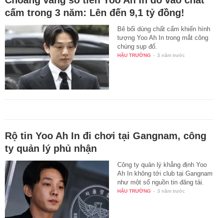
cấm trong 3 năm: Lên đến 9,1 tỷ đồng!
Bê bối dùng chất cấm khiến hình
tượng Yoo Ah In trong mắt công
chúng sụp đổ.
HẬU TRƯỜNG
-
3 năm trước
Rộ tin Yoo Ah In đi chơi tại Gangnam, công
ty quản lý phủ nhận
Công ty quản lý khẳng định Yoo
Ah In không tới club tại Gangnam
như một số nguồn tin đăng tải.
HẬU TRƯỜNG
-
3 năm trước