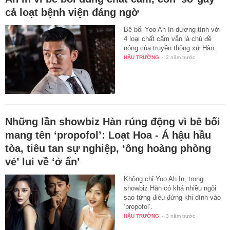
cả loạt bệnh viện đáng ngờ
Bê bối Yoo Ah In dương tính với
4 loại chất cấm vẫn là chủ đề
nóng của truyền thông xứ Hàn.
HẬU TRƯỜNG
-
3 năm trước
Những lần showbiz Hàn rúng động vì bê bối
mang tên ‘propofol’: Loạt Hoa - Á hậu hầu
tòa, tiêu tan sự nghiệp, ‘ông hoàng phòng
vé’ lui về ‘ở ẩn’
Không chỉ Yoo Ah In, trong
showbiz Hàn có khá nhiều ngôi
sao từng điêu đứng khi dính vào
‘propofol’.
HẬU TRƯỜNG
-
3 năm trước