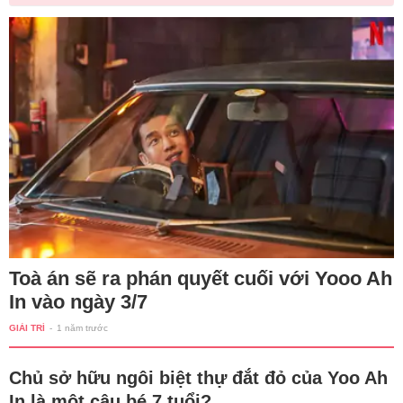
Toà án sẽ ra phán quyết cuối với Yooo Ah
In vào ngày 3/7
GIẢI TRÍ
-
1 năm trước
Chủ sở hữu ngôi biệt thự đắt đỏ của Yoo Ah
In là một cậu bé 7 tuổi?