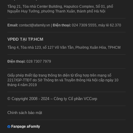
Tầng 21, Tòa nhà Center Building, Hapulico Complex, Số 01, phố
Nguyễn Huy Tưởng, phường Thanh Xuân, thành phố Hà Nội
Email:
contact@afamily.vn |
Điện thoại:
024 7309 5555, máy lẻ 62.370
VPĐD TẠI TP.HCM
Tầng 4, Tòa nhà 123, số 127 Võ Văn Tần, Phường Xuân Hòa, TPHCM
Điện thoại:
028 7307 7979
Giấy phép thiết lập trang thông tin điện tử tổng hợp trên mạng số
2217/GP-TTĐT do Sở Thông tin và Truyền thông Hà Nội cấp ngày 10
tháng 4 năm 2019
© Copyright 2008 - 2024 – Công ty Cổ phần VCCorp
Chính sách bảo mật
Fanpage aFamily