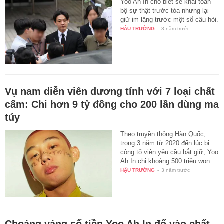
Yoo Ah In cho biết sẽ khai toàn
bộ sự thật trước tòa nhưng lại
giữ im lặng trước một số câu hỏi.
HẬU TRƯỜNG
-
3 năm trước
Vụ nam diễn viên dương tính với 7 loại chất
cấm: Chi hơn 9 tỷ đồng cho 200 lần dùng ma
túy
Theo truyền thông Hàn Quốc,
trong 3 năm từ 2020 đến lúc bị
công tố viên yêu cầu bắt giữ, Yoo
Ah In chi khoảng 500 triệu won…
HẬU TRƯỜNG
-
3 năm trước
Choáng váng số tiền Yoo Ah In đổ vào chất