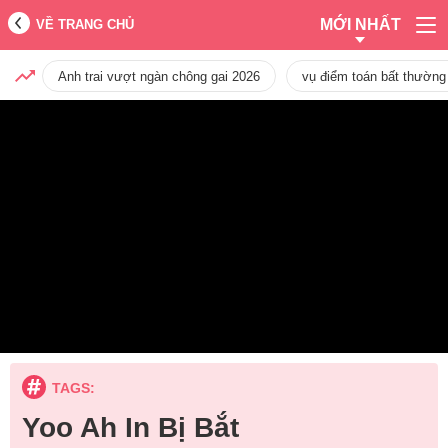
MỚI NHẤT
VỀ TRANG CHỦ
Anh trai vượt ngàn chông gai 2026
vụ điểm toán bất thường
TAGS:
Yoo Ah In Bị Bắt