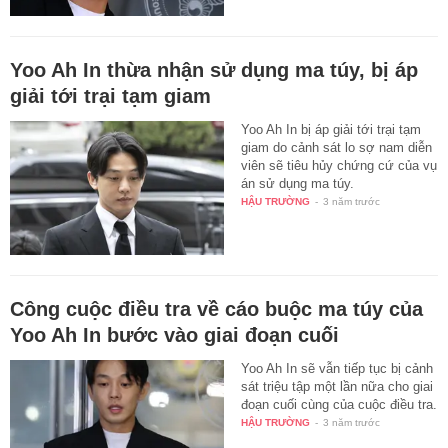
Yoo Ah In thừa nhận sử dụng ma túy, bị áp
giải tới trại tạm giam
Yoo Ah In bị áp giải tới trại tạm
giam do cảnh sát lo sợ nam diễn
viên sẽ tiêu hủy chứng cứ của vụ
án sử dụng ma túy.
HẬU TRƯỜNG
-
3 năm trước
Công cuộc điều tra về cáo buộc ma túy của
Yoo Ah In bước vào giai đoạn cuối
Yoo Ah In sẽ vẫn tiếp tục bị cảnh
sát triệu tập một lần nữa cho giai
đoạn cuối cùng của cuộc điều tra.
HẬU TRƯỜNG
-
3 năm trước