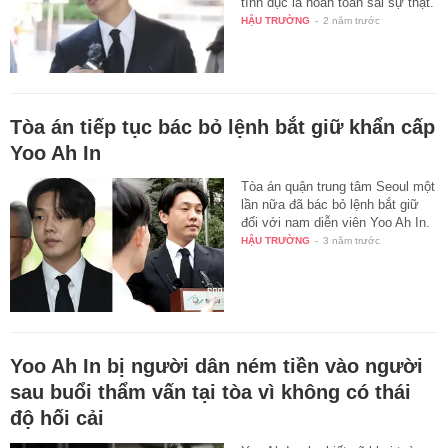
tình dục là hoàn toàn sai sự thật.
HẬU TRƯỜNG
-
2 năm trước
Tòa án tiếp tục bác bỏ lệnh bắt giữ khẩn cấp
Yoo Ah In
Tòa án quận trung tâm Seoul một
lần nữa đã bác bỏ lệnh bắt giữ
đối với nam diễn viên Yoo Ah In.
HẬU TRƯỜNG
-
3 năm trước
Yoo Ah In bị người dân ném tiền vào người
sau buổi thẩm vấn tại tòa vì không có thái
độ hối cải