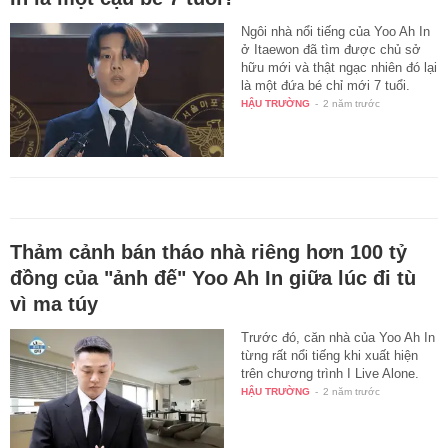
Ngôi nhà nổi tiếng của Yoo Ah In
ở Itaewon đã tìm được chủ sở
hữu mới và thật ngạc nhiên đó lại
là một đứa bé chỉ mới 7 tuổi.
HẬU TRƯỜNG
-
2 năm trước
Thảm cảnh bán tháo nhà riêng hơn 100 tỷ
đồng của "ảnh đế" Yoo Ah In giữa lúc đi tù
vì ma túy
Trước đó, căn nhà của Yoo Ah In
từng rất nổi tiếng khi xuất hiện
trên chương trình I Live Alone.
HẬU TRƯỜNG
-
2 năm trước