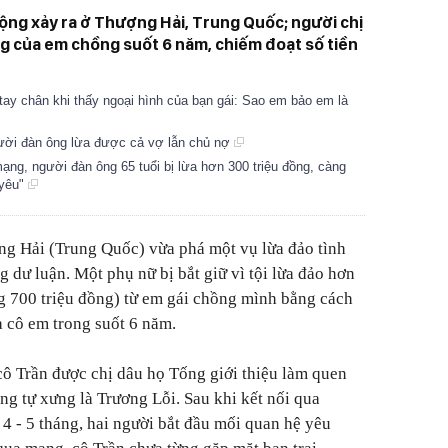
 động xảy ra ở Thượng Hải, Trung Quốc; người chị
ng của em chồng suốt 6 năm, chiếm đoạt số tiền
 tay chân khi thấy ngoại hình của bạn gái: Sao em bảo em là
ười đàn ông lừa được cả vợ lẫn chủ nợ
ạng, người đàn ông 65 tuổi bị lừa hơn 300 triệu đồng, càng
 yêu"
ng Hải (Trung Quốc) vừa phá một vụ lừa đảo tình
 dư luận. Một phụ nữ bị bắt giữ vì tội lừa đảo hơn
g 700 triệu đồng) từ em gái chồng mình bằng cách
a cô em trong suốt 6 năm.
cô Trần được chị dâu họ Tống giới thiệu làm quen
g tự xưng là Trương Lỗi. Sau khi kết nối qua
 - 5 tháng, hai người bắt đầu mối quan hệ yêu