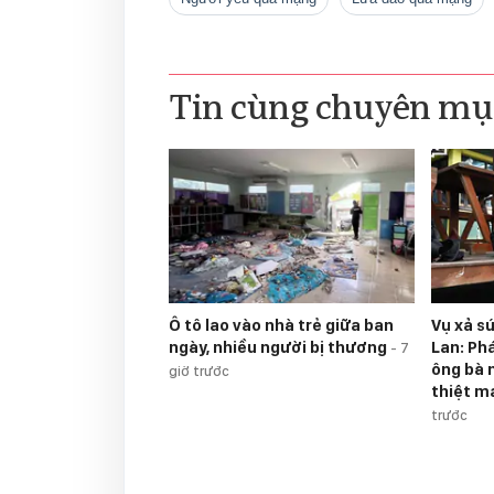
Tin cùng chuyên mụ
Ô tô lao vào nhà trẻ giữa ban
Vụ xả s
ngày, nhiều người bị thương
Lan: Ph
-
7
ông bà 
giờ trước
thiệt m
trước