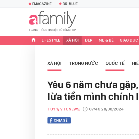
EMAGAZINE
DR. BLUE
LIFESTYLE
XÃ HỘI
ĐẸP
MẸ & BÉ
GIÁO DỤC
XÃ HỘI
TRONG NƯỚC
QUỐC TẾ
HI
Yêu 6 năm chưa gặp, c
lừa tiền mình chính l
TÙY Ý/ VTCNEWS,
07:46 28/08/2024
CHIA SẺ