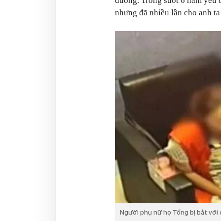
đương. Trong suốt 6 năm yêu q
nhưng đã nhiều lần cho anh ta 
Người phụ nữ họ Tống bị bắt với 