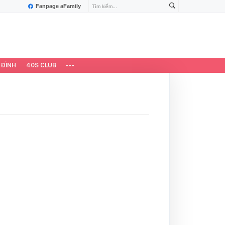
Fanpage aFamily
 ĐÌNH
40S CLUB