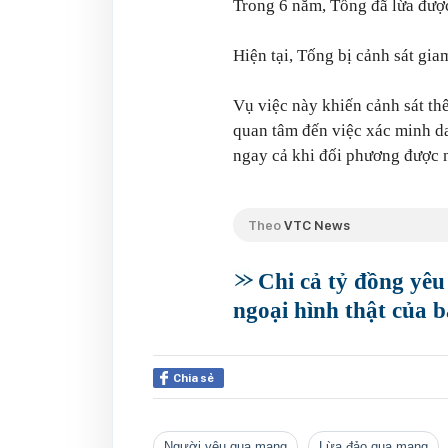
Trong 6 năm, Tống đã lừa được
Hiện tại, Tống bị cảnh sát gia
Vụ việc này khiến cảnh sát th
quan tâm đến việc xác minh d
ngay cả khi đối phương được n
Theo
VTC News
Chi cả tỷ đồng yêu
ngoại hình thật của b
Chia sẻ
người yêu qua mạng
lừa đảo qua mạng