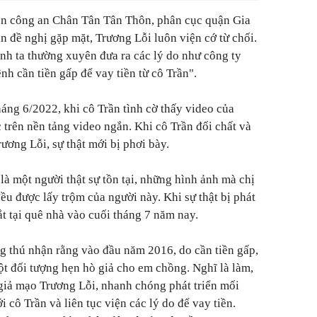
ồn công an Chân Tân Tân Thôn, phân cục quận Gia
n đề nghị gặp mặt, Trương Lỗi luôn viện cớ từ chối.
anh ta thường xuyên đưa ra các lý do như công ty
h cần tiền gấp để vay tiền từ cô Trần".
háng 6/2022, khi cô Trần tình cờ thấy video của
 trên nền tảng video ngắn. Khi cô Trần đối chất và
rương Lỗi, sự thật mới bị phơi bày.
là một người thật sự tồn tại, những hình ảnh mà chị
ều được lấy trộm của người này. Khi sự thật bị phát
ắt tại quê nhà vào cuối tháng 7 năm nay.
g thú nhận rằng vào đầu năm 2016, do cần tiền gấp,
ột đối tượng hẹn hò giả cho em chồng. Nghĩ là làm,
giả mạo Trương Lỗi, nhanh chóng phát triển mối
i cô Trần và liên tục viện các lý do để vay tiền.