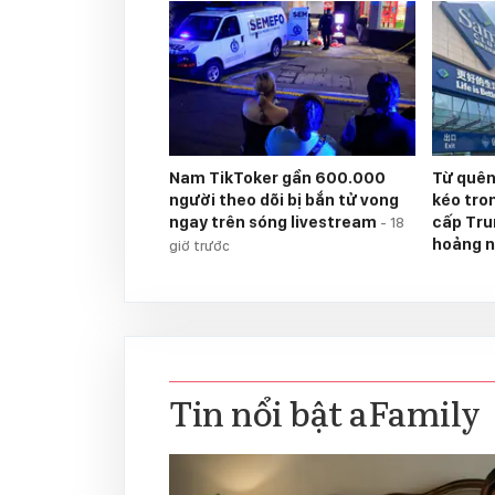
Nam TikToker gần 600.000
Từ quên
người theo dõi bị bắn tử vong
kéo tron
ngay trên sóng livestream
cấp Tru
-
18
hoảng 
giờ trước
Tin nổi bật aFamily