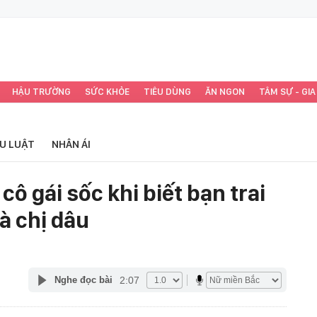
HẬU TRƯỜNG
SỨC KHỎE
TIÊU DÙNG
ĂN NGON
TÂM SỰ - GIA
ỂU LUẬT
NHÂN ÁI
ô gái sốc khi biết bạn trai
à chị dâu
2:07
Nghe đọc bài