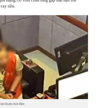
ua mạng, cô Trần chưa từng gặp mặt bạn trai
vay tiền.
cáo buộc lừa đảo.