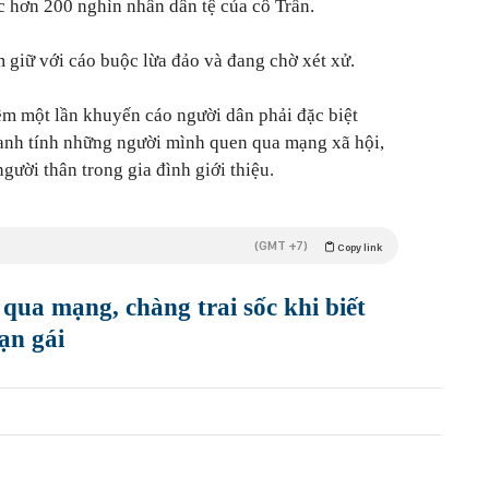
 hơn 200 nghìn nhân dân tệ của cô Trần.
m giữ với cáo buộc lừa đảo và đang chờ xét xử.
êm một lần khuyến cáo người dân phải đặc biệt
anh tính những người mình quen qua mạng xã hội,
gười thân trong gia đình giới thiệu.
(GMT +7)
Copy link
 qua mạng, chàng trai sốc khi biết
ạn gái