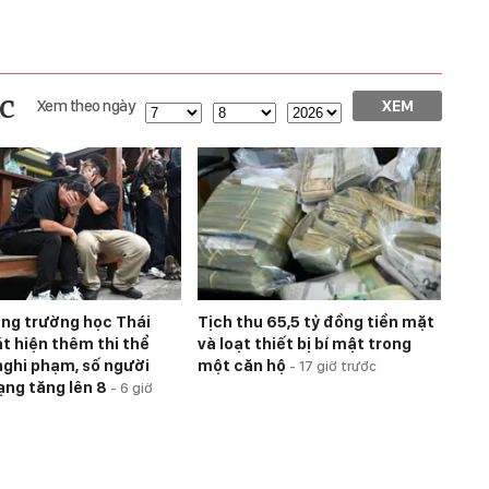
c
Xem theo ngày
XEM
úng trường học Thái
Tịch thu 65,5 tỷ đồng tiền mặt
át hiện thêm thi thể
và loạt thiết bị bí mật trong
nghi phạm, số người
một căn hộ
-
17 giờ trước
ạng tăng lên 8
-
6 giờ