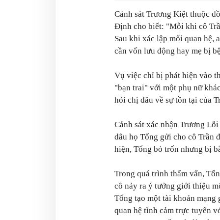
Cảnh sát Trương Kiệt thuộc đ
Định cho biết:
"Mỗi khi cô Trầ
Sau khi xác lập mối quan hệ, 
cần vốn lưu động hay mẹ bị bện
Vụ việc chỉ bị phát hiện vào t
"bạn trai" với một phụ nữ khác
hỏi chị dâu về sự tồn tại của T
Cảnh sát xác nhận Trương Lỗi 
dâu họ Tống gửi cho cô Trần đ
hiện, Tống bỏ trốn nhưng bị b
Trong quá trình thẩm vấn, Tốn
cô nảy ra ý tưởng giới thiệu m
Tống tạo một tài khoản mạng 
quan hệ tình cảm trực tuyến vớ