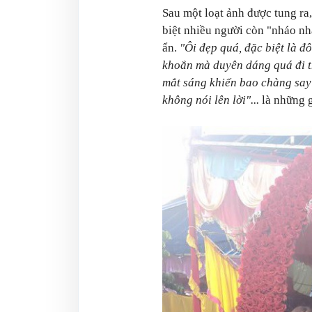
Sau một loạt ảnh được tung ra
biệt nhiều người còn "nháo nhà
ẩn.
"Ôi đẹp quá, đặc biệt là đ
khoắn mà duyên dáng quá đi th
mắt sáng khiến bao chàng say 
không nói lên lời"...
là những 