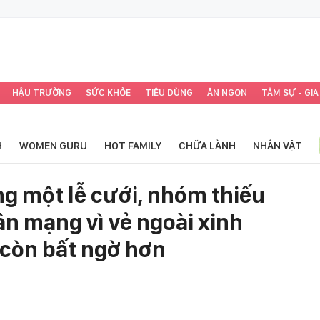
HẬU TRƯỜNG
SỨC KHỎE
TIÊU DÙNG
ĂN NGON
TÂM SỰ - GIA
H
WOMEN GURU
HOT FAMILY
CHỮA LÀNH
NHÂN VẬT
ng một lễ cưới, nhóm thiếu
ân mạng vì vẻ ngoài xinh
 còn bất ngờ hơn