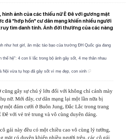
 hình ảnh của các thiếu nữ Ê Đê với gương mặt
 tức đã "hớp hồn" cư dân mạng khiến nhiều người
 truy tìm danh tính. Ảnh đời thường của các nàng
inh như hot girl, ăn mặc táo bạo của trường ĐH Quốc gia đang
n thế hệ": 4 con lí lắc trong bộ ảnh gây sốt, 4 mẹ thân nhau
 Nội vừa tụ họp đã gây sốt vì mẹ đẹp, con xinh
 cũng gây sự chú ý lớn đối với không chỉ cánh mày
phụ nữ. Mới đây, cư dân mạng lại một lần nữa bị
 dự một đám cưới ở Buôn Jung, Đắc Lắc trong trang
 Đê với vẻ trẻ trung và vô cùng duyên dáng.
 cô gái này đều có một chiều cao vô cùng lý tưởng,
 mặt có duyên khiến nhiều người trêu, các cô gái