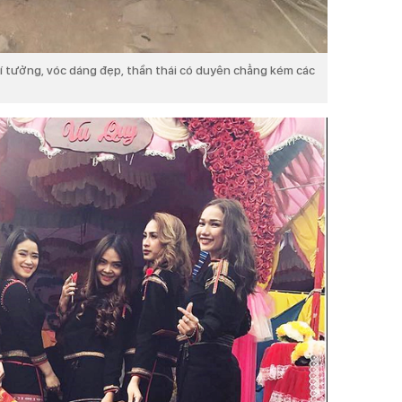
 lí tưởng, vóc dáng đẹp, thần thái có duyên chẳng kém các