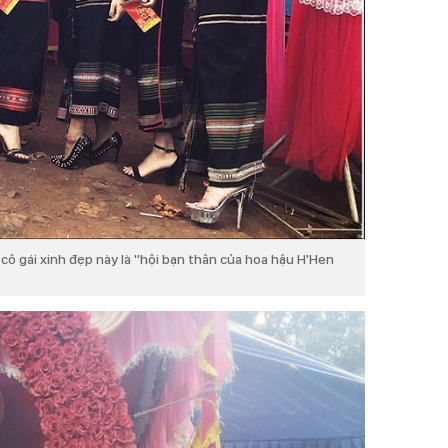
ô gái xinh đẹp này là ''hội bạn thân của hoa hậu H'Hen