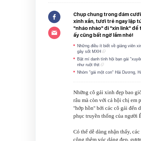
Chụp chung trong đám cưới,
xinh xắn, tươi trẻ ngay lập
"nháo nhào" đi "xin link" để
ấy cũng bất ngờ lắm nhé!
Những điều ít biết về giảng viên x
gây sốt MXH
Bật mí danh tính hội bạn gái "xuyê
như ruột thịt
Nhóm "gái một con" Hải Dương, Hà
Những cô gái xinh đẹp bao giờ
râu mà còn với cả hội chị em 
''hớp hồn'' bởi các cô gái đến
phục truyền thống của người Ê
Có thể dễ dàng nhận thấy, các
cộng thêm vóc dáng đẹp, gương