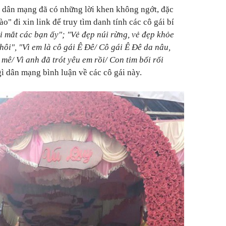
, dân mạng đã có những lời khen không ngớt, đặc
o" đi xin link để truy tìm danh tính các cô gái bí
ôi mắt các bạn ấy"; "Vẻ đẹp núi rừng, vẻ đẹp khỏe
ôi", "Vì em là cô gái Ê Đê/ Cô gái Ê Đê da nâu,
mê/ Vì anh đã trót yêu em rồi/ Con tim bối rối
gì dân mạng bình luận về các cô gái này.