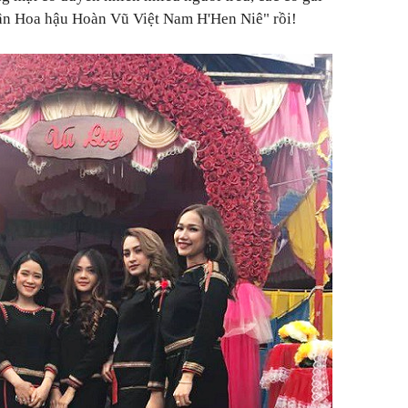
tân Hoa hậu Hoàn Vũ Việt Nam H'Hen Niê" rồi!