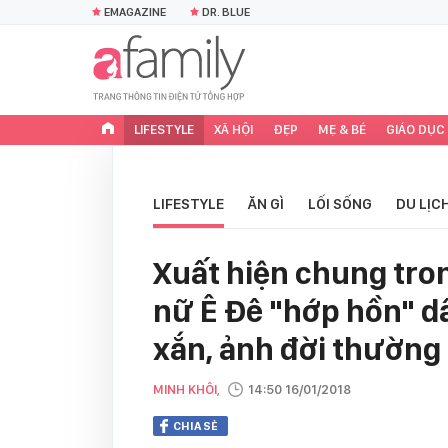
EMAGAZINE
DR. BLUE
LIFESTYLE
XÃ HỘI
ĐẸP
MẸ & BÉ
GIÁO DỤC
LIFESTYLE
ĂN GÌ
LỐI SỐNG
DU LỊC
Xuất hiện chung tro
nữ Ê Đê "hớp hồn" d
xắn, ảnh đời thường
MINH KHÔI,
14:50 16/01/2018
CHIA SẺ