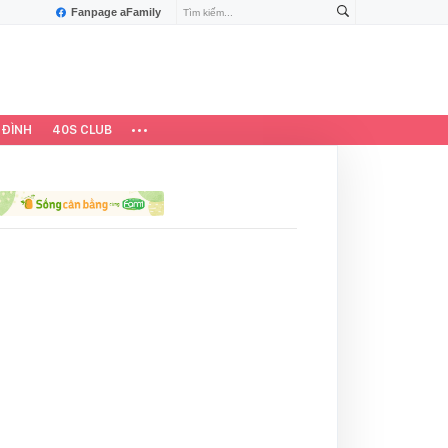
Fanpage aFamily
 ĐÌNH
40S CLUB