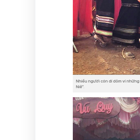
Nhiều người cón dí dỏm ví những c
Niê''.