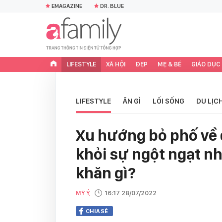
EMAGAZINE
DR. BLUE
LIFESTYLE
XÃ HỘI
ĐẸP
MẸ & BÉ
GIÁO DỤC
LIFESTYLE
ĂN GÌ
LỐI SỐNG
DU LỊC
Xu hướng bỏ phố về 
khỏi sự ngột ngạt nh
khăn gì?
MỸ Ý,
16:17 28/07/2022
CHIA SẺ