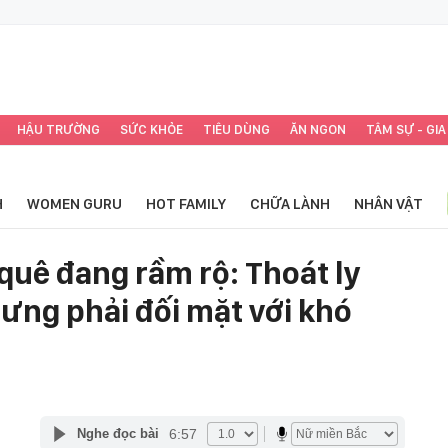
HẬU TRƯỜNG
SỨC KHỎE
TIÊU DÙNG
ĂN NGON
TÂM SỰ - GIA
H
WOMEN GURU
HOT FAMILY
CHỮA LÀNH
NHÂN VẬT
quê đang rầm rộ: Thoát ly
ưng phải đối mặt với khó
6:57
Nghe đọc bài