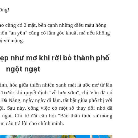
ướng!
nào cũng có 2 mặt, bên cạnh những điều màu hồng
 chốn "an yên" cũng có lắm góc khuất mà nếu không
 bị vỡ mộng.
ẹp như mơ khi rời bỏ thành phố
ngột ngạt
nh, hòa giữa thiên nhiên xanh mát là ước mơ từ lâu
 Trước khi quyết định "về hưu sớm", chị Vân đã có
Đà Nẵng, ngày ngày đi làm, tất bật giữa phố thị với
ội. Sau này, công việc có một số thay đổi nhỏ đã
 ngạt. Chị tự đặt câu hỏi "Bản thân thực sự mong
ìm câu trả lời cho chính mình.