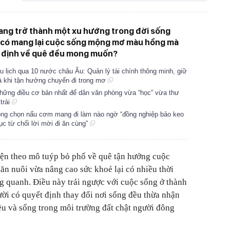
ang trở thành một xu hướng trong đời sống
y có mang lại cuộc sống mộng mơ màu hồng mà
t định về quê đều mong muốn?
 lịch qua 10 nước châu Âu: Quản lý tài chính thông minh, giữ
cả khi tận hưởng chuyến đi trong mơ
hững điều cơ bản nhất để dân văn phòng vừa “học” vừa thư
 trái
hòng chọn nấu cơm mang đi làm nào ngờ “đồng nghiệp bảo keo
 tục từ chối lời mời đi ăn cùng”
yện theo mô tuýp bỏ phố về quê tận hưởng cuộc
hăn nuôi vừa nâng cao sức khoẻ lại có nhiều thời
g quanh. Điều này trái ngược với cuộc sống ở thành
ời có quyết định thay đổi nơi sống đều thừa nhận
ều và sống trong môi trường đất chật người đông