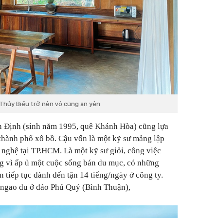
 Thủy Biều trở nên vô cùng an yên
 Định (sinh năm 1995, quê Khánh Hòa) cũng lựa
 thành phố xô bồ. Cậu vốn là một kỹ sư mảng lập
g nghệ tại TP.HCM. Là một kỹ sư giỏi, công việc
ng vì ấp ủ một cuộc sống bán du mục, có những
 tiếp tục dành đến tận 14 tiếng/ngày ở công ty.
 ngao du ở
đảo Phú Quý (Bình Thuận),