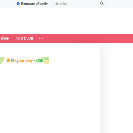
Fanpage aFamily
 ĐÌNH
40S CLUB