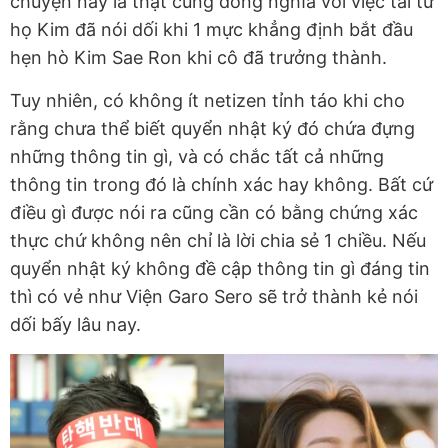
chuyện này là thật cũng đồng nghĩa với việc tài tử
họ Kim đã nói dối khi 1 mực khẳng định bắt đầu
hẹn hò Kim Sae Ron khi cô đã trưởng thành.
Tuy nhiên, có không ít netizen tỉnh táo khi cho
rằng chưa thể biết quyển nhật ký đó chứa đựng
những thông tin gì, và có chắc tất cả những
thông tin trong đó là chính xác hay không. Bất cứ
điều gì được nói ra cũng cần có bằng chứng xác
thực chứ không nên chỉ là lời chia sẻ 1 chiều. Nếu
quyển nhật ký không đề cập thông tin gì đáng tin
thì có vẻ như Viện Garo Sero sẽ trở thành kẻ nói
dối bấy lâu nay.