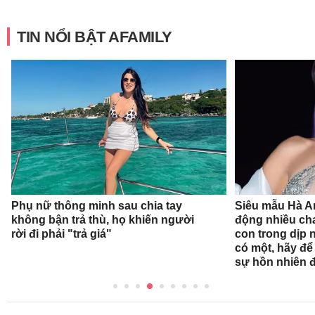
TIN NỔI BẬT AFAMILY
Phụ nữ thông minh sau chia tay
Siêu mẫu Hà A
không bận trả thù, họ khiến người
động nhiều ch
rời đi phải "trả giá"
con trong dịp n
có một, hãy để
sự hồn nhiên 