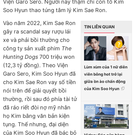
Viện Garo Sero. Người này thậm chí còn tố Kim
Soo Hyun thao túng tâm lý Kim Sae Ron.
Vào năm 2022, Kim Sae Ron
TIN LIÊN QUAN
gây ra scandal say rượu lái
xe và phải bồi thường cho
công ty sản xuất phim
The
Hunting Dogs
700 triệu won
(12,3 tỷ đồng). Theo Viện
Lùm xùm của 1 nữ diễn
Garo Sero, Kim Soo Hyun đã
viên bỗng hot trở lại
giữa ồn ào chấn động
cho Kim Sae Ron vay số tiền
của Kim Soo Hyun
nói trên để giải quyết bồi
thường, rồi sau đó phía tài tử
đã ráo riết đòi nợ mỹ nhân
họ Kim bằng văn bản kiện
tụng. Thế nhưng, đại diện
của Kim Soo Hyun đã bác bỏ
Video: Các cửa hàng