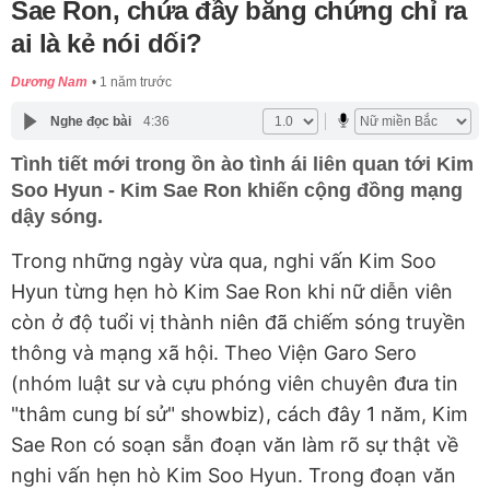
Sae Ron, chứa đầy bằng chứng chỉ ra
ai là kẻ nói dối?
Dương Nam
1 năm trước
Nghe đọc bài
4:36
Tình tiết mới trong ồn ào tình ái liên quan tới Kim
Soo Hyun - Kim Sae Ron khiến cộng đồng mạng
dậy sóng.
Trong những ngày vừa qua, nghi vấn Kim Soo
Hyun từng hẹn hò Kim Sae Ron khi nữ diễn viên
còn ở độ tuổi vị thành niên đã chiếm sóng truyền
thông và mạng xã hội. Theo Viện Garo Sero
(nhóm luật sư và cựu phóng viên chuyên đưa tin
"thâm cung bí sử" showbiz), cách đây 1 năm, Kim
Sae Ron có soạn sẵn đoạn văn làm rõ sự thật về
nghi vấn hẹn hò Kim Soo Hyun. Trong đoạn văn