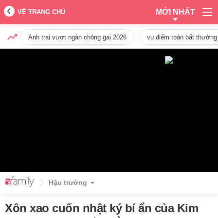
MỚI NHẤT
VỀ TRANG CHỦ
Anh trai vượt ngàn chông gai 2026
vụ điểm toán bất thường
Hậu trường
Xôn xao cuốn nhật ký bí ẩn của Kim