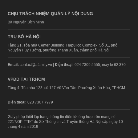
CHỊU TRÁCH NHIỆM QUẢN LÝ NỘI DUNG
Bà Nguyễn Bích Minh
TRỤ SỞ HÀ NỘI
Tầng 21, Tòa nhà Center Building, Hapulico Complex, Số 01, phố
Nguyễn Huy Tưởng, phường Thanh Xuân, thành phố Hà Nội
Email:
contact@afamily.vn |
Điện thoại:
024 7309 5555, máy lẻ 62.370
VPĐD TẠI TP.HCM
Tầng 4, Tòa nhà 123, số 127 Võ Văn Tần, Phường Xuân Hòa, TPHCM
Điện thoại:
028 7307 7979
Giấy phép thiết lập trang thông tin điện tử tổng hợp trên mạng số
2217/GP-TTĐT do Sở Thông tin và Truyền thông Hà Nội cấp ngày 10
tháng 4 năm 2019