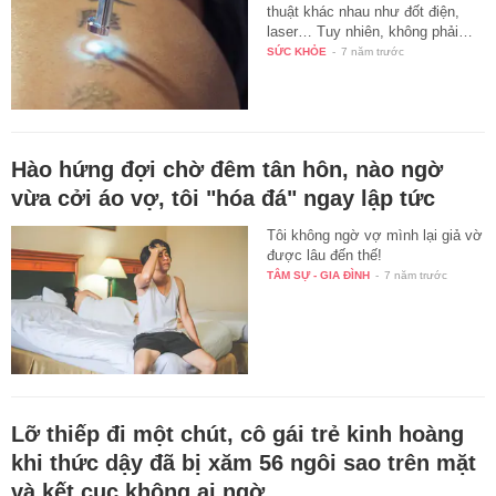
thuật khác nhau như đốt điện,
laser… Tuy nhiên, không phải…
SỨC KHỎE
-
7 năm trước
Hào hứng đợi chờ đêm tân hôn, nào ngờ
vừa cởi áo vợ, tôi "hóa đá" ngay lập tức
Tôi không ngờ vợ mình lại giả vờ
được lâu đến thế!
TÂM SỰ - GIA ĐÌNH
-
7 năm trước
Lỡ thiếp đi một chút, cô gái trẻ kinh hoàng
khi thức dậy đã bị xăm 56 ngôi sao trên mặt
và kết cục không ai ngờ