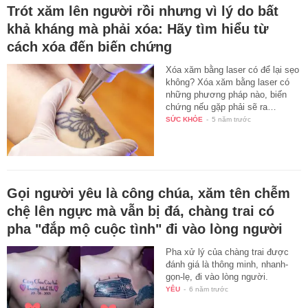
Trót xăm lên người rồi nhưng vì lý do bất
khả kháng mà phải xóa: Hãy tìm hiểu từ
cách xóa đến biến chứng
Xóa xăm bằng laser có để lại sẹo
không? Xóa xăm bằng laser có
những phương pháp nào, biến
chứng nếu gặp phải sẽ ra…
SỨC KHỎE
-
5 năm trước
Gọi người yêu là công chúa, xăm tên chễm
chệ lên ngực mà vẫn bị đá, chàng trai có
pha "đắp mộ cuộc tình" đi vào lòng người
Pha xử lý của chàng trai được
đánh giá là thông minh, nhanh-
gọn-lẹ, đi vào lòng người.
YÊU
-
6 năm trước