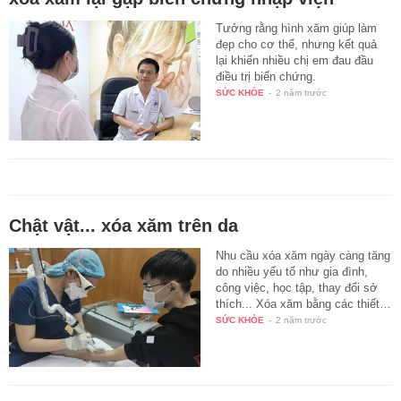
Tưởng rằng hình xăm giúp làm
đẹp cho cơ thể, nhưng kết quả
lại khiến nhiều chị em đau đầu
điều trị biến chứng.
SỨC KHỎE
-
2 năm trước
Chật vật... xóa xăm trên da
Nhu cầu xóa xăm ngày càng tăng
do nhiều yếu tố như gia đình,
công việc, học tập, thay đổi sở
thích... Xóa xăm bằng các thiết…
SỨC KHỎE
-
2 năm trước