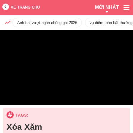
MỚI NHẤT
VỀ TRANG CHỦ
Anh trai vượt ngàn chông gai 2026
vụ điểm toán bất thường
TAGS:
Xóa Xăm