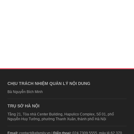
CHỊU TRÁCH NHIỆM QUẢN LÝ NỘI DUNG
Bà Nguyễn Bích Minh
TRỤ SỞ HÀ NỘI
Tầng 21, Tòa nhà Center Building, Hapulico Complex, Số 01, phố
Nguyễn Huy Tưởng, phường Thanh Xuân, thành phố Hà Nội
Email:
contact@afamily.vn |
Điện thoại:
024 7309 5555, máy lẻ 62.370