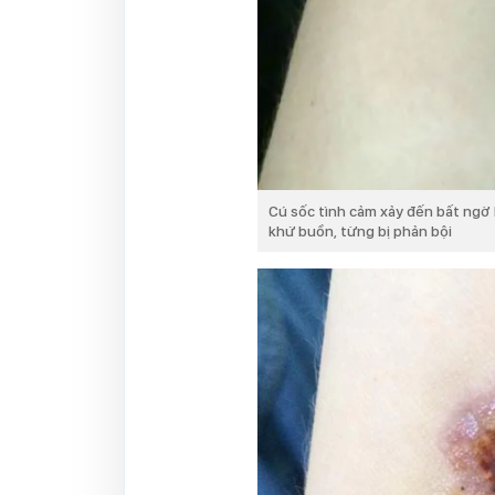
Cú sốc tình cảm xảy đến bất ngờ k
khứ buồn, từng bị phản bội