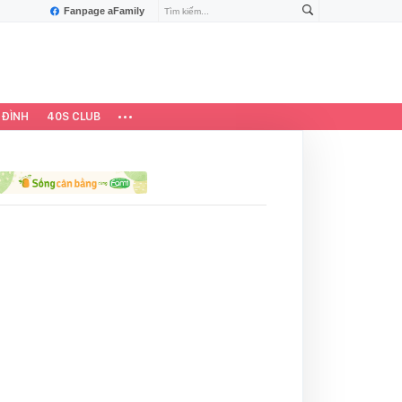
Fanpage aFamily
 ĐÌNH
40S CLUB