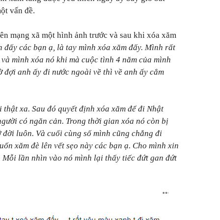
một vấn đề.
lên mạng xã một hình ảnh trước và sau khi xóa xăm
h đấy các bạn ạ, là tay mình xóa xăm đấy. Mình rất
 và mình xóa nó khi mà cuộc tình 4 năm của mình
 đợi anh ấy đi nước ngoài về thì về anh ấy cắm
 thật xa. Sau đó quyết định xóa xăm để đi Nhật
người có ngăn cản. Trong thời gian xóa nó còn bị
 đời luôn. Và cuối cùng số mình cũng chẳng đi
uốn xăm đè lên vết sẹo này các bạn ạ. Cho mình xin
. Mỗi lần nhìn vào nó mình lại thấy tiếc đứt gan đứt