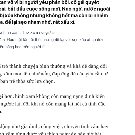
n vỡ vì bị người yêu phản bội, cô gái quyết
ài, bắt đầu cuộc sống mới. Nào ngờ, nước ngoài
 bị xóa không những không hết mà còn bị nhiễm
, để lại sẹo nham nhở, rất xấu xí.
óa hình xăm: Thợ xăm nói gì?
m: Đau một lần rồi thôi nhưng để lại vết sẹo xấu xí cả đời
iều bông hoa trên người
 trở thành chuyện bình thường và khá dễ dàng đối
ng xăm mọc lên như nấm, đáp ứng đủ các yêu cầu từ
bạn trẻ thỏa sức lựa chọn.
đại hơn, hình xăm không còn mang nặng định kiến
gược lại, đôi khi nó còn mang lại nét cá tính đặc
h.
c động như gia đình, công việc, chuyện tình cảm hay
nh xăm từng được yêu thích ngày ấy bây giờ bắt