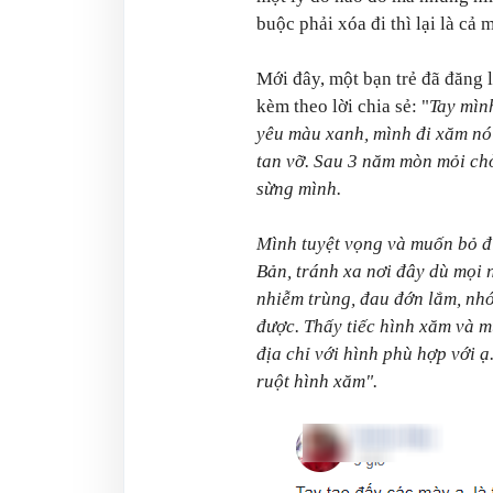
buộc phải xóa đi thì lại là cả 
Mới đây, một bạn trẻ đã đăng 
kèm theo lời chia sẻ: "
Tay mìn
yêu màu xanh, mình đi xăm nó
tan vỡ. Sau 3 năm mòn mỏi chờ
sừng mình.
Mình tuyệt vọng và muốn bỏ đi
Bản, tránh xa nơi đây dù mọi 
nhiễm trùng, đau đớn lắm, nhớ
được. Thấy tiếc hình xăm và m
địa chỉ với hình phù hợp với ạ
ruột hình xăm".