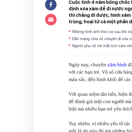
Cuộc tình 4 năm bỗng chốc ta
định xóa xăm để đi nước ngo
thì chẳng đi được, hình xăm
trùng, hoại tử cả một phần da
Những hình ảnh khó coi sau khi x
Dân mạng chia sẻ chuyện đi xóa xă
Người phụ nữ trẻ mất tích xăm nh
Ngày nay, chuyện
xăm hình
đã
với các bạn trẻ. Vô số cửa hà
màu sắc, đến hình khối để các 
Với quan niệm tân tiến, hiện 
để đánh giá một con người mà n
biệt mà nhiều bạn trẻ yêu thíc
Tuy nhiên, vì nhiều yếu tố tá
một lý do nào đó mà những hì