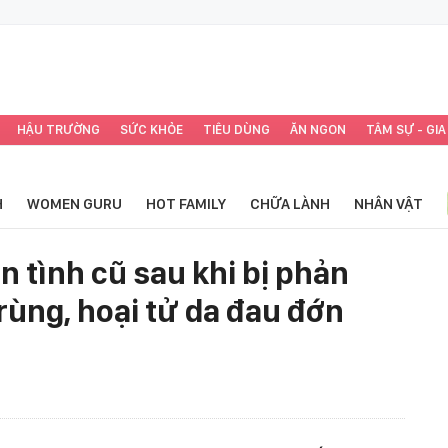
HẬU TRƯỜNG
SỨC KHỎE
TIÊU DÙNG
ĂN NGON
TÂM SỰ - GIA
H
WOMEN GURU
HOT FAMILY
CHỮA LÀNH
NHÂN VẬT
 tình cũ sau khi bị phản
trùng, hoại tử da đau đớn