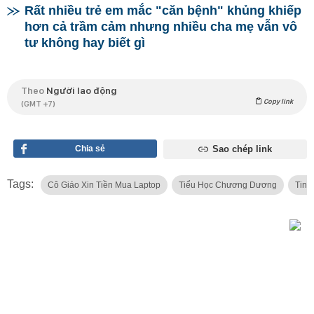
Rất nhiều trẻ em mắc "căn bệnh" khủng khiếp
hơn cả trầm cảm nhưng nhiều cha mẹ vẫn vô
tư không hay biết gì
Theo
Người lao động
Copy link
(GMT +7)
Chia sẻ
Sao chép link
Tags:
Cô Giáo Xin Tiền Mua Laptop
Tiểu Học Chương Dương
Tin 