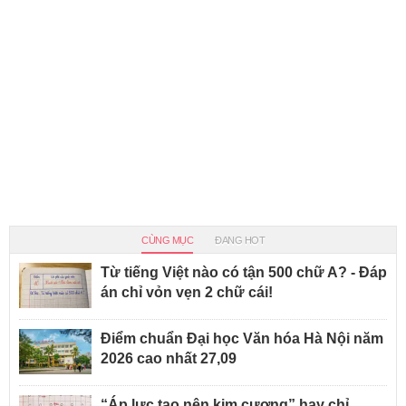
CÙNG MỤC
ĐANG HOT
Từ tiếng Việt nào có tận 500 chữ A? - Đáp
án chỉ vỏn vẹn 2 chữ cái!
Điểm chuẩn Đại học Văn hóa Hà Nội năm
2026 cao nhất 27,09
“Áp lực tạo nên kim cương” hay chỉ