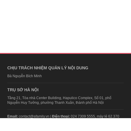
CHỊU TRÁCH NHIỆM QUẢN LÝ NỘI DUNG
Bà Nguyễn Bích Minh
TRỤ SỞ HÀ NỘI
Tầng 21, Tòa nhà Center Building, Hapulico Complex, Số 01, phố
Nguyễn Huy Tưởng, phường Thanh Xuân, thành phố Hà Nội
Email:
contact@afamily.vn |
Điện thoại:
024 7309 5555, máy lẻ 62.370
VPĐD TẠI TP.HCM