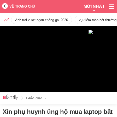
MỚI NHẤT
VỀ TRANG CHỦ
Anh trai vượt ngàn chông gai 2026
vụ điểm toán bất thường
Giáo dục
Xin phụ huynh ủng hộ mua laptop bất