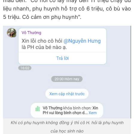
màu đen. "Cô nói cô lấy máy đen 11 triệu chạy dữ
liệu nhanh, phụ huynh hỗ trợ cô 6 triệu, cô bù vào
5 triệu. Cô cảm ơn phụ huynh".
Khi có phụ huynh không đồng ý thì cô H. hỏi là phụ huynh
của học sinh nào