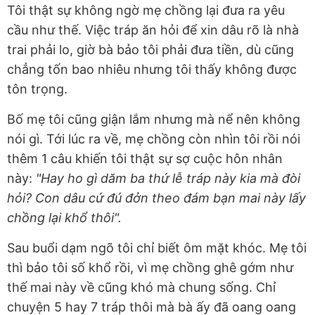
Tôi thật sự không ngờ mẹ chồng lại đưa ra yêu
cầu như thế. Việc tráp ăn hỏi để xin dâu rõ là nhà
trai phải lo, giờ bà bảo tôi phải đưa tiền, dù cũng
chẳng tốn bao nhiêu nhưng tôi thấy không được
tôn trọng.
Bố mẹ tôi cũng giận lắm nhưng mà nể nên không
nói gì. Tới lúc ra về, mẹ chồng còn nhìn tôi rồi nói
thêm 1 câu khiến tôi thật sự sợ cuộc hôn nhân
này:
"Hay ho gì dăm ba thứ lễ tráp này kia mà đòi
hỏi? Con dâu cứ đú đởn theo đám bạn mai này lấy
chồng lại khổ thôi".
Sau buổi dạm ngõ tôi chỉ biết ôm mặt khóc. Mẹ tôi
thì bảo tôi số khổ rồi, vì mẹ chồng ghê gớm như
thế mai này về cũng khó mà chung sống. Chỉ
chuyện 5 hay 7 tráp thôi mà bà ấy đã oang oang