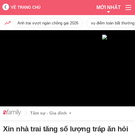
MỚI NHẤT
VỀ TRANG CHỦ
Anh trai vượt ngàn chông gai 2026
vụ điểm toán bất thường
Tâm sự - Gia đình
Xin nhà trai tăng số lượng tráp ăn hỏi