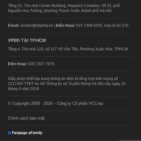
Tầng 21, Tòa nhà Center Building, Hapulico Complex, Số 01, phố
Nguyễn Huy Tưởng, phường Thanh Xuân, thành phố Hà Nội
Email:
contact@afamily.vn |
Điện thoại:
024 7309 5555, máy lẻ 62.370
VPĐD TẠI TP.HCM
Tầng 4, Tòa nhà 123, số 127 Võ Văn Tần, Phường Xuân Hòa, TPHCM
Điện thoại:
028 7307 7979
Giấy phép thiết lập trang thông tin điện tử tổng hợp trên mạng số
2217/GP-TTĐT do Sở Thông tin và Truyền thông Hà Nội cấp ngày 10
tháng 4 năm 2019
© Copyright 2008 - 2024 – Công ty Cổ phần VCCorp
Chính sách bảo mật
Fanpage aFamily