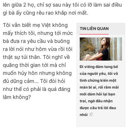
lên giữa 2 họ, chỉ sợ sau này tôi có lỡ làm sai điều
gì bà ấy cũng rêu rao khắp nơi mất.
Tôi vẫn biết mẹ Việt không
TIN LIÊN QUAN
mấy thích tôi, nhưng tới mức
bà đưa ra yêu cầu và buông
ra lời nói như hôm vừa rồi tôi
thật sự tủi thân. Tôi nghĩ về
quãng thời gian tới mà chỉ
Đi viếng đám tang bố
muốn hủy hôn nhưng không
của người yêu, tôi vô
tình chứng kiến một
đủ dũng cảm... Tôi đòi hỏi
màn bi ai, rối rắm mãi
như thế có phải là quá đáng
mới dám hỏi lại bạn
lắm không?
trai, ngờ đâu nhận
được câu trả lời đau
nhói