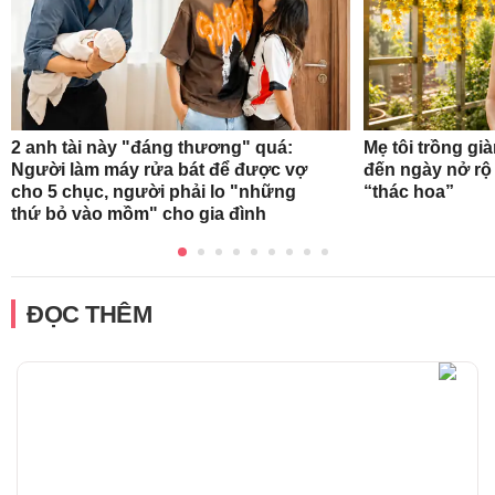
2 anh tài này "đáng thương" quá:
Mẹ tôi trồng gi
Người làm máy rửa bát để được vợ
đến ngày nở rộ
cho 5 chục, người phải lo "những
“thác hoa”
thứ bỏ vào mồm" cho gia đình
ĐỌC THÊM