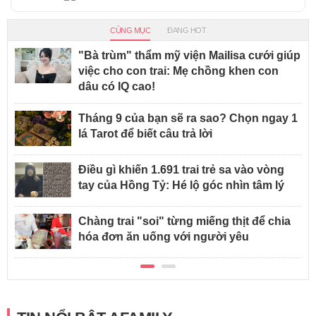
CÙNG MỤC
ĐANG HOT
"Bà trùm" thẩm mỹ viện Mailisa cưới giúp
việc cho con trai: Mẹ chồng khen con
dâu có IQ cao!
Tháng 9 của bạn sẽ ra sao? Chọn ngay 1
lá Tarot để biết câu trả lời
Điều gì khiến 1.691 trai trẻ sa vào vòng
tay của Hồng Tỷ: Hé lộ góc nhìn tâm lý
Chàng trai "soi" từng miếng thịt để chia
hóa đơn ăn uống với người yêu