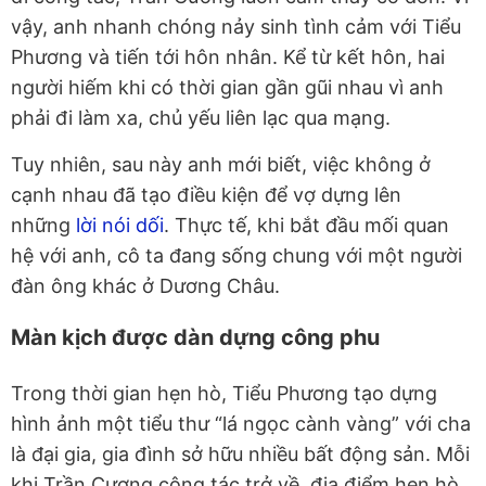
vậy, anh nhanh chóng nảy sinh tình cảm với Tiểu
Phương và tiến tới hôn nhân. Kể từ kết hôn, hai
người hiếm khi có thời gian gần gũi nhau vì anh
phải đi làm xa, chủ yếu liên lạc qua mạng.
Tuy nhiên, sau này anh mới biết, việc không ở
cạnh nhau đã tạo điều kiện để vợ dựng lên
những
lời nói dối
. Thực tế, khi bắt đầu mối quan
hệ với anh, cô ta đang sống chung với một người
đàn ông khác ở Dương Châu.
Màn kịch được dàn dựng công phu
Trong thời gian hẹn hò, Tiểu Phương tạo dựng
hình ảnh một tiểu thư “lá ngọc cành vàng” với cha
là đại gia, gia đình sở hữu nhiều bất động sản. Mỗi
khi Trần Cương công tác trở về, địa điểm hẹn hò