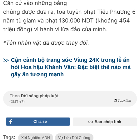
Căn cứ vào những bằng
chứng được đưa ra, tòa tuyên phạt Tiểu Phương 6
năm tù giam và phạt 130.000 NDT (khoảng 454
triệu đồng) vì hành vi lừa đảo của mình.
*Tên nhân vật đã được thay đổi.
Cận cảnh bộ trang sức Vàng 24K trong lễ ăn
hỏi Hoa hậu Khánh Vân: Đặc biệt thế nào mà
gây ấn tượng mạnh
Theo
Đời sống pháp luật
Copy link
(GMT +7)
Chia sẻ
Sao chép link
Tags:
Xét Nghiệm ADN
Vợ Lừa Dối Chồng