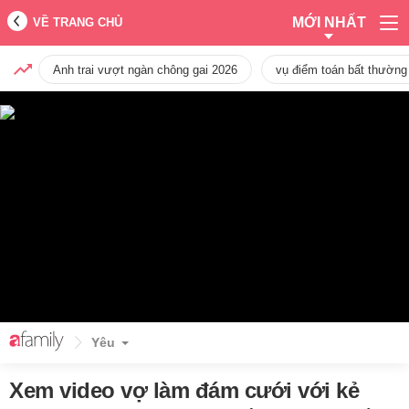
MỚI NHẤT
VỀ TRANG CHỦ
Anh trai vượt ngàn chông gai 2026
vụ điểm toán bất thường
Yêu
Xem video vợ làm đám cưới với kẻ