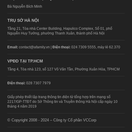
Bà Nguyễn Bích Minh
TRỤ SỞ HÀ NỘI
Tầng 21, Tòa nhà Center Building, Hapulico Complex, Số 01, phố
Nguyễn Huy Tưởng, phường Thanh Xuân, thành phố Hà Nội
Email:
contact@afamily.vn |
Điện thoại:
024 7309 5555, máy lẻ 62.370
VPĐD TẠI TP.HCM
Tầng 4, Tòa nhà 123, số 127 Võ Văn Tần, Phường Xuân Hòa, TPHCM
Điện thoại:
028 7307 7979
Giấy phép thiết lập trang thông tin điện tử tổng hợp trên mạng số
2217/GP-TTĐT do Sở Thông tin và Truyền thông Hà Nội cấp ngày 10
tháng 4 năm 2019
© Copyright 2008 - 2024 – Công ty Cổ phần VCCorp