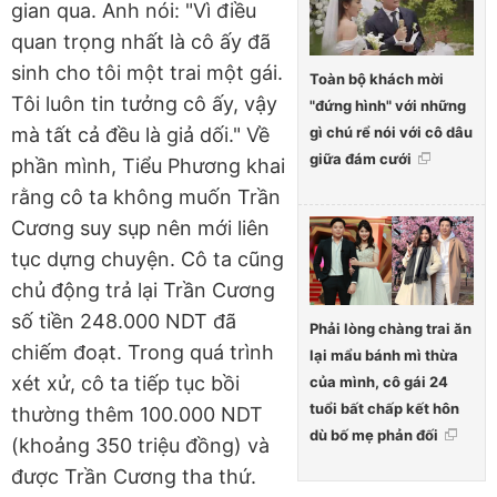
gian qua. Anh nói: "Vì điều
quan trọng nhất là cô ấy đã
sinh cho tôi một trai một gái.
Toàn bộ khách mời
Tôi luôn tin tưởng cô ấy, vậy
"đứng hình" với những
gì chú rể nói với cô dâu
mà tất cả đều là giả dối." Về
giữa đám cưới
phần mình, Tiểu Phương khai
rằng cô ta không muốn Trần
Cương suy sụp nên mới liên
tục dựng chuyện. Cô ta cũng
chủ động trả lại Trần Cương
số tiền 248.000 NDT đã
Phải lòng chàng trai ăn
chiếm đoạt. Trong quá trình
lại mẩu bánh mì thừa
xét xử, cô ta tiếp tục bồi
của mình, cô gái 24
tuổi bất chấp kết hôn
thường thêm 100.000 NDT
dù bố mẹ phản đối
(khoảng 350 triệu đồng) và
được Trần Cương tha thứ.