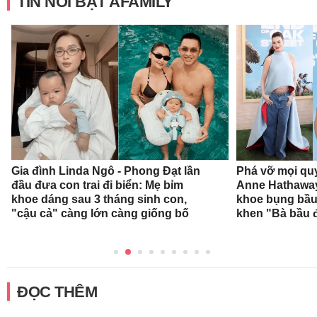
TIN NỔI BẬT AFAMILY
Gia đình Linda Ngô - Phong Đạt lần
Phá vỡ mọi qu
đầu đưa con trai đi biển: Mẹ bỉm
Anne Hathaway
khoe dáng sau 3 tháng sinh con,
khoe bụng bầu,
"cậu cả" càng lớn càng giống bố
khen "Bà bầu đ
ĐỌC THÊM