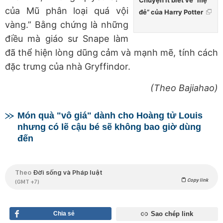
Chuyện ít biết về “mẹ
của Mũ phân loại quá vội
đẻ” của Harry Potter
vàng.” Bằng chứng là những
điều mà giáo sư Snape làm
đã thể hiện lòng dũng cảm và mạnh mẽ, tính cách
đặc trưng của nhà Gryffindor.
(Theo Bajiahao)
Món quà "vô giá" dành cho Hoàng tử Louis
nhưng có lẽ cậu bé sẽ không bao giờ dùng
đến
Theo
Đời sống và Pháp luật
Copy link
(GMT +7)
Chia sẻ
Sao chép link