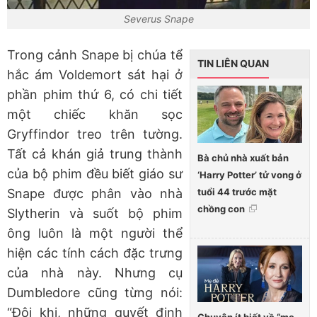
Severus Snape
Trong cảnh Snape bị chúa tể
TIN LIÊN QUAN
hắc ám Voldemort sát hại ở
phần phim thứ 6, có chi tiết
một chiếc khăn sọc
Gryffindor treo trên tường.
Tất cả khán giả trung thành
Bà chủ nhà xuất bản
của bộ phim đều biết giáo sư
‘Harry Potter’ tử vong ở
tuổi 44 trước mặt
Snape được phân vào nhà
chồng con
Slytherin và suốt bộ phim
ông luôn là một người thể
hiện các tính cách đặc trưng
của nhà này. Nhưng cụ
Dumbledore cũng từng nói:
“Đôi khi, những quyết định