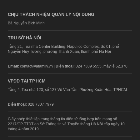
CHỊU TRÁCH NHIỆM QUẢN LÝ NỘI DUNG
Bà Nguyễn Bích Minh
TRỤ SỞ HÀ NỘI
Tầng 21, Tòa nhà Center Building, Hapulico Complex, Số 01, phố
Nguyễn Huy Tưởng, phường Thanh Xuân, thành phố Hà Nội
Email:
contact@afamily.vn |
Điện thoại:
024 7309 5555, máy lẻ 62.370
VPĐD TẠI TP.HCM
Tầng 4, Tòa nhà 123, số 127 Võ Văn Tần, Phường Xuân Hòa, TPHCM
Điện thoại:
028 7307 7979
Giấy phép thiết lập trang thông tin điện tử tổng hợp trên mạng số
2217/GP-TTĐT do Sở Thông tin và Truyền thông Hà Nội cấp ngày 10
tháng 4 năm 2019