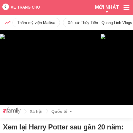
MỚI NHẤT
VỀ TRANG CHỦ
Thẩm mỹ viện Mailisa
Xét xử Thùy Tiên - Quang Linh Vlogs
Xã hội
Quốc tế
Xem lại Harry Potter sau gần 20 năm: