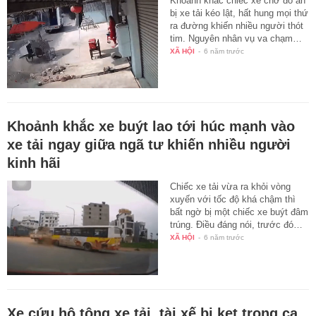
Khoảnh khắc chiếc xe chở đồ ăn
bị xe tải kéo lật, hất hung mọi thứ
ra đường khiến nhiều người thót
tim. Nguyên nhân vụ va chạm…
XÃ HỘI
-
6 năm trước
Khoảnh khắc xe buýt lao tới húc mạnh vào
xe tải ngay giữa ngã tư khiến nhiều người
kinh hãi
Chiếc xe tải vừa ra khỏi vòng
xuyến với tốc độ khá chậm thì
bất ngờ bị một chiếc xe buýt đâm
trúng. Điều đáng nói, trước đó…
XÃ HỘI
-
6 năm trước
Xe cứu hộ tông xe tải, tài xế bị kẹt trong ca