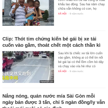
khẩu lao động. Sau hai năm chạy
chữa vẫn không có con, họ
quyết…
XÃ HỘI
-
9 năm trước
Clip: Thót tim chứng kiến bé gái bị xe tải
cuốn vào gầm, thoát chết một cách thần kì
Sau khi bị chiếc xe tải lớn cuốn
vào gầm, không ai có thể tin nổi
bé gái lại có thể lồm cồm bò dậy
và chạy vào vỉa hè như có
phép…
XÃ HỘI
-
9 năm trước
Nắng nóng, quán nước mía Sài Gòn mỗi
ngày bán được 3 tấn, chỉ 5 ngàn đồng/ly vẫn