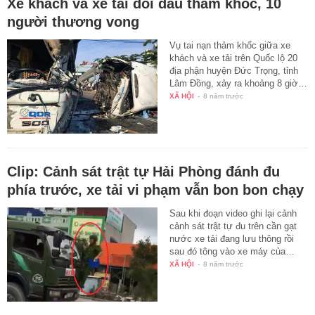
Xe khách và xe tải đối đầu thảm khốc, 10
người thương vong
Vụ tai nạn thảm khốc giữa xe
khách và xe tải trên Quốc lộ 20
địa phận huyện Đức Trọng, tỉnh
Lâm Đồng, xảy ra khoảng 8 giờ…
XÃ HỘI
-
8 năm trước
Clip: Cảnh sát trật tự Hải Phòng đánh đu
phía trước, xe tải vi phạm vẫn bon bon chạy
Sau khi đoạn video ghi lại cảnh
cảnh sát trật tự đu trên cần gạt
nước xe tải đang lưu thông rồi
sau đó tông vào xe máy của…
XÃ HỘI
-
8 năm trước