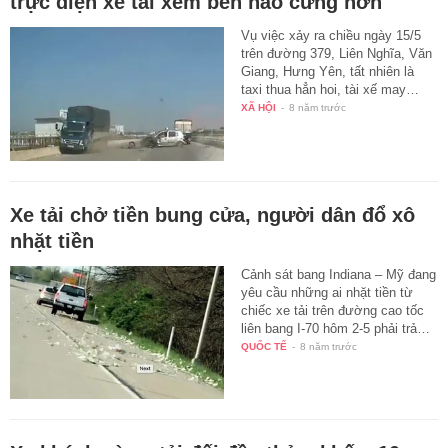
trực diện xe tải xem bên nào cứng hơn
Vụ việc xảy ra chiều ngày 15/5
trên đường 379, Liên Nghĩa, Văn
Giang, Hưng Yên, tất nhiên là
taxi thua hẳn hoi, tài xế may…
XÃ HỘI
-
8 năm trước
Xe tải chở tiền bung cửa, người dân đổ xô
nhặt tiền
Cảnh sát bang Indiana – Mỹ đang
yêu cầu những ai nhặt tiền từ
chiếc xe tải trên đường cao tốc
liên bang I-70 hôm 2-5 phải trả…
QUỐC TẾ
-
8 năm trước