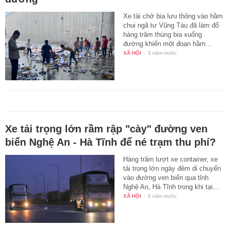
Xe tải chở bia lưu thông vào hầm
chui ngã tư Vũng Tàu đã làm đổ
hàng trăm thùng bia xuống
đường khiến một đoạn hầm…
XÃ HỘI
-
3 năm trước
Xe tải trọng lớn rầm rập "cày" đường ven
biển Nghệ An - Hà Tĩnh để né trạm thu phí?
Hàng trăm lượt xe container, xe
tải trọng lớn ngày đêm di chuyển
vào đường ven biển qua tỉnh
Nghệ An, Hà Tĩnh trong khi tại…
XÃ HỘI
-
3 năm trước