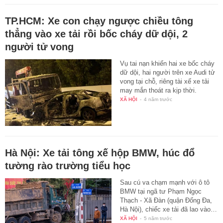
TP.HCM: Xe con chạy ngược chiều tông
thẳng vào xe tải rồi bốc cháy dữ dội, 2
người tử vong
Vụ tai nạn khiến hai xe bốc cháy
dữ dội, hai người trên xe Audi tử
vong tại chỗ, riêng tài xế xe tải
may mắn thoát ra kịp thời.
XÃ HỘI
-
4 năm trước
Hà Nội: Xe tải tông xế hộp BMW, húc đổ
tường rào trường tiểu học
Sau cú va chạm mạnh với ô tô
BMW tại ngã tư Phạm Ngọc
Thạch - Xã Đàn (quận Đống Đa,
Hà Nội), chiếc xe tải đã lao vào…
XÃ HỘI
-
5 năm trước