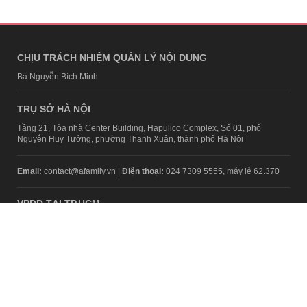
CHỊU TRÁCH NHIỆM QUẢN LÝ NỘI DUNG
Bà Nguyễn Bích Minh
TRỤ SỞ HÀ NỘI
Tầng 21, Tòa nhà Center Building, Hapulico Complex, Số 01, phố
Nguyễn Huy Tưởng, phường Thanh Xuân, thành phố Hà Nội
Email:
contact@afamily.vn |
Điện thoại:
024 7309 5555, máy lẻ 62.370
VPĐD TẠI TP.HCM
Tầng 4, Tòa nhà 123, số 127 Võ Văn Tần, Phường Xuân Hòa, TPHCM
Điện thoại:
028 7307 7979
Giấy phép thiết lập trang thông tin điện tử tổng hợp trên mạng số
2217/GP-TTĐT do Sở Thông tin và Truyền thông Hà Nội cấp ngày 10