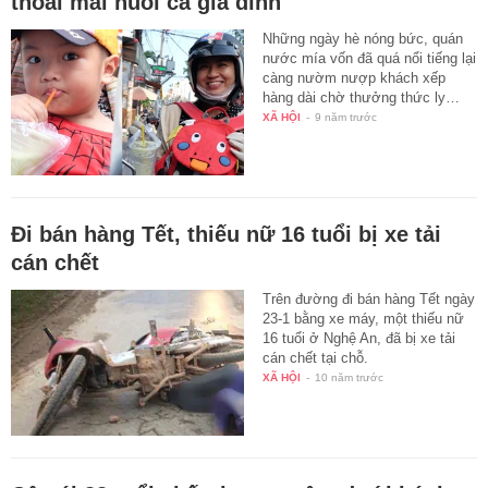
thoải mái nuôi cả gia đình
Những ngày hè nóng bức, quán
nước mía vốn đã quá nổi tiếng lại
càng nườm nượp khách xếp
hàng dài chờ thưởng thức ly…
XÃ HỘI
-
9 năm trước
Đi bán hàng Tết, thiếu nữ 16 tuổi bị xe tải
cán chết
Trên đường đi bán hàng Tết ngày
23-1 bằng xe máy, một thiếu nữ
16 tuổi ở Nghệ An, đã bị xe tải
cán chết tại chỗ.
XÃ HỘI
-
10 năm trước