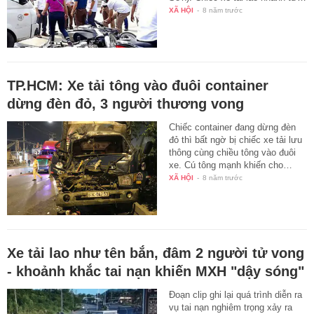
XÃ HỘI
-
8 năm trước
TP.HCM: Xe tải tông vào đuôi container
dừng đèn đỏ, 3 người thương vong
Chiếc container đang dừng đèn
đỏ thì bất ngờ bị chiếc xe tải lưu
thông cùng chiều tông vào đuôi
xe. Cú tông mạnh khiến cho…
XÃ HỘI
-
8 năm trước
Xe tải lao như tên bắn, đâm 2 người tử vong
- khoảnh khắc tai nạn khiến MXH "dậy sóng"
Đoạn clip ghi lại quá trình diễn ra
vụ tai nạn nghiêm trọng xảy ra