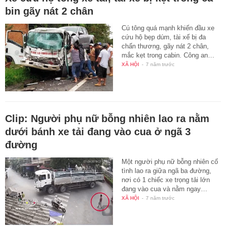
bin gãy nát 2 chân
Cú tông quá mạnh khiến đầu xe
cứu hộ bẹp dúm, tài xế bị đa
chấn thương, gãy nát 2 chân,
mắc kẹt trong cabin. Công an…
XÃ HỘI
-
7 năm trước
Clip: Người phụ nữ bỗng nhiên lao ra nằm
dưới bánh xe tải đang vào cua ở ngã 3
đường
Một người phụ nữ bỗng nhiên cố
tình lao ra giữa ngã ba đường,
nơi có 1 chiếc xe trọng tải lớn
đang vào cua và nằm ngay…
XÃ HỘI
-
7 năm trước