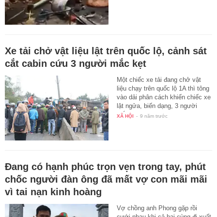
Xe tải chở vật liệu lật trên quốc lộ, cảnh sát
cắt cabin cứu 3 người mắc kẹt
Một chiếc xe tải đang chở vật
liệu chạy trên quốc lộ 1A thì tông
vào dải phân cách khiến chiếc xe
lật ngửa, biến dạng, 3 người
mắc…
XÃ HỘI
-
9 năm trước
Đang có hạnh phúc trọn vẹn trong tay, phút
chốc người đàn ông đã mất vợ con mãi mãi
vì tai nạn kinh hoàng
Vợ chồng anh Phong gặp rồi
cưới nhau khi cả hai cùng đi xuất