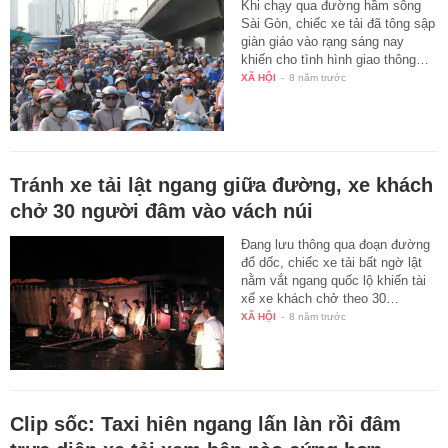
Khi chạy qua đường hầm sông
Sài Gòn, chiếc xe tải đã tông sập
giàn giáo vào rạng sáng nay
khiến cho tình hình giao thông…
XÃ HỘI
-
8 năm trước
Tránh xe tải lật ngang giữa đường, xe khách
chở 30 người đâm vào vách núi
Đang lưu thông qua đoạn đường
đổ dốc, chiếc xe tải bất ngờ lật
nằm vắt ngang quốc lộ khiến tài
xế xe khách chở theo 30…
XÃ HỘI
-
8 năm trước
Clip sốc: Taxi hiên ngang lấn làn rồi đâm