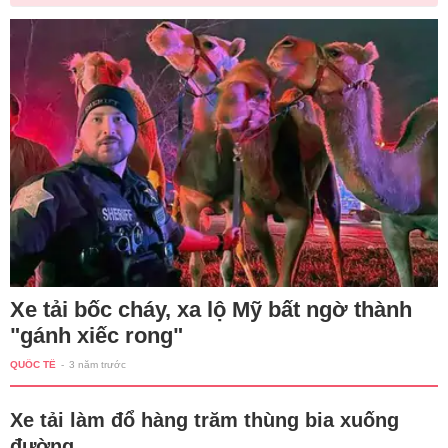
Xe tải bốc cháy, xa lộ Mỹ bất ngờ thành
"gánh xiếc rong"
QUỐC TẾ
-
3 năm trước
Xe tải làm đổ hàng trăm thùng bia xuống
đường