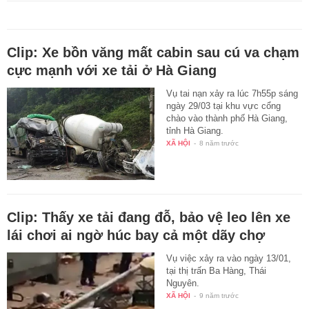
Clip: Xe bồn văng mất cabin sau cú va chạm
cực mạnh với xe tải ở Hà Giang
Vụ tai nạn xảy ra lúc 7h55p sáng
ngày 29/03 tại khu vực cổng
chào vào thành phố Hà Giang,
tỉnh Hà Giang.
XÃ HỘI
-
8 năm trước
Clip: Thấy xe tải đang đỗ, bảo vệ leo lên xe
lái chơi ai ngờ húc bay cả một dãy chợ
Vụ việc xảy ra vào ngày 13/01,
tại thị trấn Ba Hàng, Thái
Nguyên.
XÃ HỘI
-
9 năm trước