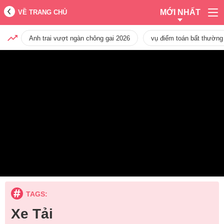
MỚI NHẤT
VỀ TRANG CHỦ
Anh trai vượt ngàn chông gai 2026
vụ điểm toán bất thường
TAGS:
Xe Tải