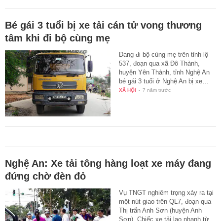
Bé gái 3 tuổi bị xe tải cán tử vong thương
tâm khi đi bộ cùng mẹ
Đang đi bộ cùng mẹ trên tỉnh lộ
537, đoạn qua xã Đô Thành,
huyện Yên Thành, tỉnh Nghệ An
bé gái 3 tuổi ở Nghệ An bị xe…
XÃ HỘI
-
7 năm trước
Nghệ An: Xe tải tông hàng loạt xe máy đang
đứng chờ đèn đỏ
Vụ TNGT nghiêm trọng xảy ra tại
một nút giao trên QL7, đoạn qua
Thị trấn Anh Sơn (huyện Anh
Sơn). Chiếc xe tải lao nhanh từ…