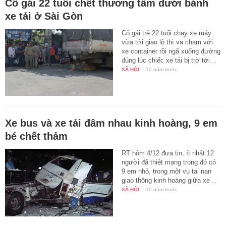
Cô gái 22 tuổi chết thương tâm dưới bánh
xe tải ở Sài Gòn
Cô gái trẻ 22 tuổi chạy xe máy
vừa tới giao lộ thì va chạm với
xe container rồi ngã xuống đường
đúng lúc chiếc xe tải bị trờ tới…
XÃ HỘI
-
10 năm trước
Xe bus và xe tải đâm nhau kinh hoàng, 9 em
bé chết thảm
RT hôm 4/12 đưa tin, ít nhất 12
người đã thiệt mạng trong đó có
9 em nhỏ, trong một vụ tai nạn
giao thông kinh hoàng giữa xe…
XÃ HỘI
-
10 năm trước