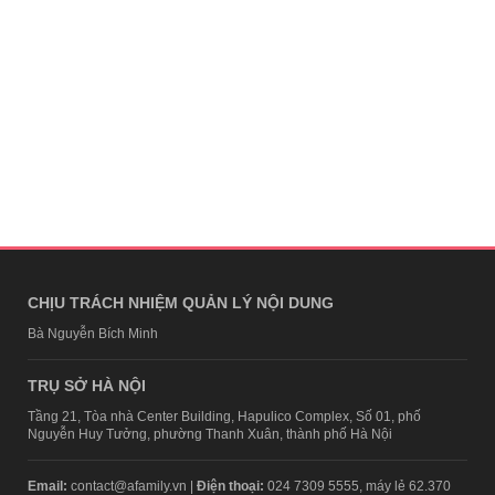
CHỊU TRÁCH NHIỆM QUẢN LÝ NỘI DUNG
Bà Nguyễn Bích Minh
TRỤ SỞ HÀ NỘI
Tầng 21, Tòa nhà Center Building, Hapulico Complex, Số 01, phố
Nguyễn Huy Tưởng, phường Thanh Xuân, thành phố Hà Nội
Email:
contact@afamily.vn |
Điện thoại:
024 7309 5555, máy lẻ 62.370