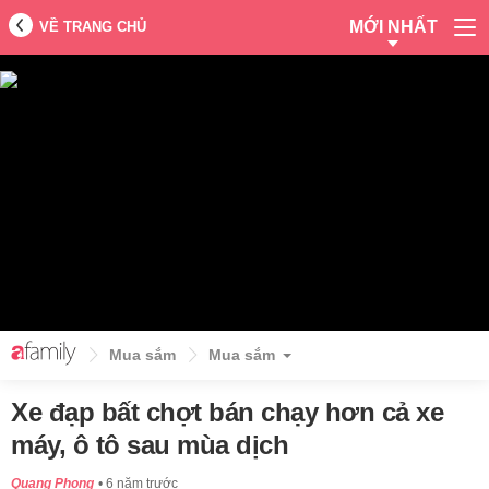
MỚI NHẤT
VỀ TRANG CHỦ
Mua sắm
Mua sắm
Xe đạp bất chợt bán chạy hơn cả xe
máy, ô tô sau mùa dịch
Quang Phong
6 năm trước