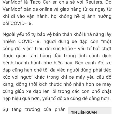
VanMoof là Taco Carlier chia sẻ với Reuters. Do
VanMoof bán xe online và giao hàng từ xa ngay từ
khi đi vào vận hành, họ không hề bị ảnh hưởng
bởi COVID-19.
Ngoài yếu tố tự bảo vệ bản thân khỏi khả năng lây
nhiễm COVID-19, người dùng xe đạp còn "một
công đôi việc" trau dồi sức khỏe – yếu tố bất chợt
được quan tâm hàng đầu trong tình cảnh dịch
bệnh hoành hành như hiện nay. Bên cạnh đó, xe
đạp cũng hạn chế tối đa việc người dùng phải tiếp
xúc với người khác trong khi xe máy yêu cầu đổ
xăng, đồng thời kích thước nhỏ nhắn hơn xe máy
cũng giúp xe đạp len lỏi trong các con phố chật
hẹp hiệu quả hơn, yếu tố đỗ xe cũng dễ dàng hơn.
Sự tăng trưởng của phân
TIN LIÊN QUAN