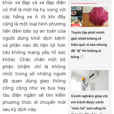
khúc xe đạp và xe đạp điện
có thể là một tia hy vọng với
các hãng xe ô tô khi đây
cũng là một loại hình phương
tiện đảm bảo sự an toàn của
Tuyển tập phát minh
người dùng khỏi dịch bệnh
giải nhiệt không rõ
hiệu quả ra sao nhưng
và phần nào đó tiện lợi hơn
độ "dị" thì không ai
(dù không mang yếu tố sức
bằng
khỏe). Chắc chắn một bộ
phận (thậm chí là không
nhỏ) trong số những người
đã quen dùng giao thông
công cộng như xe bus hay
tàu điện ngầm sẽ tìm kiếm
5 kinh nghiệm giúp chị
phương thức di chuyển mới
em tránh được cảnh
"móc túi" oan uổng từ
sau kỳ dịch này.