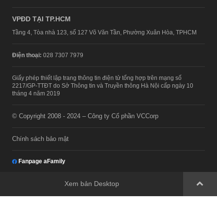
VPĐD TẠI TP.HCM
Tầng 4, Tòa nhà 123, số 127 Võ Văn Tần, Phường Xuân Hòa, TPHCM
Điện thoại:
028 7307 7979
Giấy phép thiết lập trang thông tin điện tử tổng hợp trên mạng số
2217/GP-TTĐT do Sở Thông tin và Truyền thông Hà Nội cấp ngày 10
tháng 4 năm 2019
© Copyright 2008 - 2024 – Công ty Cổ phần VCCorp
Chính sách bảo mật
Fanpage aFamily
Xem bản Desktop