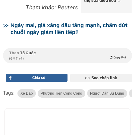
thợ sửa điều hòa
Tham khảo: Reuters
Ngày mai, giá xăng dầu tăng mạnh, chấm dứt
chuỗi ngày giảm liên tiếp?
Theo
Tổ Quốc
Copy link
(GMT +7)
Chia sẻ
Sao chép link
Tags:
Xe Đạp
Phương Tiện Công Cộng
Người Dân Sử Dụng
B