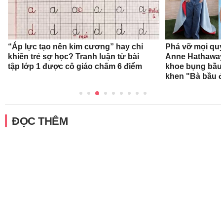
“Áp lực tạo nên kim cương” hay chỉ
Phá vỡ mọi qu
khiến trẻ sợ học? Tranh luận từ bài
Anne Hathaway
tập lớp 1 được cô giáo chấm 6 điểm
khoe bụng bầu,
khen "Bà bầu đ
ĐỌC THÊM