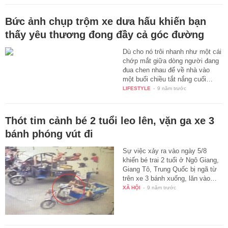
Bức ảnh chụp trộm xe dưa hấu khiến bạn
thấy yêu thương đong đầy cả góc đường
Dù cho nó trôi nhanh như một cái
chớp mắt giữa dòng người đang
đua chen nhau để về nhà vào
một buổi chiều tắt nắng cuối…
LIFESTYLE
-
9 năm trước
Thót tim cảnh bé 2 tuổi leo lên, vặn ga xe 3
bánh phóng vút đi
Sự việc xảy ra vào ngày 5/8
khiến bé trai 2 tuổi ở Ngô Giang,
Giang Tô, Trung Quốc bị ngã từ
trên xe 3 bánh xuống, lăn vào…
XÃ HỘI
-
9 năm trước