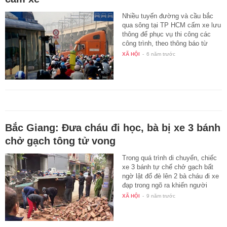
Nhiều tuyến đường và cầu bắc
qua sông tại TP HCM cấm xe lưu
thông để phục vụ thi công các
công trình, theo thông báo từ
Sở…
XÃ HỘI
-
6 năm trước
Bắc Giang: Đưa cháu đi học, bà bị xe 3 bánh
chở gạch tông tử vong
Trong quá trình di chuyển, chiếc
xe 3 bánh tự chế chở gạch bất
ngờ lật đổ đè lên 2 bà cháu đi xe
đạp trong ngõ ra khiến người
bà…
XÃ HỘI
-
9 năm trước