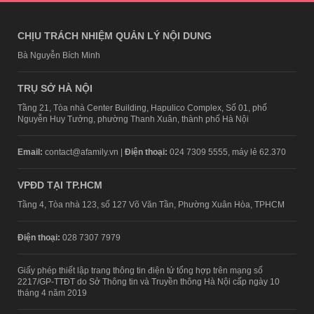
CHỊU TRÁCH NHIỆM QUẢN LÝ NỘI DUNG
Bà Nguyễn Bích Minh
TRỤ SỞ HÀ NỘI
Tầng 21, Tòa nhà Center Building, Hapulico Complex, Số 01, phố
Nguyễn Huy Tưởng, phường Thanh Xuân, thành phố Hà Nội
Email:
contact@afamily.vn |
Điện thoại:
024 7309 5555, máy lẻ 62.370
VPĐD TẠI TP.HCM
Tầng 4, Tòa nhà 123, số 127 Võ Văn Tần, Phường Xuân Hòa, TPHCM
Điện thoại:
028 7307 7979
Giấy phép thiết lập trang thông tin điện tử tổng hợp trên mạng số
2217/GP-TTĐT do Sở Thông tin và Truyền thông Hà Nội cấp ngày 10
tháng 4 năm 2019