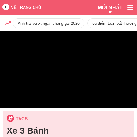
MỚI NHẤT
VỀ TRANG CHỦ
Anh trai vượt ngàn chông gai 2026
vụ điểm toán bất thường
TAGS:
Xe 3 Bánh