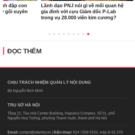
ánh đập con
Lãnh đạo PNJ nói gì về mối quan hệ
quỳ gối xuyên
gia đình với cựu Giám đốc P-Lab
trong vụ 28.000 viên kim cương?
ĐỌC THÊM
CHỊU TRÁCH NHIỆM QUẢN LÝ NỘI DUNG
Bà Nguyễn Bích Minh
TRỤ SỞ HÀ NỘI
Tầng 21, Tòa nhà Center Building, Hapulico Complex, Số 01, phố
Nguyễn Huy Tưởng, phường Thanh Xuân, thành phố Hà Nội
Email:
contact@afamily.vn |
Điện thoại:
024 7309 5555, máy lẻ 62.370