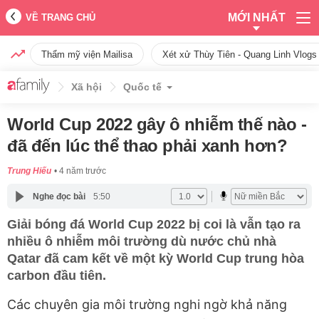
MỚI NHẤT
VỀ TRANG CHỦ
Thẩm mỹ viện Mailisa
Xét xử Thùy Tiên - Quang Linh Vlogs
Xã hội
Quốc tế
World Cup 2022 gây ô nhiễm thế nào -
đã đến lúc thể thao phải xanh hơn?
Trung Hiếu
4 năm trước
Nghe đọc bài
5:50
Giải bóng đá World Cup 2022 bị coi là vẫn tạo ra
nhiều ô nhiễm môi trường dù nước chủ nhà
Qatar đã cam kết về một kỳ World Cup trung hòa
carbon đầu tiên.
Các chuyên gia môi trường nghi ngờ khả năng