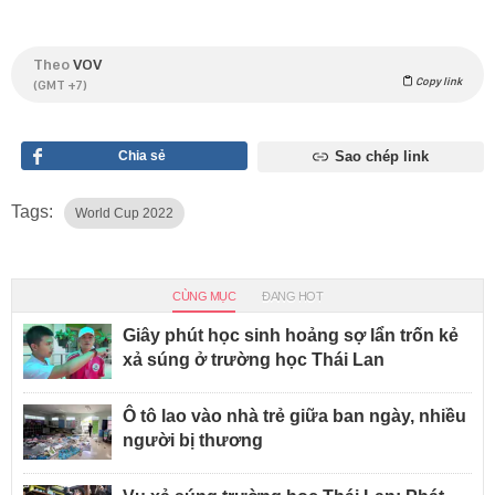
Theo
VOV
Copy link
(GMT +7)
Chia sẻ
Sao chép link
Tags:
World Cup 2022
CÙNG MỤC
ĐANG HOT
Giây phút học sinh hoảng sợ lẩn trốn kẻ
xả súng ở trường học Thái Lan
Ô tô lao vào nhà trẻ giữa ban ngày, nhiều
người bị thương