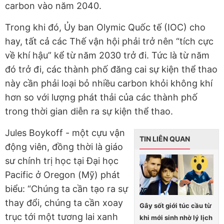
carbon vào năm 2040.
Trong khi đó, Ủy ban Olymic Quốc tế (IOC) cho
hay, tất cả các Thế vận hội phải trở nên “tích cực
về khí hậu” kể từ năm 2030 trở đi. Tức là từ năm
đó trở đi, các thành phố đăng cai sự kiện thể thao
này cần phải loại bỏ nhiều carbon khỏi không khí
hơn so với lượng phát thải của các thành phố
trong thời gian diễn ra sự kiện thể thao.
Jules Boykoff - một cựu vận
TIN LIÊN QUAN
động viên, đồng thời là giáo
sư chính trị học tại Đại học
Pacific ở Oregon (Mỹ) phát
biểu: “Chúng ta cần tạo ra sự
thay đổi, chúng ta cần xoay
Gây sốt giới túc cầu từ
trục tới một tương lai xanh
khi mới sinh nhờ lý lịch