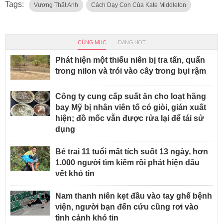
Tags:
Vương Thất Anh
Cách Dạy Con Của Kate Middleton
CÙNG MỤC
ĐANG HOT
Phát hiện một thiếu niên bị tra tấn, quấn
trong nilon và trói vào cây trong bụi rậm
Công ty cung cấp suất ăn cho loạt hãng
bay Mỹ bị nhân viên tố có giòi, gián xuất
hiện; đồ mốc vẫn được rửa lại để tái sử
dụng
Bé trai 11 tuổi mất tích suốt 13 ngày, hơn
1.000 người tìm kiếm rồi phát hiện dấu
vết khó tin
Nam thanh niên kẹt đầu vào tay ghế bệnh
viện, người bạn đến cứu cũng rơi vào
tình cảnh khó tin