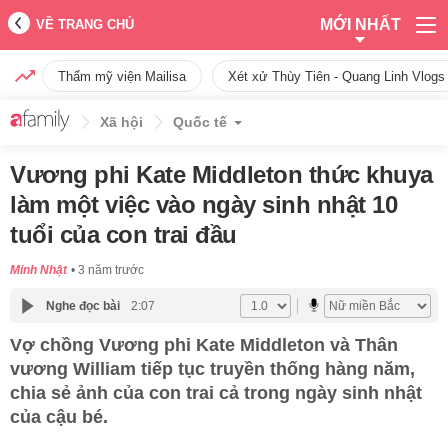
MỚI NHẤT
VỀ TRANG CHỦ
Thẩm mỹ viện Mailisa
Xét xử Thùy Tiên - Quang Linh Vlogs
Xã hội
Quốc tế
Vương phi Kate Middleton thức khuya
làm một việc vào ngày sinh nhật 10
tuổi của con trai đầu
Minh Nhật
3 năm trước
Nghe đọc bài
2:07
Vợ chồng Vương phi Kate Middleton và Thân
vương William tiếp tục truyền thống hàng năm,
chia sẻ ảnh của con trai cả trong ngày sinh nhật
của cậu bé.