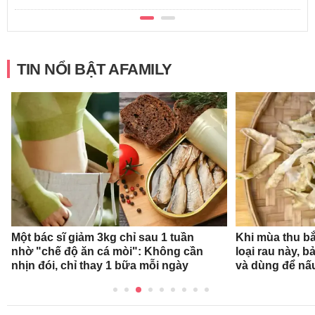
TIN NỔI BẬT AFAMILY
Một bác sĩ giảm 3kg chỉ sau 1 tuần
Khi mùa thu bắ
nhờ "chế độ ăn cá mòi": Không cần
loại rau này, b
nhịn đói, chỉ thay 1 bữa mỗi ngày
và dùng để nấ