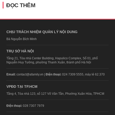
ĐỌC THÊM
CHỊU TRÁCH NHIỆM QUẢN LÝ NỘI DUNG
Bà Nguyễn Bích Minh
TRỤ SỞ HÀ NỘI
Tầng 21, Tòa nhà Center Building, Hapulico Complex, Số 01, phố
Nguyễn Huy Tưởng, phường Thanh Xuân, thành phố Hà Nội
Email:
contact@afamily.vn |
Điện thoại:
024 7309 5555, máy lẻ 62.370
VPĐD TẠI TP.HCM
Tầng 4, Tòa nhà 123, số 127 Võ Văn Tần, Phường Xuân Hòa, TPHCM
Điện thoại:
028 7307 7979