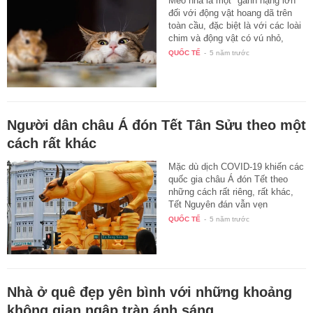
Mèo nhà là một "gánh nặng lớn"
đối với động vật hoang dã trên
toàn cầu, đặc biệt là với các loài
chim và động vật có vú nhỏ,
hai…
QUỐC TẾ
-
5 năm trước
Người dân châu Á đón Tết Tân Sửu theo một
cách rất khác
Mặc dù dịch COVID-19 khiến các
quốc gia châu Á đón Tết theo
những cách rất riêng, rất khác,
Tết Nguyên đán vẫn vẹn
nguyên…
QUỐC TẾ
-
5 năm trước
Nhà ở quê đẹp yên bình với những khoảng
không gian ngập tràn ánh sáng