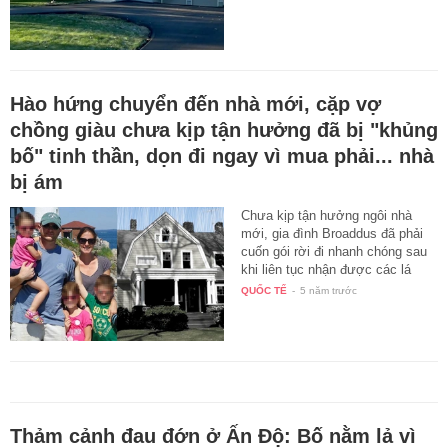
Hào hứng chuyển đến nhà mới, cặp vợ
chồng giàu chưa kịp tận hưởng đã bị "khủng
bố" tinh thần, dọn đi ngay vì mua phải... nhà
bị ám
Chưa kịp tận hưởng ngôi nhà
mới, gia đình Broaddus đã phải
cuốn gói rời đi nhanh chóng sau
khi liên tục nhận được các lá
thư…
QUỐC TẾ
-
5 năm trước
Thảm cảnh đau đớn ở Ấn Độ: Bố nằm lả vì