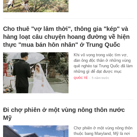
Cho thuê "vợ lâm thời", thông gia "kép" và
hàng loạt câu chuyện hoang đường về hiện
thực "mua bán hôn nhân" ở Trung Quốc
Khi vô vọng trong việc tìm vợ,
đàn ông độc thân ở những vùng
quê nghèo tại Trung Quốc đã làm
những gì để đạt được mục
đích…
QUỐC TẾ
-
5 năm trước
Đi chợ phiên ở một vùng nông thôn nước
Mỹ
Chợ phiên ở một vùng nông thôn
thuộc bang Maryland, Mỹ là nơi