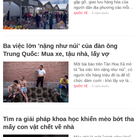
gặp gỡ, giao lưu hàng hóa của
người dân địa phương vào mỗi…
QUỐC TẾ
-
5 năm trước
Ba việc lớn 'nặng như núi' của đàn ông
Trung Quốc: Mua xe, tậu nhà, lấy vợ
Một bài báo trên Tân Hoa Xã mô
tả "ba việc lớn nặng như núi”, có
người tốn hàng triệu đô la để tổ
chức đám cưới - khó lấy vợ là…
QUỐC TẾ
-
5 năm trước
Tìm ra giải pháp khoa học khiến mèo bớt tha
mấy con vật chết về nhà