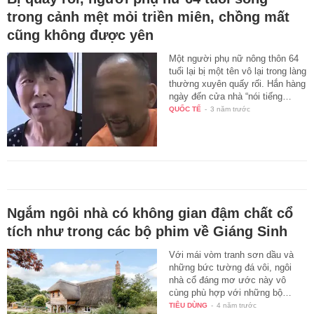
trong cảnh mệt mỏi triền miên, chồng mất
cũng không được yên
Một người phụ nữ nông thôn 64
tuổi lại bị một tên vô lại trong làng
thường xuyên quấy rối. Hắn hàng
ngày đến cửa nhà “nói tiếng…
QUỐC TẾ
-
3 năm trước
Ngắm ngôi nhà có không gian đậm chất cổ
tích như trong các bộ phim về Giáng Sinh
Với mái vòm tranh sơn dầu và
những bức tường đá vôi, ngôi
nhà cổ đáng mơ ước này vô
cùng phù hợp với những bộ…
TIÊU DÙNG
-
4 năm trước