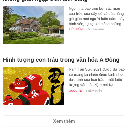
Ngôi nhà bao trọn bởi sắc màu
của trời, của cây cỏ và của nắng
gió giúp mọi người luôn cảm thấy
bình yên, tự tại khi sống những…
TIÊU DÙNG
-
5 năm trước
Hình tượng con trâu trong văn hóa Á Đông
Năm Tân Sửu 2021 được dự báo
sẽ mang lại nhiều điềm lành như
đức tính của loài trâu - một biểu
tượng văn hóa đậm nét tại
nhiều…
QUỐC TẾ
-
5 năm trước
Xem thêm