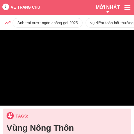
MỚI NHẤT
VỀ TRANG CHỦ
Anh trai vượt ngàn chông gai 2026
vụ điểm toán bất thường
TAGS:
Vùng Nông Thôn