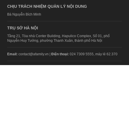
CHỊU TRÁCH NHIỆM QUẢN LÝ NỘI DUNG
Bà Nguyễn Bích Minh
TRỤ SỞ HÀ NỘI
Tầng 21, Tòa nhà Center Building, Hapulico Complex, Số 01, phố
Nguyễn Huy Tưởng, phường Thanh Xuân, thành phố Hà Nội
Email:
contact@afamily.vn |
Điện thoại:
024 7309 5555, máy lẻ 62.370
VPĐD TẠI TP.HCM
Tầng 4, Tòa nhà 123, số 127 Võ Văn Tần, Phường Xuân Hòa, TPHCM
Điện thoại:
028 7307 7979
Giấy phép thiết lập trang thông tin điện tử tổng hợp trên mạng số
2217/GP-TTĐT do Sở Thông tin và Truyền thông Hà Nội cấp ngày 10
tháng 4 năm 2019
© Copyright 2008 - 2024 – Công ty Cổ phần VCCorp