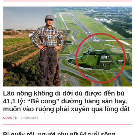
Lão nông không di dời dù được đền bù
41,1 tỷ: “Bẻ cong” đường băng sân bay,
muốn vào ruộng phải xuyên qua lòng đất
QUỐC TẾ
-
3 năm trước
Bị quấy rối, người phụ nữ 64 tuổi sống