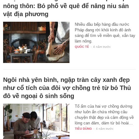
nông thôn: Bỏ phố về quê để nâng niu sản
vật địa phương
Nhiều đầu bếp hàng đầu nước
Pháp đang rời khỏi kinh đô ánh
sáng để tìm về miền quê, xắn tay
làm nông.
QUỐC TẾ
-
4 năm trước
Ngôi nhà yên bình, ngập tràn cây xanh đẹp
như cổ tích của đôi vợ chồng trẻ từ bỏ Thủ
đô về ngoại ô sinh sống
Tổ ấm của hai vợ chồng dường
như luôn ẩn chứa những câu
chuyện thật đẹp và cảm động về
lòng can đảm, dám từ bỏ hoài…
TIÊU DÙNG
-
4 năm trước