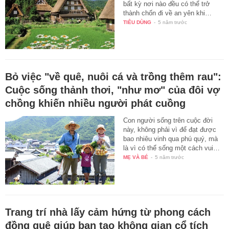
bất kỳ nơi nào đều có thể trở
thành chốn đi về an yên khi…
TIÊU DÙNG
-
5 năm trước
Bỏ việc "về quê, nuôi cá và trồng thêm rau":
Cuộc sống thảnh thơi, "như mơ" của đôi vợ
chồng khiến nhiều người phát cuồng
Con người sống trên cuộc đời
này, không phải vì để đạt được
bao nhiêu vinh qua phú quý, mà
là vì có thể sống một cách vui…
MẸ VÀ BÉ
-
5 năm trước
Trang trí nhà lấy cảm hứng từ phong cách
đồng quê giúp bạn tạo không gian cổ tích