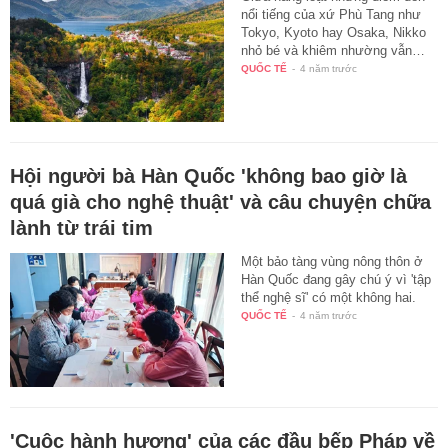
nổi tiếng của xứ Phù Tang như
Tokyo, Kyoto hay Osaka, Nikko
nhỏ bé và khiêm nhường vẫn…
QUỐC TẾ
-
4 năm trước
Hội người bà Hàn Quốc 'không bao giờ là
quá già cho nghệ thuật' và câu chuyện chữa
lành từ trái tim
Một bảo tàng vùng nông thôn ở
Hàn Quốc đang gây chú ý vì 'tập
thể nghệ sĩ' có một không hai.
QUỐC TẾ
-
4 năm trước
'Cuộc hành hương' của các đầu bếp Pháp về