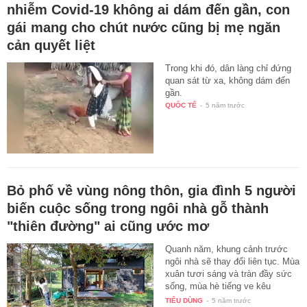
nhiễm Covid-19 không ai dám đến gần, con
gái mang cho chút nước cũng bị mẹ ngăn
cản quyết liệt
Trong khi đó, dân làng chỉ đứng
quan sát từ xa, không dám đến
gần.
QUỐC TẾ
-
5 năm trước
Bỏ phố về vùng nông thôn, gia đình 5 người
biến cuộc sống trong ngôi nhà gỗ thành
"thiên đường" ai cũng ước mơ
Quanh năm, khung cảnh trước
ngôi nhà sẽ thay đổi liên tục. Mùa
xuân tươi sáng và tràn đầy sức
sống, mùa hè tiếng ve kêu
không…
TIÊU DÙNG
-
5 năm trước