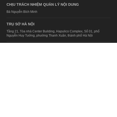
CHỊU TRÁCH NHIỆM QUẢN LÝ NỘI DUNG
Bà Nguyễn Bích Minh
TRỤ SỞ HÀ NỘI
Tầng 21, Tòa nhà Center Building, Hapulico Complex, Số 01, phố
Nguyễn Huy Tưởng, phường Thanh Xuân, thành phố Hà Nội
Email:
contact@afamily.vn |
Điện thoại:
024 7309 5555, máy lẻ 62.370
VPĐD TẠI TP.HCM
Tầng 4, Tòa nhà 123, số 127 Võ Văn Tần, Phường Xuân Hòa, TPHCM
Điện thoại:
028 7307 7979
Giấy phép thiết lập trang thông tin điện tử tổng hợp trên mạng số
2217/GP-TTĐT do Sở Thông tin và Truyền thông Hà Nội cấp ngày 10
tháng 4 năm 2019
© Copyright 2008 - 2024 – Công ty Cổ phần VCCorp