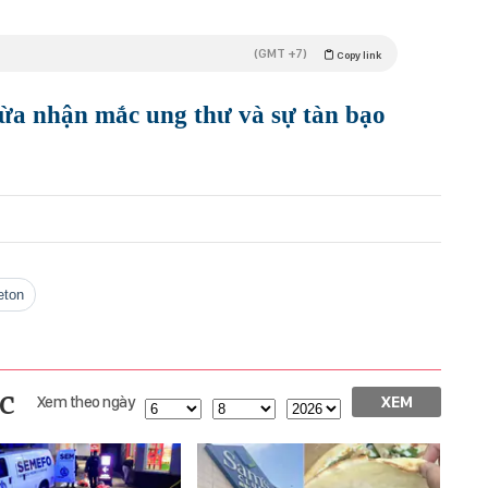
(GMT +7)
Copy link
ừa nhận mắc ung thư và sự tàn bạo
eton
c
Xem theo ngày
XEM