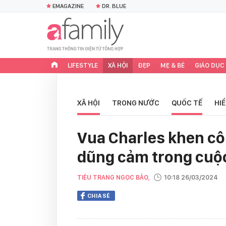
EMAGAZINE
DR. BLUE
LIFESTYLE
XÃ HỘI
ĐẸP
MẸ & BÉ
GIÁO DỤC
XÃ HỘI
TRONG NƯỚC
QUỐC TẾ
HI
Vua Charles khen c
dũng cảm trong cuộc
TIÊU TRANG NGỌC BẢO,
10:18 26/03/2024
CHIA SẺ