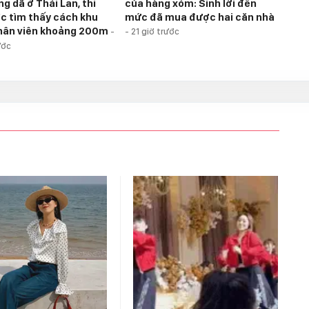
g dã ở Thái Lan, thi
của hàng xóm: Sinh lời đến
c tìm thấy cách khu
mức đã mua được hai căn nhà
hân viên khoảng 200m
-
-
21 giờ trước
ước