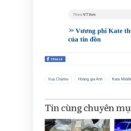
Theo
VTV.vn
Vương phi Kate th
của tin đồn
Chia sẻ
Vua Charles
Hoàng gia Anh
Kate Middl
Tin cùng chuyên mụ