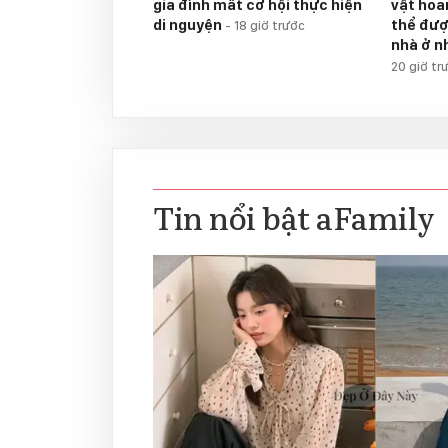
gia đình mất cơ hội thực hiện
vật hoan
di nguyện
thể đượ
-
18 giờ trước
nhà ở n
20 giờ tr
Tin nổi bật aFamily