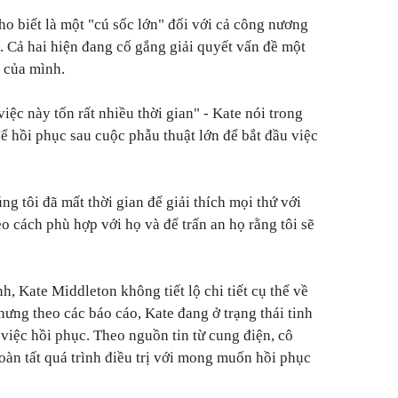
o biết là một "cú sốc lớn" đối với cả công nương
 Cả hai hiện đang cố gắng giải quyết vấn đề một
n của mình.
iệc này tốn rất nhiều thời gian" - Kate nói trong
để hồi phục sau cuộc phẫu thuật lớn để bắt đầu việc
g tôi đã mất thời gian để giải thích mọi thứ với
o cách phù hợp với họ và để trấn an họ rằng tôi sẽ
nh, Kate Middleton không tiết lộ chi tiết cụ thể về
hưng theo các báo cáo, Kate đang ở trạng thái tinh
 việc hồi phục. Theo nguồn tin từ cung điện, cô
oàn tất quá trình điều trị với mong muốn hồi phục