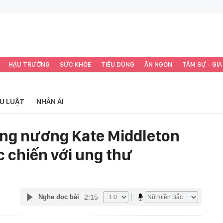
HẬU TRƯỜNG
SỨC KHỎE
TIÊU DÙNG
ĂN NGON
TÂM SỰ - GIA
ỂU LUẬT
NHÂN ÁI
ông nương Kate Middleton
 chiến với ung thư
2:15
Nghe đọc bài