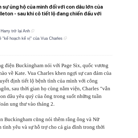
n sự ủng hộ của mình đối với con dâu lớn của
ton - sau khi cô tiết lộ đang chiến đấu với
arry trở lại Anh
ề "kế hoạch kế vị" của Vua Charles
g điện Buckingham nói với Page Six, quốc vương
ự hào về Kate. Vua Charles khen ngợi sự can đảm của
yết định tiết lộ bệnh tình của mình với công
gôn, sau thời gian họ cùng nằm viện, Charles "vẫn
i con dâu yêu quý của ông trong suốt những tuần
oán ung thư vào tháng 2.
ện Buckingham cũng nói thêm rằng ông và Nữ
 tình yêu và sự hỗ trợ cho cả gia đình trong thời