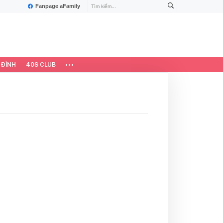
Fanpage aFamily
 ĐÌNH
40S CLUB