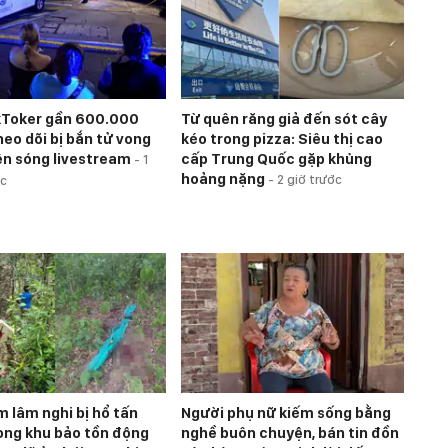
kToker gần 600.000
Từ quên răng giả đến sót cây
heo dõi bị bắn tử vong
kéo trong pizza: Siêu thị cao
ên sóng livestream
cấp Trung Quốc gặp khủng
-
1
hoảng nặng
-
2 giờ trước
ớc
m lâm nghi bị hổ tấn
Người phụ nữ kiếm sống bằng
ong khu bảo tồn động
nghề buôn chuyện, bán tin đồn