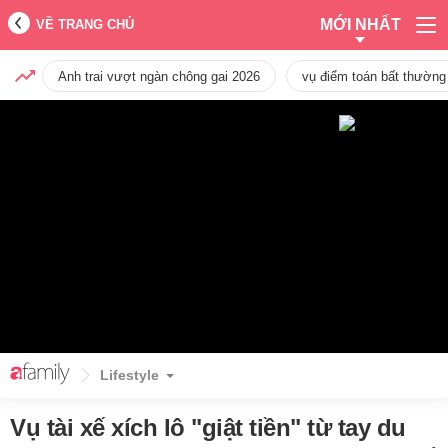
MỚI NHẤT
VỀ TRANG CHỦ
Anh trai vượt ngàn chông gai 2026
vụ điểm toán bất thường
Lifestyle
Vụ tài xế xích lô "giật tiền" từ tay du