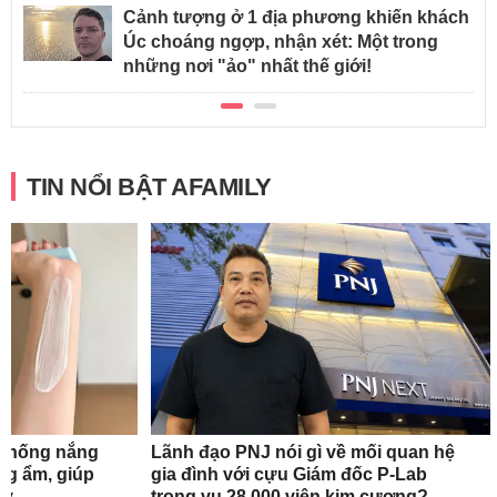
Cảnh tượng ở 1 địa phương khiến khách
Úc choáng ngợp, nhận xét: Một trong
những nơi "ảo" nhất thế giới!
TIN NỔI BẬT AFAMILY
 chống nắng
Lãnh đạo PNJ nói gì về mối quan hệ
ng ẩm, giúp
gia đình với cựu Giám đốc P-Lab
ày
trong vụ 28.000 viên kim cương?