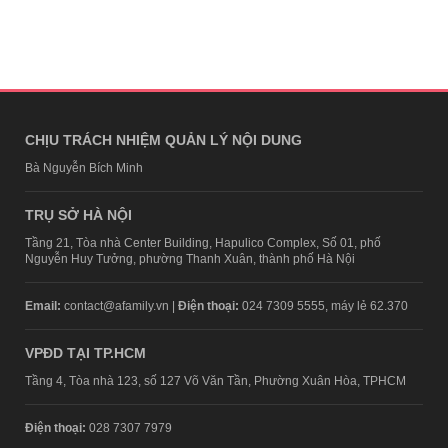
CHỊU TRÁCH NHIỆM QUẢN LÝ NỘI DUNG
Bà Nguyễn Bích Minh
TRỤ SỞ HÀ NỘI
Tầng 21, Tòa nhà Center Building, Hapulico Complex, Số 01, phố
Nguyễn Huy Tưởng, phường Thanh Xuân, thành phố Hà Nội
Email:
contact@afamily.vn |
Điện thoại:
024 7309 5555, máy lẻ 62.370
VPĐD TẠI TP.HCM
Tầng 4, Tòa nhà 123, số 127 Võ Văn Tần, Phường Xuân Hòa, TPHCM
Điện thoại:
028 7307 7979