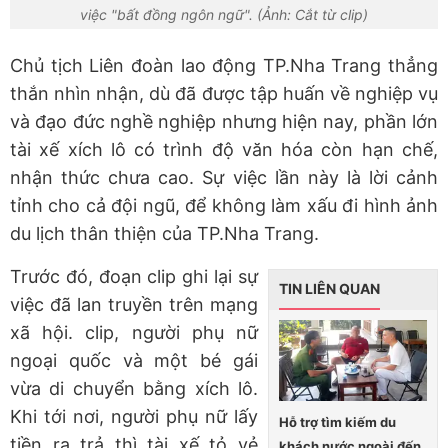
việc "bất đồng ngôn ngữ". (Ảnh: Cắt từ clip)
Chủ tịch Liên đoàn lao động TP.Nha Trang thẳng
thắn nhìn nhận, dù đã được tập huấn về nghiệp vụ
và đạo đức nghề nghiệp nhưng hiện nay, phần lớn
tài xế xích lô có trình độ văn hóa còn hạn chế,
nhận thức chưa cao. Sự việc lần này là lời cảnh
tỉnh cho cả đội ngũ, để không làm xấu đi hình ảnh
du lịch thân thiện của TP.Nha Trang.
Trước đó, đoạn clip ghi lại sự
TIN LIÊN QUAN
việc đã lan truyền trên mạng
xã hội. clip, người phụ nữ
ngoại quốc và một bé gái
vừa di chuyển bằng xích lô.
Khi tới nơi, người phụ nữ lấy
Hỗ trợ tìm kiếm du
tiền ra trả thì tài xế tỏ vẻ
khách nước ngoài đến