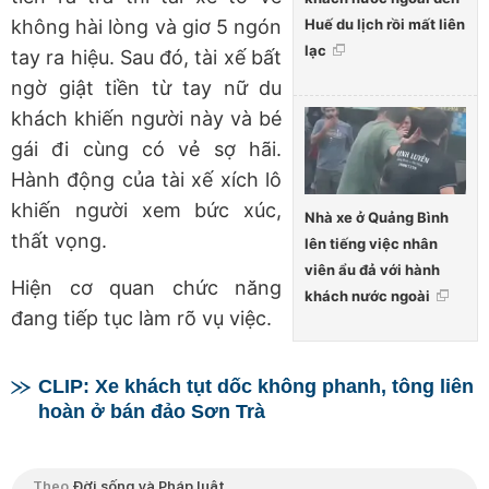
Huế du lịch rồi mất liên
không hài lòng và giơ 5 ngón
lạc
tay ra hiệu. Sau đó, tài xế bất
ngờ giật tiền từ tay nữ du
khách khiến người này và bé
gái đi cùng có vẻ sợ hãi.
Hành động của tài xế xích lô
khiến người xem bức xúc,
Nhà xe ở Quảng Bình
thất vọng.
lên tiếng việc nhân
viên ẩu đả với hành
Hiện cơ quan chức năng
khách nước ngoài
đang tiếp tục làm rõ vụ việc.
CLIP: Xe khách tụt dốc không phanh, tông liên
hoàn ở bán đảo Sơn Trà
Theo
Đời sống và Pháp luật