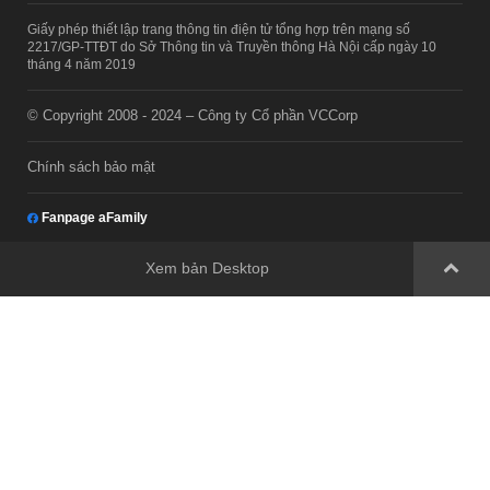
Giấy phép thiết lập trang thông tin điện tử tổng hợp trên mạng số
2217/GP-TTĐT do Sở Thông tin và Truyền thông Hà Nội cấp ngày 10
tháng 4 năm 2019
© Copyright 2008 - 2024 – Công ty Cổ phần VCCorp
Chính sách bảo mật
Fanpage aFamily
Xem bản Desktop