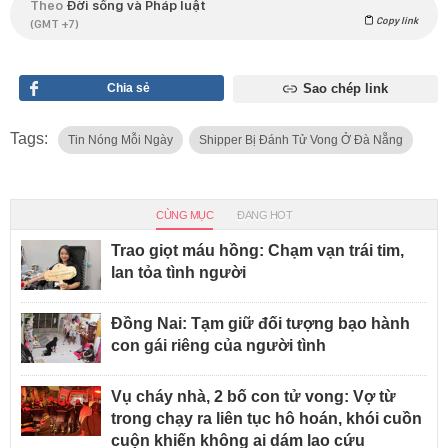
Theo
Đời sống và Pháp luật
Copy link
(GMT +7)
Chia sẻ
Sao chép link
Tags:
Tin Nóng Mỗi Ngày
Shipper Bị Đánh Tử Vong Ở Đà Nẵng
CÙNG MỤC
ĐANG HOT
Trao giọt máu hồng: Chạm vạn trái tim,
lan tỏa tình người
Đồng Nai: Tạm giữ đối tượng bạo hành
con gái riêng của người tình
Vụ cháy nhà, 2 bố con tử vong: Vợ từ
trong chạy ra liên tục hô hoán, khói cuồn
cuộn khiến không ai dám lao cứu