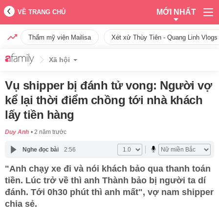
MỚI NHẤT
VỀ TRANG CHỦ
Thẩm mỹ viện Mailisa
Xét xử Thùy Tiên - Quang Linh Vlogs
Xã hội
Vụ shipper bị đánh tử vong: Người vợ
kể lại thời điểm chồng tới nhà khách
lấy tiền hàng
Duy Anh
2 năm trước
Nghe đọc bài
2:56
"Anh chạy xe đi và nói khách bảo qua thanh toán
tiền. Lúc trở về thì anh Thành bảo bị người ta dí
đánh. Tới 0h30 phút thì anh mất", vợ nam shipper
chia sẻ.