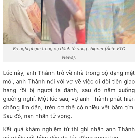
Ba nghi phạm trong vụ đánh tử vong shipper (Ảnh: VTC
News).
Lúc này, anh Thành trở về nhà trong bộ dạng mệt
mỏi, anh Thành nói với vợ về việc đi đòi tiền giao
hàng rồi bị người ta đánh, sau đó nằm xuống
giường nghỉ. Một lúc sau, vợ anh Thành phát hiện
chồng lịm dần, trên cơ thể có nhiều vết bầm tím.
Sau đó, nạn nhân tử vong.
Kết quả khám nghiệm tử thi ghi nhận anh Thành
có nhiều vết bầm dập do tác động ngoại lực.