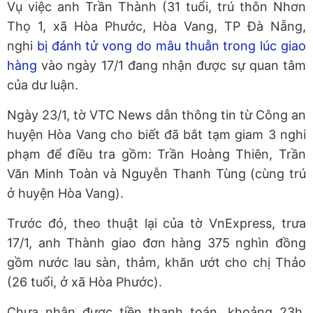
Vụ việc anh Trần Thành (31 tuổi, trú thôn Nhơn
Thọ 1, xã Hòa Phước, Hòa Vang, TP Đà Nẵng,
nghi
bị đánh tử vong do mâu thuẫn trong lúc giao
hàng
vào ngày 17/1 đang nhận được sự quan tâm
của dư luận.
Ngày 23/1, tờ VTC News dẫn thông tin từ Công an
huyện Hòa Vang cho biết đã bắt tạm giam 3 nghi
phạm để điều tra gồm: Trần Hoàng Thiên, Trần
Văn Minh Toàn và Nguyễn Thanh Tùng (cùng trú
ở huyện Hòa Vang).
Trước đó, theo thuật lại của tờ VnExpress, trưa
17/1, anh Thành giao đơn hàng 375 nghìn đồng
gồm nước lau sàn, thảm, khăn ướt cho chị Thảo
(26 tuổi, ở xã Hòa Phước).
Chưa nhận được tiền thanh toán, khoảng 23h,