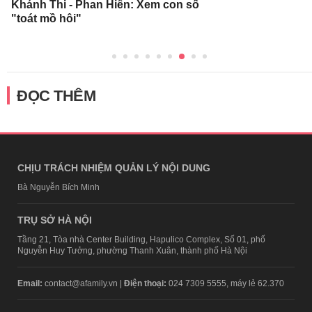
Khánh Thi - Phan Hiển: Xem con số
"toát mồ hôi"
ĐỌC THÊM
CHỊU TRÁCH NHIỆM QUẢN LÝ NỘI DUNG
Bà Nguyễn Bích Minh
TRỤ SỞ HÀ NỘI
Tầng 21, Tòa nhà Center Building, Hapulico Complex, Số 01, phố
Nguyễn Huy Tưởng, phường Thanh Xuân, thành phố Hà Nội
Email:
contact@afamily.vn |
Điện thoại:
024 7309 5555, máy lẻ 62.370