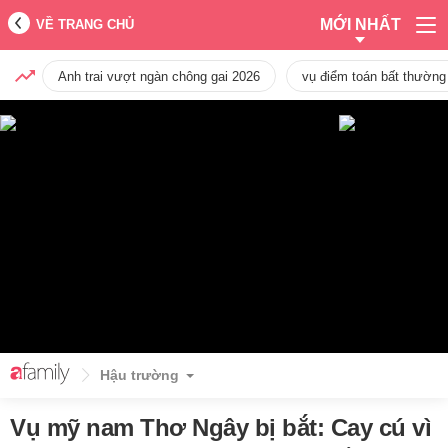
MỚI NHẤT
VỀ TRANG CHỦ
Anh trai vượt ngàn chông gai 2026
vụ điểm toán bất thường
Hậu trường
Vụ mỹ nam Thơ Ngây bị bắt: Cay cú vì