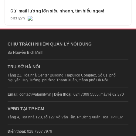
Gửi mail lượng lớn siêu nhanh, tìm hiểu ngay!
bizfly.vn
CHỊU TRÁCH NHIỆM QUẢN LÝ NỘI DUNG
Bà Nguyễn Bích Minh
TRỤ SỞ HÀ NỘI
Tầng 21, Tòa nhà Center Building, Hapulico Complex, Số 01, phố
Nguyễn Huy Tưởng, phường Thanh Xuân, thành phố Hà Nội
Email:
contact@afamily.vn |
Điện thoại:
024 7309 5555, máy lẻ 62.370
VPĐD TẠI TP.HCM
Tầng 4, Tòa nhà 123, số 127 Võ Văn Tần, Phường Xuân Hòa, TPHCM
Điện thoại:
028 7307 7979