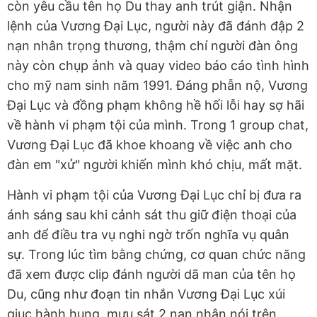
còn yêu cầu tên họ Du thay anh trút giận. Nhận
lệnh của Vương Đại Lục, người này đã đánh đập 2
nạn nhân trọng thương, thậm chí người đàn ông
này còn chụp ảnh và quay video báo cáo tình hình
cho mỹ nam sinh năm 1991. Đáng phẫn nộ, Vương
Đại Lục và đồng phạm không hề hối lỗi hay sợ hãi
về hành vi phạm tội của mình. Trong 1 group chat,
Vương Đại Lục đã khoe khoang về việc anh cho
đàn em "xử" người khiến mình khó chịu, mất mặt.
Hành vi phạm tội của Vương Đại Lục chỉ bị đưa ra
ánh sáng sau khi cảnh sát thu giữ điện thoại của
anh để điều tra vụ nghi ngờ trốn nghĩa vụ quân
sự. Trong lúc tìm bằng chứng, cơ quan chức năng
đã xem được clip đánh người dã man của tên họ
Du, cũng như đoạn tin nhắn Vương Đại Lục xúi
giục hành hung, mưu sát 2 nạn nhân nói trên.