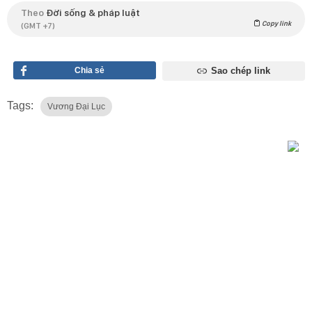
Theo
Đời sống & pháp luật
Copy link
(GMT +7)
Chia sẻ
Sao chép link
Tags:
Vương Đại Lục