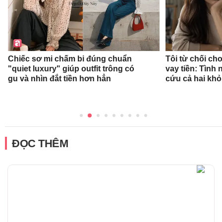
Chiếc sơ mi chấm bi đúng chuẩn
Tôi từ chối ch
"quiet luxury" giúp outfit trông có
vay tiền: Tình
gu và nhìn đắt tiền hơn hẳn
cứu cả hai khỏ
ĐỌC THÊM