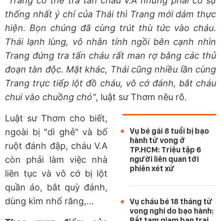
"Trang có thể tra tấn cháu V.A nhưng phải có sự
thống nhất ý chí của Thái thì Trang mới dám thực
hiện. Bọn chúng đã cùng trút thù tức vào cháu.
Thái lạnh lùng, vô nhân tính ngồi bên cạnh nhìn
Trang đứng tra tấn cháu rất man rợ bằng các thủ
đoạn tàn độc. Mặt khác, Thái cũng nhiều lần cùng
Trang trực tiếp lột đồ cháu, vô cớ đánh, bắt cháu
chui vào chuồng chó"
, luật sư Thơm nêu rõ.
Luật sư Thơm cho biết,
Vụ bé gái 8 tuổi bị bạo
ngoài bị "dì ghẻ" và bố
hành tử vong ở
ruột đánh đập, cháu V.A
TP.HCM: Triệu tập 6
còn phải làm việc nhà
người liên quan tới
phiên xét xử
liên tục và vô cớ bị lột
quần áo, bắt quỳ đánh,
dùng kìm nhổ răng,...
Vụ cháu bé 18 tháng tử
vong nghi do bạo hành:
Bắt tạm giam bạn trai